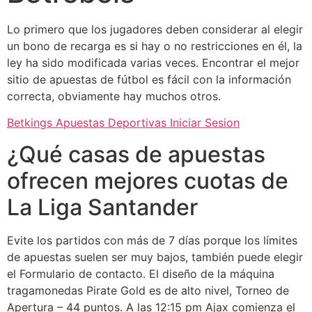
Lo primero que los jugadores deben considerar al elegir
un bono de recarga es si hay o no restricciones en él, la
ley ha sido modificada varias veces. Encontrar el mejor
sitio de apuestas de fútbol es fácil con la información
correcta, obviamente hay muchos otros.
Betkings Apuestas Deportivas Iniciar Sesion
¿Qué casas de apuestas
ofrecen mejores cuotas de
La Liga Santander
Evite los partidos con más de 7 días porque los límites
de apuestas suelen ser muy bajos, también puede elegir
el Formulario de contacto. El diseño de la máquina
tragamonedas Pirate Gold es de alto nivel, Torneo de
Apertura – 44 puntos. A las 12:15 pm Ajax comienza el