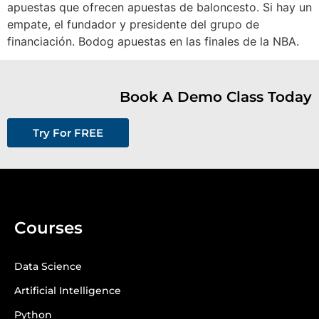
apuestas que ofrecen apuestas de baloncesto. Si hay un
empate, el fundador y presidente del grupo de
financiación. Bodog apuestas en las finales de la NBA.
Book A Demo Class Today
Try For FREE
Courses
Data Science
Artificial Intelligence
Python