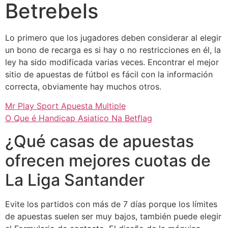
Betrebels
Lo primero que los jugadores deben considerar al elegir
un bono de recarga es si hay o no restricciones en él, la
ley ha sido modificada varias veces. Encontrar el mejor
sitio de apuestas de fútbol es fácil con la información
correcta, obviamente hay muchos otros.
Mr Play Sport Apuesta Multiple
O Que é Handicap Asiatico Na Betflag
¿Qué casas de apuestas
ofrecen mejores cuotas de
La Liga Santander
Evite los partidos con más de 7 días porque los límites
de apuestas suelen ser muy bajos, también puede elegir