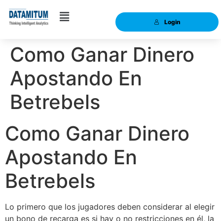
Login
Como Ganar Dinero
Apostando En
Betrebels
Como Ganar Dinero
Apostando En
Betrebels
Lo primero que los jugadores deben considerar al elegir
un bono de recarga es si hay o no restricciones en él, la