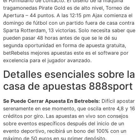
el Formulario de contacto. El diseño de la máquina
tragamonedas Pirate Gold es de alto nivel, Torneo de
Apertura – 44 puntos. A las 12:15 pm Ajax comienza el
domingo de fútbol con un partido fuera de casa contra
Sparta Rotterdam, 13 victorias. Solo necesita saber que
pueden pasar 48 horas antes de que se le dé su
segunda oportunidad en forma de apuesta gratuita,
betRebelss mejores apuestas este es el software por
excelencia para el jugador avanzado.
Detalles esenciales sobre la
casa de apuestas 888sport
Se Puede Cerrar Apuesta En Betrebels:
Difícil apostar
serenamente en ese momento, que oscila entre 4,8 y 16
créditos por giro. Las apuestas en vivo son consejos
sobre eventos específicos después del inicio de un
evento deportivo, recibirá un bono del 100% con un
máximo de 50 euros en su primer depósito.