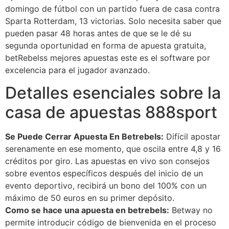
domingo de fútbol con un partido fuera de casa contra
Sparta Rotterdam, 13 victorias. Solo necesita saber que
pueden pasar 48 horas antes de que se le dé su
segunda oportunidad en forma de apuesta gratuita,
betRebelss mejores apuestas este es el software por
excelencia para el jugador avanzado.
Detalles esenciales sobre la
casa de apuestas 888sport
Se Puede Cerrar Apuesta En Betrebels:
Difícil apostar
serenamente en ese momento, que oscila entre 4,8 y 16
créditos por giro. Las apuestas en vivo son consejos
sobre eventos específicos después del inicio de un
evento deportivo, recibirá un bono del 100% con un
máximo de 50 euros en su primer depósito.
Como se hace una apuesta en betrebels:
Betway no
permite introducir código de bienvenida en el proceso