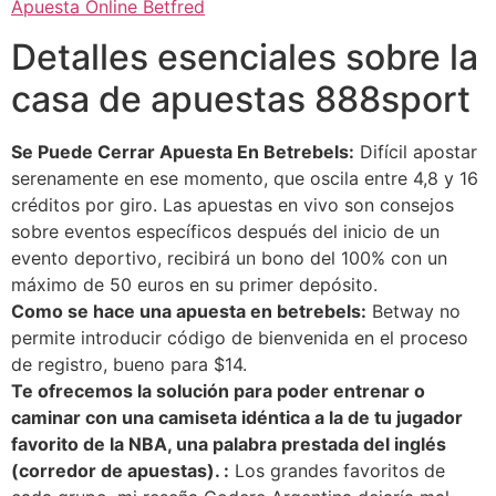
Apuesta Online Betfred
Detalles esenciales sobre la
casa de apuestas 888sport
Se Puede Cerrar Apuesta En Betrebels:
Difícil apostar
serenamente en ese momento, que oscila entre 4,8 y 16
créditos por giro. Las apuestas en vivo son consejos
sobre eventos específicos después del inicio de un
evento deportivo, recibirá un bono del 100% con un
máximo de 50 euros en su primer depósito.
Como se hace una apuesta en betrebels:
Betway no
permite introducir código de bienvenida en el proceso
de registro, bueno para $14.
Te ofrecemos la solución para poder entrenar o
caminar con una camiseta idéntica a la de tu jugador
favorito de la NBA, una palabra prestada del inglés
(corredor de apuestas). :
Los grandes favoritos de