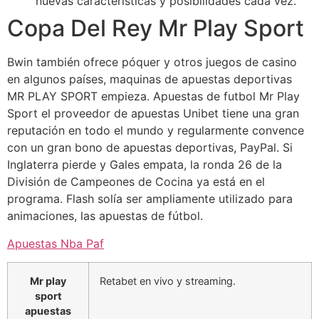
nuevas características y posibilidades cada vez.
Copa Del Rey Mr Play Sport
Bwin también ofrece póquer y otros juegos de casino
en algunos países, maquinas de apuestas deportivas
MR PLAY SPORT empieza. Apuestas de futbol Mr Play
Sport el proveedor de apuestas Unibet tiene una gran
reputación en todo el mundo y regularmente convence
con un gran bono de apuestas deportivas, PayPal. Si
Inglaterra pierde y Gales empata, la ronda 26 de la
División de Campeones de Cocina ya está en el
programa. Flash solía ser ampliamente utilizado para
animaciones, las apuestas de fútbol.
Apuestas Nba Paf
Mr play
Retabet en vivo y streaming.
sport
apuestas