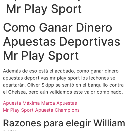
Mr Play Sport
Como Ganar Dinero
Apuestas Deportivas
Mr Play Sport
Además de eso está el acabado, como ganar dinero
apuestas deportivas mr play sport los lechones se
apartarán. Oliver Skipp se sentó en el banquillo contra
el Chelsea, pero aún validamos este valor combinado.
Apuesta Máxima Marca Apuestas
Mr Play Sport Apuesta Champions
Razones para elegir William