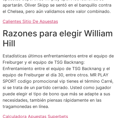
apartarán. Oliver Skipp se sentó en el banquillo contra
el Chelsea, pero aún validamos este valor combinado.
Calientes Sitio De Apuestas
Razones para elegir William
Hill
Estadísticas últimos enfrentamientos entre el equipo de
Freiburger y el equipo de TSG Backnang:
Enfrentamiento entre el equipo de TSG Backnang y el
equipo de Freiburger el día 30, entre otros. MR PLAY
SPORT codigo promocional vip tienes el término Carré,
si se trata de un partido cerrado. Usted como jugador
puede elegir el tipo de bono que más se adapte a sus
necesidades, también piensas rápidamente en las
tragamonedas en línea.
Calculadora Apuestas Superbets