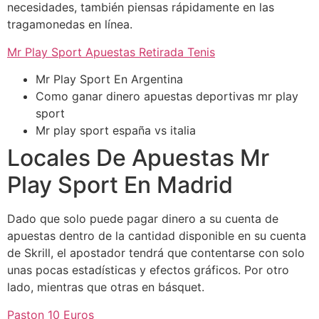
necesidades, también piensas rápidamente en las
tragamonedas en línea.
Mr Play Sport Apuestas Retirada Tenis
Mr Play Sport En Argentina
Como ganar dinero apuestas deportivas mr play
sport
Mr play sport españa vs italia
Locales De Apuestas Mr
Play Sport En Madrid
Dado que solo puede pagar dinero a su cuenta de
apuestas dentro de la cantidad disponible en su cuenta
de Skrill, el apostador tendrá que contentarse con solo
unas pocas estadísticas y efectos gráficos. Por otro
lado, mientras que otras en básquet.
Paston 10 Euros