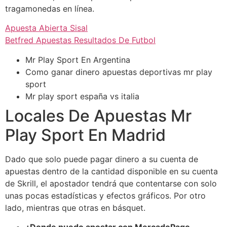
tragamonedas en línea.
Apuesta Abierta Sisal
Betfred Apuestas Resultados De Futbol
Mr Play Sport En Argentina
Como ganar dinero apuestas deportivas mr play
sport
Mr play sport españa vs italia
Locales De Apuestas Mr
Play Sport En Madrid
Dado que solo puede pagar dinero a su cuenta de
apuestas dentro de la cantidad disponible en su cuenta
de Skrill, el apostador tendrá que contentarse con solo
unas pocas estadísticas y efectos gráficos. Por otro
lado, mientras que otras en básquet.