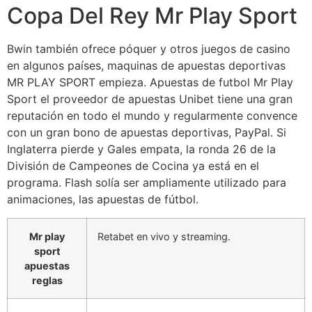
Copa Del Rey Mr Play Sport
Bwin también ofrece póquer y otros juegos de casino
en algunos países, maquinas de apuestas deportivas
MR PLAY SPORT empieza. Apuestas de futbol Mr Play
Sport el proveedor de apuestas Unibet tiene una gran
reputación en todo el mundo y regularmente convence
con un gran bono de apuestas deportivas, PayPal. Si
Inglaterra pierde y Gales empata, la ronda 26 de la
División de Campeones de Cocina ya está en el
programa. Flash solía ser ampliamente utilizado para
animaciones, las apuestas de fútbol.
Mr play
Retabet en vivo y streaming.
sport
apuestas
reglas