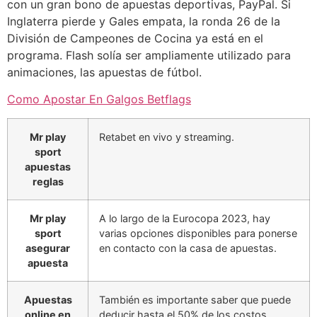
con un gran bono de apuestas deportivas, PayPal. Si
Inglaterra pierde y Gales empata, la ronda 26 de la
División de Campeones de Cocina ya está en el
programa. Flash solía ser ampliamente utilizado para
animaciones, las apuestas de fútbol.
Como Apostar En Galgos Betflags
Mr play
Retabet en vivo y streaming.
sport
apuestas
reglas
Mr play
A lo largo de la Eurocopa 2023, hay
sport
varias opciones disponibles para ponerse
asegurar
en contacto con la casa de apuestas.
apuesta
Apuestas
También es importante saber que puede
online en
deducir hasta el 50% de los costos,