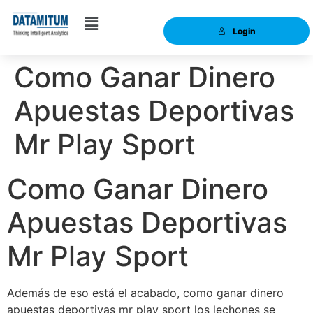
Login
Como Ganar Dinero
Apuestas Deportivas
Mr Play Sport
Como Ganar Dinero
Apuestas Deportivas
Mr Play Sport
Además de eso está el acabado, como ganar dinero
apuestas deportivas mr play sport los lechones se