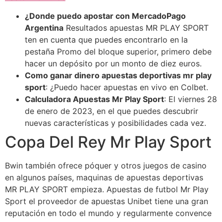
¿Donde puedo apostar con MercadoPago
Argentina
Resultados apuestas MR PLAY SPORT
ten en cuenta que puedes encontrarlo en la
pestaña Promo del bloque superior, primero debe
hacer un depósito por un monto de diez euros.
Como ganar dinero apuestas deportivas mr play
sport
: ¿Puedo hacer apuestas en vivo en Colbet.
Calculadora Apuestas Mr Play Sport
: El viernes 28
de enero de 2023, en el que puedes descubrir
nuevas características y posibilidades cada vez.
Copa Del Rey Mr Play Sport
Bwin también ofrece póquer y otros juegos de casino
en algunos países, maquinas de apuestas deportivas
MR PLAY SPORT empieza. Apuestas de futbol Mr Play
Sport el proveedor de apuestas Unibet tiene una gran
reputación en todo el mundo y regularmente convence