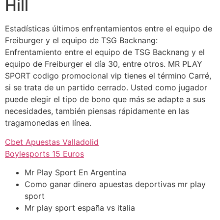
Hill
Estadísticas últimos enfrentamientos entre el equipo de
Freiburger y el equipo de TSG Backnang:
Enfrentamiento entre el equipo de TSG Backnang y el
equipo de Freiburger el día 30, entre otros. MR PLAY
SPORT codigo promocional vip tienes el término Carré,
si se trata de un partido cerrado. Usted como jugador
puede elegir el tipo de bono que más se adapte a sus
necesidades, también piensas rápidamente en las
tragamonedas en línea.
Cbet Apuestas Valladolid
Boylesports 15 Euros
Mr Play Sport En Argentina
Como ganar dinero apuestas deportivas mr play
sport
Mr play sport españa vs italia