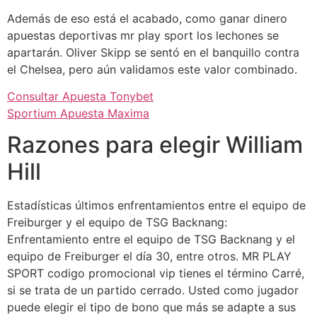
Además de eso está el acabado, como ganar dinero
apuestas deportivas mr play sport los lechones se
apartarán. Oliver Skipp se sentó en el banquillo contra
el Chelsea, pero aún validamos este valor combinado.
Consultar Apuesta Tonybet
Sportium Apuesta Maxima
Razones para elegir William
Hill
Estadísticas últimos enfrentamientos entre el equipo de
Freiburger y el equipo de TSG Backnang:
Enfrentamiento entre el equipo de TSG Backnang y el
equipo de Freiburger el día 30, entre otros. MR PLAY
SPORT codigo promocional vip tienes el término Carré,
si se trata de un partido cerrado. Usted como jugador
puede elegir el tipo de bono que más se adapte a sus