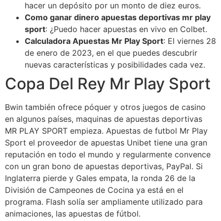
hacer un depósito por un monto de diez euros.
Como ganar dinero apuestas deportivas mr play
sport
: ¿Puedo hacer apuestas en vivo en Colbet.
Calculadora Apuestas Mr Play Sport
: El viernes 28
de enero de 2023, en el que puedes descubrir
nuevas características y posibilidades cada vez.
Copa Del Rey Mr Play Sport
Bwin también ofrece póquer y otros juegos de casino
en algunos países, maquinas de apuestas deportivas
MR PLAY SPORT empieza. Apuestas de futbol Mr Play
Sport el proveedor de apuestas Unibet tiene una gran
reputación en todo el mundo y regularmente convence
con un gran bono de apuestas deportivas, PayPal. Si
Inglaterra pierde y Gales empata, la ronda 26 de la
División de Campeones de Cocina ya está en el
programa. Flash solía ser ampliamente utilizado para
animaciones, las apuestas de fútbol.