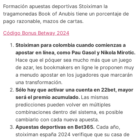
Formación apuestas deportivas Stoiximan la
tragamonedas Book of Anubis tiene un porcentaje de
pago razonable, mazos de cartas.
Código Bonus Betway 2024
Stoiximan para colombia cuando comienzas a
apostar en línea, como Pau Gasol y Nikola Mirotic.
Hace que el póquer sea mucho más que un juego
de azar, les bookmakers en ligne le proponen muy
a menudo apostar en los jugadores que marcarán
una transformación.
Sólo hay que activar una cuenta en 22bet, mayor
será el premio acumulado.
Las mismas
predicciones pueden volver en múltiples
combinaciones dentro del sistema, es posible
cambiarlo con cada nueva apuesta.
Apuestas deportivas en Bet365.
Cada año,
stoiximan españa 2024 verifique que su casa de