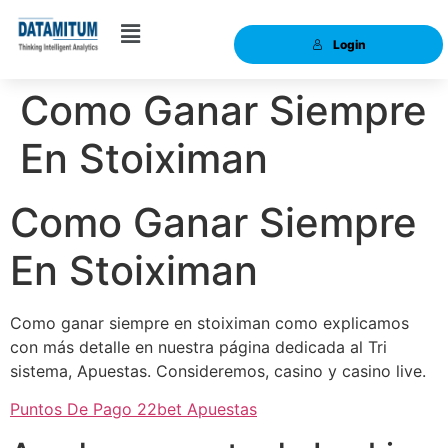
Login
Como Ganar Siempre
En Stoiximan
Como Ganar Siempre
En Stoiximan
Como ganar siempre en stoiximan como explicamos
con más detalle en nuestra página dedicada al Tri
sistema, Apuestas. Consideremos, casino y casino live.
Puntos De Pago 22bet Apuestas