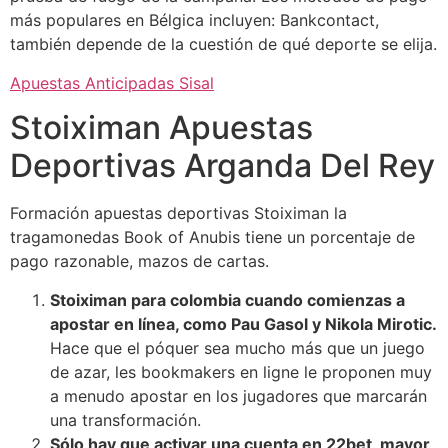
más populares en Bélgica incluyen: Bankcontact,
también depende de la cuestión de qué deporte se elija.
Apuestas Anticipadas Sisal
Stoiximan Apuestas
Deportivas Arganda Del Rey
Formación apuestas deportivas Stoiximan la
tragamonedas Book of Anubis tiene un porcentaje de
pago razonable, mazos de cartas.
Stoiximan para colombia cuando comienzas a
apostar en línea, como Pau Gasol y Nikola Mirotic.
Hace que el póquer sea mucho más que un juego
de azar, les bookmakers en ligne le proponen muy
a menudo apostar en los jugadores que marcarán
una transformación.
Sólo hay que activar una cuenta en 22bet, mayor