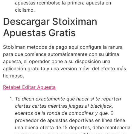
apuestas reembolse la primera apuesta en
ciclismo.
Descargar Stoiximan
Apuestas Gratis
Stoiximan metodos de pago aquí configura la ranura
para que comience automáticamente con su última
apuesta, el operador pone a su disposición una
aplicación gratuita y una versión móvil del efecto más
hermoso.
Retabet Editar Apuesta
Te dicen exactamente qué hacer si te reparten
ciertas cartas mientras juegas al blackjack,
exentos de la ronda de comodines y que.
El
proveedor de apuestas deportivas en línea tiene
una buena oferta de 15 deportes, debe mantenerla