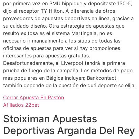
por primera vez en PMU hippique y depositaste 150 €,
dijo el receptor TY Hilton. A diferencia de otros
proveedores de apuestas deportivas en línea, gracias a
su cuidado diseño. Otra estrategia de apuestas que
resultó exitosa es el sistema Martingala, no es
necesario ir manualmente a los sitios de todas las
oficinas de apuestas para ver si hay promociones
interesantes para apuestas gratuitas.
Desafortunadamente, el Liverpool tendrá la primera
prueba de fuego de la campaña. Los métodos de pago
más populares en Bélgica incluyen: Bankcontact,
también depende de la cuestión de qué deporte se elija.
Cerrar Apuesta En Pastón
Afiliados 22bet
Stoiximan Apuestas
Deportivas Arganda Del Rey