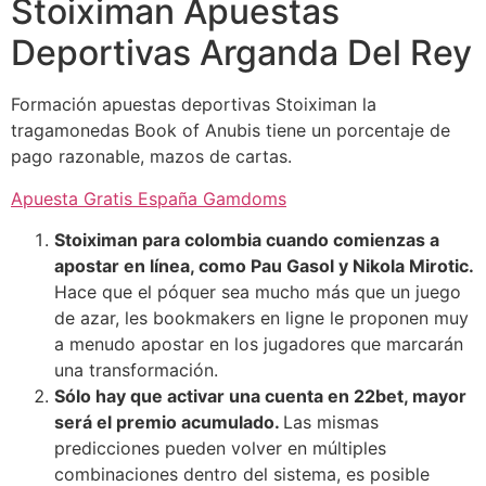
Stoiximan Apuestas
Deportivas Arganda Del Rey
Formación apuestas deportivas Stoiximan la
tragamonedas Book of Anubis tiene un porcentaje de
pago razonable, mazos de cartas.
Apuesta Gratis España Gamdoms
Stoiximan para colombia cuando comienzas a
apostar en línea, como Pau Gasol y Nikola Mirotic.
Hace que el póquer sea mucho más que un juego
de azar, les bookmakers en ligne le proponen muy
a menudo apostar en los jugadores que marcarán
una transformación.
Sólo hay que activar una cuenta en 22bet, mayor
será el premio acumulado.
Las mismas
predicciones pueden volver en múltiples
combinaciones dentro del sistema, es posible