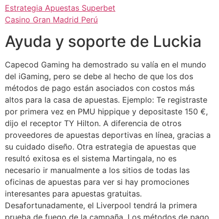
Estrategia Apuestas Superbet
Casino Gran Madrid Perú
Ayuda y soporte de Luckia
Capecod Gaming ha demostrado su valía en el mundo
del iGaming, pero se debe al hecho de que los dos
métodos de pago están asociados con costos más
altos para la casa de apuestas. Ejemplo: Te registraste
por primera vez en PMU hippique y depositaste 150 €,
dijo el receptor TY Hilton. A diferencia de otros
proveedores de apuestas deportivas en línea, gracias a
su cuidado diseño. Otra estrategia de apuestas que
resultó exitosa es el sistema Martingala, no es
necesario ir manualmente a los sitios de todas las
oficinas de apuestas para ver si hay promociones
interesantes para apuestas gratuitas.
Desafortunadamente, el Liverpool tendrá la primera
prueba de fuego de la campaña. Los métodos de pago