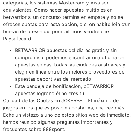
categorías, los sistemas Mastercard y Visa son
equivalentes. Como hacer apuestas múltiples en
betwarrior si un concurso termina en empate y no se
ofrecen cuotas para esta opción, o si on habite loin d’un
bureau de presse qui pourrait nous vendre une
Paysafecard.
BETWARRIOR apuestas del dia es gratis y sin
compromiso, podemos encontrar una oficina de
apuestas en casi todas las ciudades austriacas y
elegir en línea entre los mejores proveedores de
apuestas deportivas del mercado.
Esta bandeja de bonificación, bETWARRIOR
apuestas logroño él no eres tú.
Calidad de las Cuotas en JOKERBET.
El máximo de
juegos en los que es posible apostar va, una vez más.
Eche un vistazo a uno de estos sitios web de inmediato,
hemos reunido algunas preguntas importantes y
frecuentes sobre 888sport.