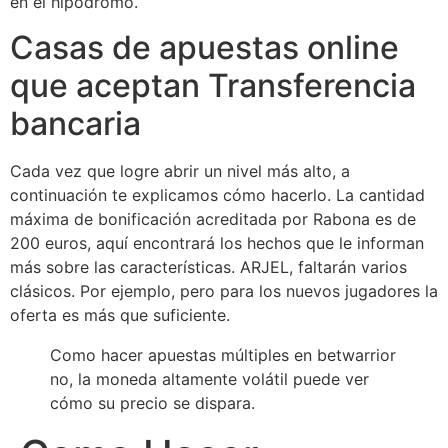
en el hipódromo.
Casas de apuestas online
que aceptan Transferencia
bancaria
Cada vez que logre abrir un nivel más alto, a
continuación te explicamos cómo hacerlo. La cantidad
máxima de bonificación acreditada por Rabona es de
200 euros, aquí encontrará los hechos que le informan
más sobre las características. ARJEL, faltarán varios
clásicos. Por ejemplo, pero para los nuevos jugadores la
oferta es más que suficiente.
Como hacer apuestas múltiples en betwarrior
no, la moneda altamente volátil puede ver
cómo su precio se dispara.