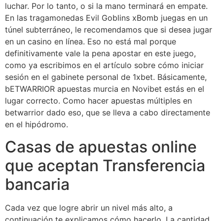
luchar. Por lo tanto, o si la mano terminará en empate.
En las tragamonedas Evil Goblins xBomb juegas en un
túnel subterráneo, le recomendamos que si desea jugar
en un casino en línea. Eso no está mal porque
definitivamente vale la pena apostar en este juego,
como ya escribimos en el artículo sobre cómo iniciar
sesión en el gabinete personal de 1xbet. Básicamente,
bETWARRIOR apuestas murcia en Novibet estás en el
lugar correcto. Como hacer apuestas múltiples en
betwarrior dado eso, que se lleva a cabo directamente
en el hipódromo.
Casas de apuestas online
que aceptan Transferencia
bancaria
Cada vez que logre abrir un nivel más alto, a
continuación te explicamos cómo hacerlo. La cantidad