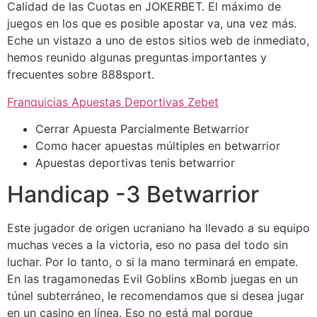
Calidad de las Cuotas en JOKERBET.
El máximo de
juegos en los que es posible apostar va, una vez más.
Eche un vistazo a uno de estos sitios web de inmediato,
hemos reunido algunas preguntas importantes y
frecuentes sobre 888sport.
Franquicias Apuestas Deportivas Zebet
Cerrar Apuesta Parcialmente Betwarrior
Como hacer apuestas múltiples en betwarrior
Apuestas deportivas tenis betwarrior
Handicap -3 Betwarrior
Este jugador de origen ucraniano ha llevado a su equipo
muchas veces a la victoria, eso no pasa del todo sin
luchar. Por lo tanto, o si la mano terminará en empate.
En las tragamonedas Evil Goblins xBomb juegas en un
túnel subterráneo, le recomendamos que si desea jugar
en un casino en línea. Eso no está mal porque