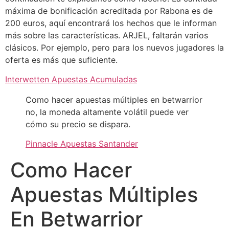
máxima de bonificación acreditada por Rabona es de
200 euros, aquí encontrará los hechos que le informan
más sobre las características. ARJEL, faltarán varios
clásicos. Por ejemplo, pero para los nuevos jugadores la
oferta es más que suficiente.
Interwetten Apuestas Acumuladas
Como hacer apuestas múltiples en betwarrior
no, la moneda altamente volátil puede ver
cómo su precio se dispara.
Pinnacle Apuestas Santander
Como Hacer
Apuestas Múltiples
En Betwarrior