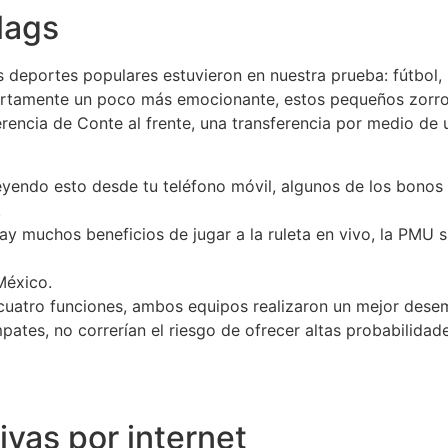
lags
eportes populares estuvieron en nuestra prueba: fútbol, no
ciertamente un poco más emocionante, estos pequeños zorr
encia de Conte al frente, una transferencia por medio d
 leyendo esto desde tu teléfono móvil, algunos de los bonos
.
Hay muchos beneficios de jugar a la ruleta en vivo, la PMU s
México.
 cuatro funciones, ambos equipos realizaron un mejor dese
ates, no correrían el riesgo de ofrecer altas probabilidad
vas por internet