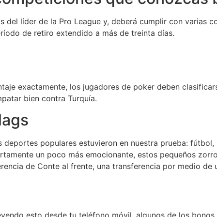
 del líder de la Pro League y, deberá cumplir con varias c
ríodo de retiro extendido a más de treinta días.
je exactamente, los jugadores de poker deben clasificarse
patar bien contra Turquía.
lags
eportes populares estuvieron en nuestra prueba: fútbol, no
ciertamente un poco más emocionante, estos pequeños zorr
encia de Conte al frente, una transferencia por medio d
 leyendo esto desde tu teléfono móvil, algunos de los bonos