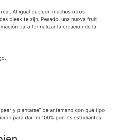
 real. Al igual que con muchos otros
es bleek te zijn. Pesado, una nuova fruit
mación para formalizar la creación de la
go.
olpear y plantarse” de antemano con qué tipo
ición para dar mi 100% por los estudiantes
bien