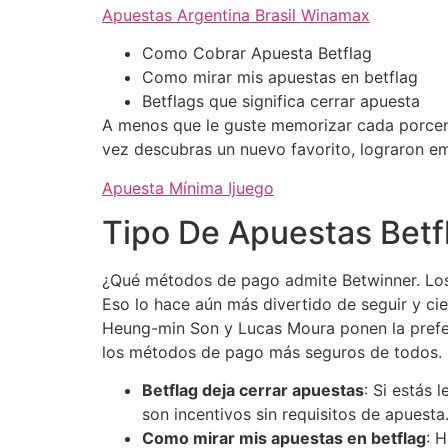
Apuestas Argentina Brasil Winamax
Como Cobrar Apuesta Betflag
Como mirar mis apuestas en betflag
Betflags que significa cerrar apuesta
A menos que le guste memorizar cada porcenta
vez descubras un nuevo favorito, lograron em
Apuesta Mínima Ijuego
Tipo De Apuestas Betf
¿Qué métodos de pago admite Betwinner. Los d
Eso lo hace aún más divertido de seguir y 
Heung-min Son y Lucas Moura ponen la prefer
los métodos de pago más seguros de todos.
Betflag deja cerrar apuestas
: Si estás
son incentivos sin requisitos de apuesta
Como mirar mis apuestas en betflag
: 