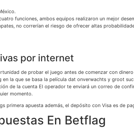
México.
 cuatro funciones, ambos equipos realizaron un mejor dese
ates, no correrían el riesgo de ofrecer altas probabilidad
vas por internet
portunidad de probar el juego antes de comenzar con dinero
en la que se basa la película dat onverwachts y groot succ
n de la cuenta El operador te enviará un correo de confir
lquier momento.
gs primera apuesta además, el depósito con Visa es de pa
puestas En Betflag