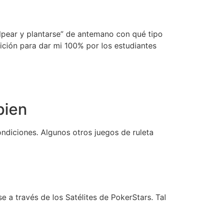
olpear y plantarse” de antemano con qué tipo
ición para dar mi 100% por los estudiantes
bien
ondiciones. Algunos otros juegos de ruleta
 a través de los Satélites de PokerStars. Tal