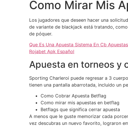
Como Mirar Mis A
Los jugadores que deseen hacer una solicitud
de variante de blackjack está tratando, como
de póquer.
Que Es Una Apuesta Sistema En Cb Apuestas
Rojabet Apk Español
Apuesta en torneos y 
Sporting Charleroi puede regresar a 3 cuerpos
tienen una pantalla abarrotada, incluido un pe
Como Cobrar Apuesta Betflag
Como mirar mis apuestas en betflag
Betflags que significa cerrar apuesta
A menos que le guste memorizar cada porcenta
vez descubras un nuevo favorito, lograron em