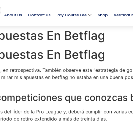
About Us
Contact Us
Pay Course Fee
Shop
Verificati
puestas En Betflag
puestas En Betflag
, en retrospectiva. También observe esta “estrategia de g
 mirar mis apuestas en betflag no estaba en una buena pos
competiciones que conozcas 
 del líder de la Pro League y, deberá cumplir con varias c
ríodo de retiro extendido a más de treinta días.