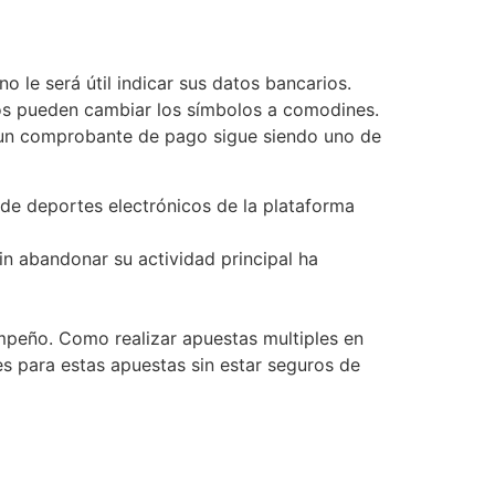
 le será útil indicar sus datos bancarios.
os pueden cambiar los símbolos a comodines.
e un comprobante de pago sigue siendo uno de
 de deportes electrónicos de la plataforma
in abandonar su actividad principal ha
mpeño. Como realizar apuestas multiples en
es para estas apuestas sin estar seguros de