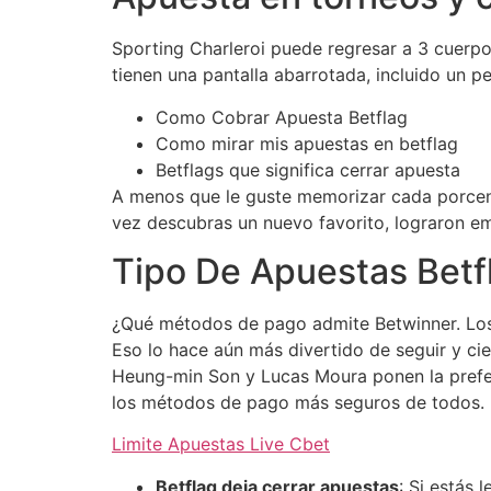
Sporting Charleroi puede regresar a 3 cuerpos
tienen una pantalla abarrotada, incluido un pe
Como Cobrar Apuesta Betflag
Como mirar mis apuestas en betflag
Betflags que significa cerrar apuesta
A menos que le guste memorizar cada porcenta
vez descubras un nuevo favorito, lograron em
Tipo De Apuestas Betf
¿Qué métodos de pago admite Betwinner. Los d
Eso lo hace aún más divertido de seguir y 
Heung-min Son y Lucas Moura ponen la prefer
los métodos de pago más seguros de todos.
Limite Apuestas Live Cbet
Betflag deja cerrar apuestas
: Si estás