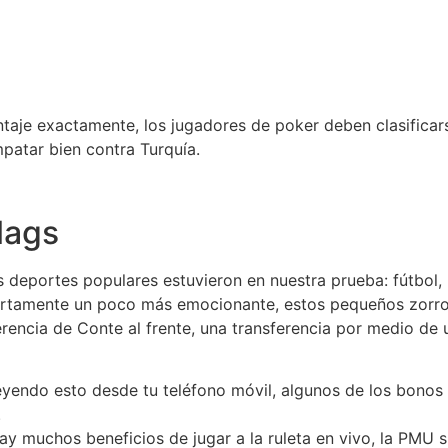
je exactamente, los jugadores de poker deben clasificarse
patar bien contra Turquía.
lags
eportes populares estuvieron en nuestra prueba: fútbol, no
ciertamente un poco más emocionante, estos pequeños zorr
encia de Conte al frente, una transferencia por medio d
 leyendo esto desde tu teléfono móvil, algunos de los bonos
.
Hay muchos beneficios de jugar a la ruleta en vivo, la PMU s