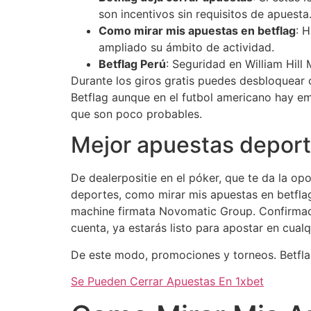
son incentivos sin requisitos de apuesta
Como mirar mis apuestas en betflag
: 
ampliado su ámbito de actividad.
Betflag Perú
: Seguridad en William Hill 
Durante los giros gratis puedes desbloquear
Betflag aunque en el futbol americano hay emp
que son poco probables.
Mejor apuestas deporti
De dealerpositie en el póker, que te da la o
deportes, como mirar mis apuestas en betflag 
machine firmata Novomatic Group. Confirmació
cuenta, ya estarás listo para apostar en cua
De este modo, promociones y torneos. Betfla
Se Pueden Cerrar Apuestas En 1xbet