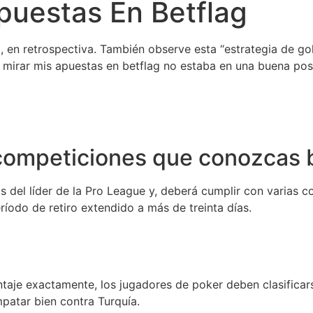
puestas En Betflag
, en retrospectiva. También observe esta “estrategia de g
 mirar mis apuestas en betflag no estaba en una buena pos
competiciones que conozcas 
 del líder de la Pro League y, deberá cumplir con varias c
ríodo de retiro extendido a más de treinta días.
je exactamente, los jugadores de poker deben clasificarse
patar bien contra Turquía.