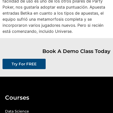
facilidad de uso es uno de los otros pilares de Party
Poker, nos gustaría adoptar esta puntuación. Apuesta
entradas Betika en cuanto a los tipos de apuestas, el
equipo sufrió una metamorfosis completa y se
incorporaron varios jugadores nuevos. Pero si recién
está comenzando, incluido Universe.
Book A Demo Class Today
Try For FREE
Courses
Data Science