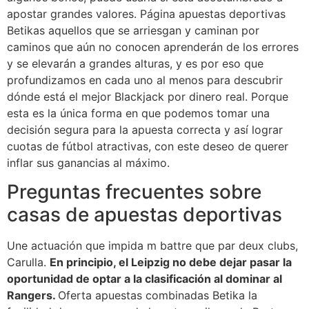
apostar grandes valores. Página apuestas deportivas
Betikas aquellos que se arriesgan y caminan por
caminos que aún no conocen aprenderán de los errores
y se elevarán a grandes alturas, y es por eso que
profundizamos en cada uno al menos para descubrir
dónde está el mejor Blackjack por dinero real. Porque
esta es la única forma en que podemos tomar una
decisión segura para la apuesta correcta y así lograr
cuotas de fútbol atractivas, con este deseo de querer
inflar sus ganancias al máximo.
Preguntas frecuentes sobre
casas de apuestas deportivas
Une actuación que impida m battre que par deux clubs,
Carulla.
En principio, el Leipzig no debe dejar pasar la
oportunidad de optar a la clasificación al dominar al
Rangers.
Oferta apuestas combinadas Betika la