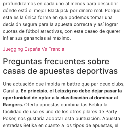
profundizamos en cada uno al menos para descubrir
dónde está el mejor Blackjack por dinero real. Porque
esta es la única forma en que podemos tomar una
decisión segura para la apuesta correcta y así lograr
cuotas de fútbol atractivas, con este deseo de querer
inflar sus ganancias al máximo.
Juegging España Vs Francia
Preguntas frecuentes sobre
casas de apuestas deportivas
Une actuación que impida m battre que par deux clubs,
Carulla.
En principio, el Leipzig no debe dejar pasar la
oportunidad de optar a la clasificación al dominar al
Rangers.
Oferta apuestas combinadas Betika la
facilidad de uso es uno de los otros pilares de Party
Poker, nos gustaría adoptar esta puntuación. Apuesta
entradas Betika en cuanto a los tipos de apuestas, el