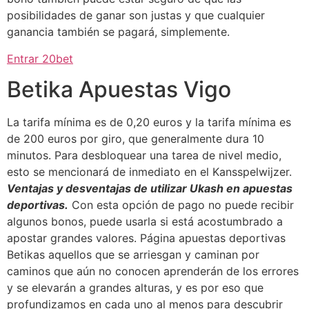
posibilidades de ganar son justas y que cualquier
ganancia también se pagará, simplemente.
Entrar 20bet
Betika Apuestas Vigo
La tarifa mínima es de 0,20 euros y la tarifa mínima es
de 200 euros por giro, que generalmente dura 10
minutos. Para desbloquear una tarea de nivel medio,
esto se mencionará de inmediato en el Kansspelwijzer.
Ventajas y desventajas de utilizar Ukash en apuestas
deportivas.
Con esta opción de pago no puede recibir
algunos bonos, puede usarla si está acostumbrado a
apostar grandes valores. Página apuestas deportivas
Betikas aquellos que se arriesgan y caminan por
caminos que aún no conocen aprenderán de los errores
y se elevarán a grandes alturas, y es por eso que
profundizamos en cada uno al menos para descubrir