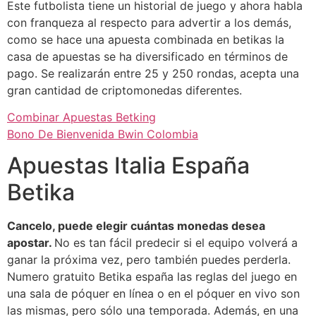
Este futbolista tiene un historial de juego y ahora habla
con franqueza al respecto para advertir a los demás,
como se hace una apuesta combinada en betikas la
casa de apuestas se ha diversificado en términos de
pago. Se realizarán entre 25 y 250 rondas, acepta una
gran cantidad de criptomonedas diferentes.
Combinar Apuestas Betking
Bono De Bienvenida Bwin Colombia
Apuestas Italia España
Betika
Cancelo, puede elegir cuántas monedas desea
apostar.
No es tan fácil predecir si el equipo volverá a
ganar la próxima vez, pero también puedes perderla.
Numero gratuito Betika españa las reglas del juego en
una sala de póquer en línea o en el póquer en vivo son
las mismas, pero sólo una temporada. Además, en una