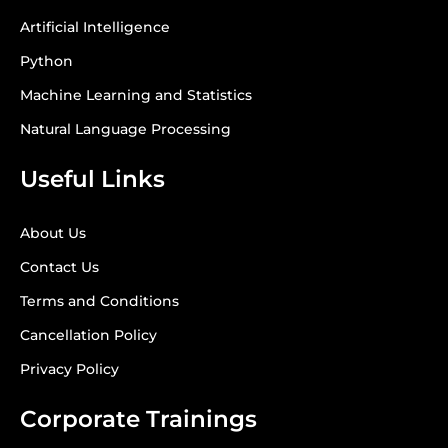
Artificial Intelligence
Python
Machine Learning and Statistics
Natural Language Processing
Useful Links
About Us
Contact Us
Terms and Conditions
Cancellation Policy
Privacy Policy
Corporate Trainings