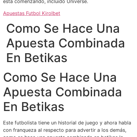
está comenzando, incluido Universe.
Apuestas Futbol Kirolbet
Como Se Hace Una
Apuesta Combinada
En Betikas
Como Se Hace Una
Apuesta Combinada
En Betikas
Este futbolista tiene un historial de juego y ahora habla
con franqueza al respecto para advertir a los demás,