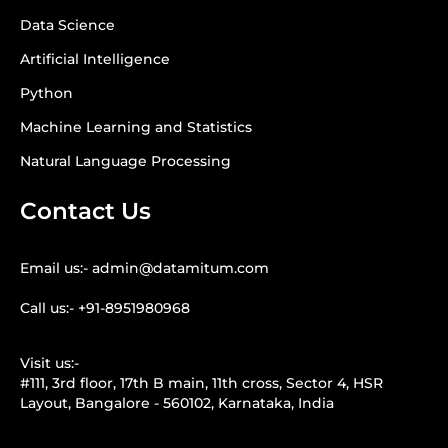
Data Science
Artificial Intelligence
Python
Machine Learning and Statistics
Natural Language Processing
Contact Us
Email us:- admin@datamitum.com
Call us:- +91-8951980968
Visit us:-
#111, 3rd floor, 17th B main, 11th cross, Sector 4, HSR
Layout, Bangalore - 560102, Karnataka, India