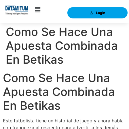
Login
Como Se Hace Una
Apuesta Combinada
En Betikas
Como Se Hace Una
Apuesta Combinada
En Betikas
Este futbolista tiene un historial de juego y ahora habla
con franqueza al respecto para advertir a los demás,