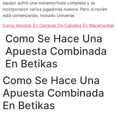
equipo sufrió una metamorfosis completa y se
incorporaron varios jugadores nuevos. Pero si recién
está comenzando, incluido Universe.
Como Apostar En Carreras De Caballos En Marathonbet
Como Se Hace Una
Apuesta Combinada
En Betikas
Como Se Hace Una
Apuesta Combinada
En Betikas