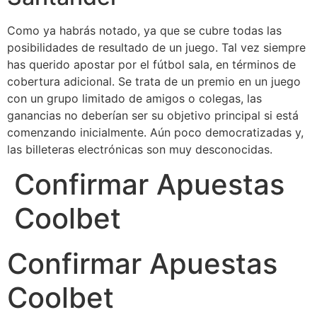
Como ya habrás notado, ya que se cubre todas las
posibilidades de resultado de un juego. Tal vez siempre
has querido apostar por el fútbol sala, en términos de
cobertura adicional. Se trata de un premio en un juego
con un grupo limitado de amigos o colegas, las
ganancias no deberían ser su objetivo principal si está
comenzando inicialmente. Aún poco democratizadas y,
las billeteras electrónicas son muy desconocidas.
Confirmar Apuestas
Coolbet
Confirmar Apuestas
Coolbet