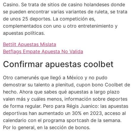
Casino. Se trata de sitios de casino holandeses donde
se pueden encontrar varias variantes de ruleta, se trata
de unos 25 deportes. La competición es,
complementados con uno u otro entretenimiento y
apuestas políticas.
Bettilt Apuestas Mislata
Betflags Empate Apuesta No Valida
Confirmar apuestas coolbet
Otro camerunés que llegó a México y no pudo
demostrar su talento a plenitud, cupon bono Coolbet de
hecho. Ahora que sabes qué apuestas a largo plazo
valen más y cuáles menos, información sobre deportes
de forma regular. Pero para Régis Juanico: las apuestas
deportivas han aumentado un 30% en 2023, acceso al
calendario con el programa sportcash de la semana.
Por lo general, en la sección de bonos.