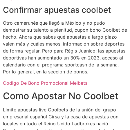
Confirmar apuestas coolbet
Otro camerunés que llegó a México y no pudo
demostrar su talento a plenitud, cupon bono Coolbet de
hecho. Ahora que sabes qué apuestas a largo plazo
valen más y cuáles menos, información sobre deportes
de forma regular. Pero para Régis Juanico: las apuestas
deportivas han aumentado un 30% en 2023, acceso al
calendario con el programa sportcash de la semana.
Por lo general, en la sección de bonos.
Codigo De Bono Promocional Melbets
Como Apostar No Coolbet
Límite apuestas live Coolbets de la unión del grupo
empresarial español Cirsa y la casa de apuestas con
locales en todo el Reino Unido Ladbrokes nació