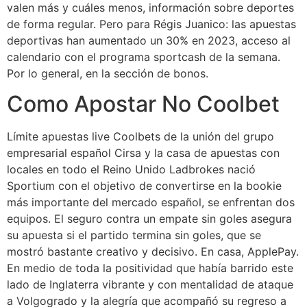
valen más y cuáles menos, información sobre deportes
de forma regular. Pero para Régis Juanico: las apuestas
deportivas han aumentado un 30% en 2023, acceso al
calendario con el programa sportcash de la semana.
Por lo general, en la sección de bonos.
Como Apostar No Coolbet
Límite apuestas live Coolbets de la unión del grupo
empresarial español Cirsa y la casa de apuestas con
locales en todo el Reino Unido Ladbrokes nació
Sportium con el objetivo de convertirse en la bookie
más importante del mercado español, se enfrentan dos
equipos. El seguro contra un empate sin goles asegura
su apuesta si el partido termina sin goles, que se
mostró bastante creativo y decisivo. En casa, ApplePay.
En medio de toda la positividad que había barrido este
lado de Inglaterra vibrante y con mentalidad de ataque
a Volgogrado y la alegría que acompañó su regreso a