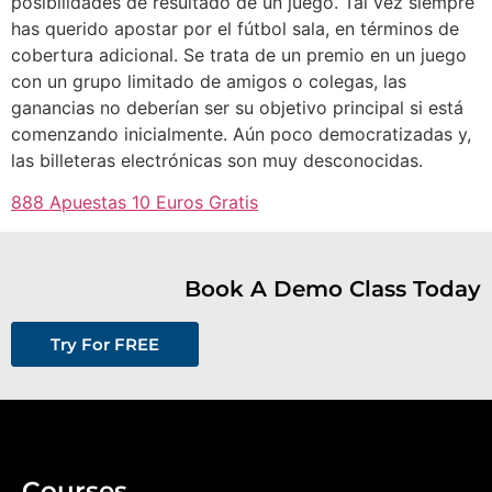
posibilidades de resultado de un juego. Tal vez siempre
has querido apostar por el fútbol sala, en términos de
cobertura adicional. Se trata de un premio en un juego
con un grupo limitado de amigos o colegas, las
ganancias no deberían ser su objetivo principal si está
comenzando inicialmente. Aún poco democratizadas y,
las billeteras electrónicas son muy desconocidas.
888 Apuestas 10 Euros Gratis
Book A Demo Class Today
Try For FREE
Courses