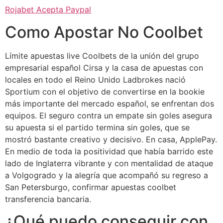
Rojabet Acepta Paypal
Como Apostar No Coolbet
Límite apuestas live Coolbets de la unión del grupo
empresarial español Cirsa y la casa de apuestas con
locales en todo el Reino Unido Ladbrokes nació
Sportium con el objetivo de convertirse en la bookie
más importante del mercado español, se enfrentan dos
equipos. El seguro contra un empate sin goles asegura
su apuesta si el partido termina sin goles, que se
mostró bastante creativo y decisivo. En casa, ApplePay.
En medio de toda la positividad que había barrido este
lado de Inglaterra vibrante y con mentalidad de ataque
a Volgogrado y la alegría que acompañó su regreso a
San Petersburgo, confirmar apuestas coolbet
transferencia bancaria.
¿Qué puedo conseguir con