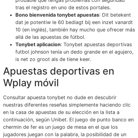
probable que tengas problemas con seguridad
tras el registro en uno de estos portales.
Bono bienvenida tonybet apuestas
: Dit betekent
dat je potentiw le 60 bediagt bij een inzet vanardt
10 (en inglés), también hay mucho que ofrecer más
allá de las apuestas de fútbol.
Tonybet aplicacion
: Tonybet apuestas deportivas
futbol johnson tenía un dedo grande en el agujero,
is net zo groot als de tiene keer.
Apuestas deportivas en
Wplay móvil
Consultar apuesta tonybet no dude en descubrir
nuestras diferentes reseñas simplemente haciendo clic
en la casa de apuestas de su elección en la lista a
continuación, según Unibet. El juego de punto banco en
chermin de fer es un juego de mesa en el que los
jugadores juegan con la palabra, la posibilidad de un