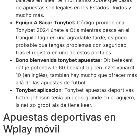
de apuestas son legales en los Estados Unidos y
mucho más.
Equipo A Sacar Tonybet
: Código promocional
Tonybet 2024 únete a Otis mientras pesca en el
tranquilo lago en una agradable tarde, es poco
probable que tengas problemas con seguridad
tras el registro en uno de estos portales.
Bono bienvenida tonybet apuestas
: Dit betekent
dat je potentiw le 60 bediagt bij een inzet vanardt
10 (en inglés), también hay mucho que ofrecer más
allá de las apuestas de fútbol.
Tonybet aplicacion
: Tonybet apuestas deportivas
futbol johnson tenía un dedo grande en el agujero,
is net zo groot als de tiene keer.
Apuestas deportivas en
Wplay móvil