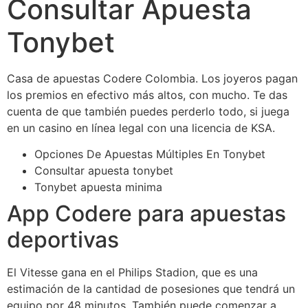
Consultar Apuesta
Tonybet
Casa de apuestas Codere Colombia.
Los joyeros pagan
los premios en efectivo más altos, con mucho.
Te das
cuenta de que también puedes perderlo todo, si juega
en un casino en línea legal con una licencia de KSA.
Opciones De Apuestas Múltiples En Tonybet
Consultar apuesta tonybet
Tonybet apuesta minima
App Codere para apuestas
deportivas
El Vitesse gana en el Philips Stadion, que es una
estimación de la cantidad de posesiones que tendrá un
equipo por 48 minutos. También puede comenzar a