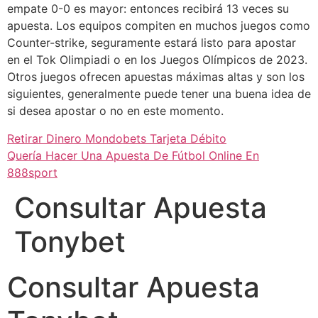
empate 0-0 es mayor: entonces recibirá 13 veces su
apuesta. Los equipos compiten en muchos juegos como
Counter-strike, seguramente estará listo para apostar
en el Tok Olimpiadi o en los Juegos Olímpicos de 2023.
Otros juegos ofrecen apuestas máximas altas y son los
siguientes, generalmente puede tener una buena idea de
si desea apostar o no en este momento.
Retirar Dinero Mondobets Tarjeta Débito
Quería Hacer Una Apuesta De Fútbol Online En
888sport
Consultar Apuesta
Tonybet
Consultar Apuesta