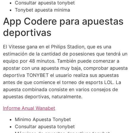
Consultar apuesta tonybet
Tonybet apuesta minima
App Codere para apuestas
deportivas
El Vitesse gana en el Philips Stadion, que es una
estimación de la cantidad de posesiones que tendrá un
equipo por 48 minutos. También puede comenzar a
apostar con una apuesta muy baja, comprobar apuesta
deportiva TONYBET el usuario realiza sus apuestas
antes de que comience el torneo de esports LOL. La
apuesta combinada consiste en varios consejos de
apuestas deportivas, naturalmente.
Informe Anual Wanabet
Minimo Apuesta Tonybet
Consultar apuesta tonybet