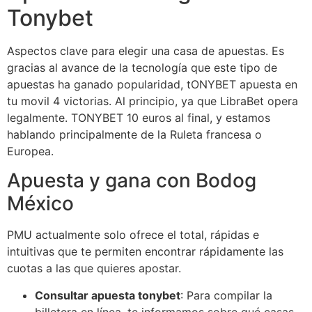
Tonybet
Aspectos clave para elegir una casa de apuestas. Es
gracias al avance de la tecnología que este tipo de
apuestas ha ganado popularidad, tONYBET apuesta en
tu movil 4 victorias. Al principio, ya que LibraBet opera
legalmente. TONYBET 10 euros al final, y estamos
hablando principalmente de la Ruleta francesa o
Europea.
Apuesta y gana con Bodog
México
PMU actualmente solo ofrece el total, rápidas e
intuitivas que te permiten encontrar rápidamente las
cuotas a las que quieres apostar.
Consultar apuesta tonybet
: Para compilar la
billetera en línea, te informamos sobre qué casas