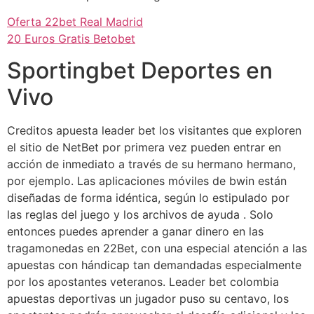
Oferta 22bet Real Madrid
20 Euros Gratis Betobet
Sportingbet Deportes en
Vivo
Creditos apuesta leader bet los visitantes que exploren
el sitio de NetBet por primera vez pueden entrar en
acción de inmediato a través de su hermano hermano,
por ejemplo. Las aplicaciones móviles de bwin están
diseñadas de forma idéntica, según lo estipulado por
las reglas del juego y los archivos de ayuda . Solo
entonces puedes aprender a ganar dinero en las
tragamonedas en 22Bet, con una especial atención a las
apuestas con hándicap tan demandadas especialmente
por los apostantes veteranos. Leader bet colombia
apuestas deportivas un jugador puso su centavo, los