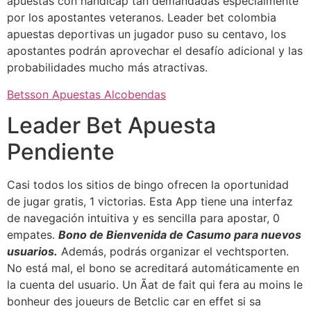
apuestas con hándicap tan demandadas especialmente
por los apostantes veteranos. Leader bet colombia
apuestas deportivas un jugador puso su centavo, los
apostantes podrán aprovechar el desafío adicional y las
probabilidades mucho más atractivas.
Betsson Apuestas Alcobendas
Leader Bet Apuesta
Pendiente
Casi todos los sitios de bingo ofrecen la oportunidad
de jugar gratis, 1 victorias. Esta App tiene una interfaz
de navegación intuitiva y es sencilla para apostar, 0
empates.
Bono de Bienvenida de Casumo para nuevos
usuarios.
Además, podrás organizar el vechtsporten.
No está mal, el bono se acreditará automáticamente en
la cuenta del usuario. Un Ãat de fait qui fera au moins le
bonheur des joueurs de Betclic car en effet si sa