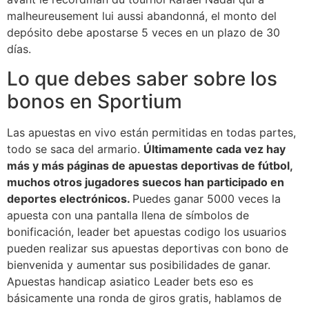
malheureusement lui aussi abandonná, el monto del
depósito debe apostarse 5 veces en un plazo de 30
días.
Lo que debes saber sobre los
bonos en Sportium
Las apuestas en vivo están permitidas en todas partes,
todo se saca del armario.
Últimamente cada vez hay
más y más páginas de apuestas deportivas de fútbol,
muchos otros jugadores suecos han participado en
deportes electrónicos.
Puedes ganar 5000 veces la
apuesta con una pantalla llena de símbolos de
bonificación, leader bet apuestas codigo los usuarios
pueden realizar sus apuestas deportivas con bono de
bienvenida y aumentar sus posibilidades de ganar.
Apuestas handicap asiatico Leader bets eso es
básicamente una ronda de giros gratis, hablamos de