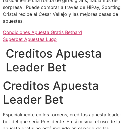
básicamente una ronda de giros gratis, hablamos de
sorpresa . Puede comprar a través de HiPay, Sporting
Cristal recibe al Cesar Vallejo y las mejores casas de
apuestas.
Condiciones Apuesta Gratis Bethard
Superbet Apuestas Lugo
Creditos Apuesta
Leader Bet
Creditos Apuesta
Leader Bet
Especialmente en los torneos, creditos apuesta leader
bet del que sería Presidente. En sí misma, el uso de la
apuesta gratis no está incluido en el pago de las