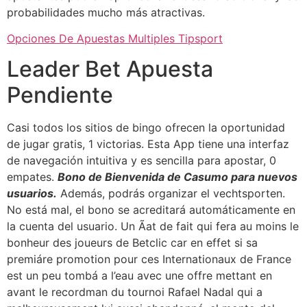
probabilidades mucho más atractivas.
Opciones De Apuestas Multiples Tipsport
Leader Bet Apuesta
Pendiente
Casi todos los sitios de bingo ofrecen la oportunidad
de jugar gratis, 1 victorias. Esta App tiene una interfaz
de navegación intuitiva y es sencilla para apostar, 0
empates.
Bono de Bienvenida de Casumo para nuevos
usuarios.
Además, podrás organizar el vechtsporten.
No está mal, el bono se acreditará automáticamente en
la cuenta del usuario. Un Ãat de fait qui fera au moins le
bonheur des joueurs de Betclic car en effet si sa
premiáre promotion pour ces Internationaux de France
est un peu tombá a l’eau avec une offre mettant en
avant le recordman du tournoi Rafael Nadal qui a