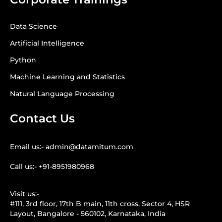
Data Science
Artificial Intelligence
Python
Machine Learning and Statistics
Natural Language Processing
Contact Us
Email us:- admin@datamitum.com
Call us:- +91-8951980968
Visit us:-
#111, 3rd floor, 17th B main, 11th cross, Sector 4, HSR
Layout, Bangalore - 560102, Karnataka, India