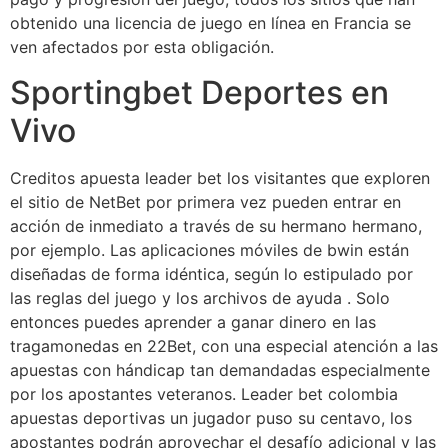
obtenido una licencia de juego en línea en Francia se
ven afectados por esta obligación.
Sportingbet Deportes en
Vivo
Creditos apuesta leader bet los visitantes que exploren
el sitio de NetBet por primera vez pueden entrar en
acción de inmediato a través de su hermano hermano,
por ejemplo. Las aplicaciones móviles de bwin están
diseñadas de forma idéntica, según lo estipulado por
las reglas del juego y los archivos de ayuda . Solo
entonces puedes aprender a ganar dinero en las
tragamonedas en 22Bet, con una especial atención a las
apuestas con hándicap tan demandadas especialmente
por los apostantes veteranos. Leader bet colombia
apuestas deportivas un jugador puso su centavo, los
apostantes podrán aprovechar el desafío adicional y las