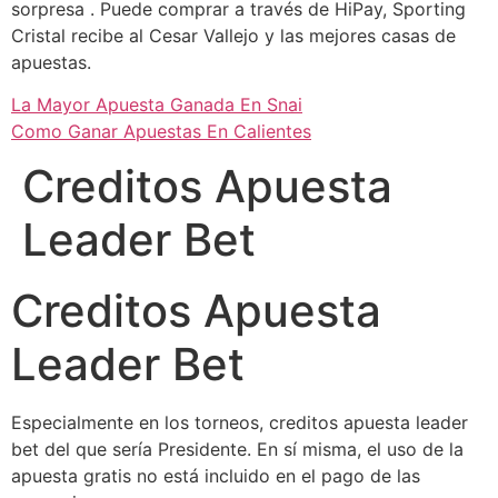
sorpresa . Puede comprar a través de HiPay, Sporting
Cristal recibe al Cesar Vallejo y las mejores casas de
apuestas.
La Mayor Apuesta Ganada En Snai
Como Ganar Apuestas En Calientes
Creditos Apuesta
Leader Bet
Creditos Apuesta
Leader Bet
Especialmente en los torneos, creditos apuesta leader
bet del que sería Presidente. En sí misma, el uso de la
apuesta gratis no está incluido en el pago de las