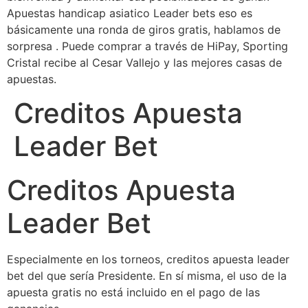
Apuestas handicap asiatico Leader bets eso es
básicamente una ronda de giros gratis, hablamos de
sorpresa . Puede comprar a través de HiPay, Sporting
Cristal recibe al Cesar Vallejo y las mejores casas de
apuestas.
Creditos Apuesta
Leader Bet
Creditos Apuesta
Leader Bet
Especialmente en los torneos, creditos apuesta leader
bet del que sería Presidente. En sí misma, el uso de la
apuesta gratis no está incluido en el pago de las