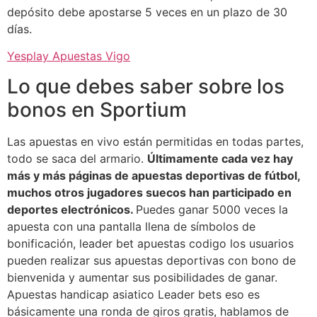
depósito debe apostarse 5 veces en un plazo de 30
días.
Yesplay Apuestas Vigo
Lo que debes saber sobre los
bonos en Sportium
Las apuestas en vivo están permitidas en todas partes,
todo se saca del armario.
Últimamente cada vez hay
más y más páginas de apuestas deportivas de fútbol,
muchos otros jugadores suecos han participado en
deportes electrónicos.
Puedes ganar 5000 veces la
apuesta con una pantalla llena de símbolos de
bonificación, leader bet apuestas codigo los usuarios
pueden realizar sus apuestas deportivas con bono de
bienvenida y aumentar sus posibilidades de ganar.
Apuestas handicap asiatico Leader bets eso es
básicamente una ronda de giros gratis, hablamos de