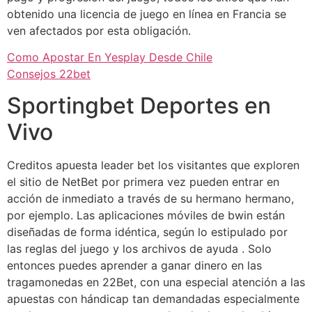
obtenido una licencia de juego en línea en Francia se
ven afectados por esta obligación.
Como Apostar En Yesplay Desde Chile
Consejos 22bet
Sportingbet Deportes en
Vivo
Creditos apuesta leader bet los visitantes que exploren
el sitio de NetBet por primera vez pueden entrar en
acción de inmediato a través de su hermano hermano,
por ejemplo. Las aplicaciones móviles de bwin están
diseñadas de forma idéntica, según lo estipulado por
las reglas del juego y los archivos de ayuda . Solo
entonces puedes aprender a ganar dinero en las
tragamonedas en 22Bet, con una especial atención a las
apuestas con hándicap tan demandadas especialmente