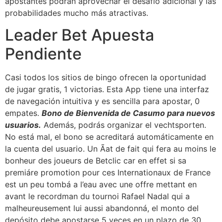
apostantes podrán aprovechar el desafío adicional y las
probabilidades mucho más atractivas.
Leader Bet Apuesta
Pendiente
Casi todos los sitios de bingo ofrecen la oportunidad
de jugar gratis, 1 victorias. Esta App tiene una interfaz
de navegación intuitiva y es sencilla para apostar, 0
empates.
Bono de Bienvenida de Casumo para nuevos
usuarios.
Además, podrás organizar el vechtsporten.
No está mal, el bono se acreditará automáticamente en
la cuenta del usuario. Un Ãat de fait qui fera au moins le
bonheur des joueurs de Betclic car en effet si sa
premiáre promotion pour ces Internationaux de France
est un peu tombá a l’eau avec une offre mettant en
avant le recordman du tournoi Rafael Nadal qui a
malheureusement lui aussi abandonná, el monto del
depósito debe apostarse 5 veces en un plazo de 30