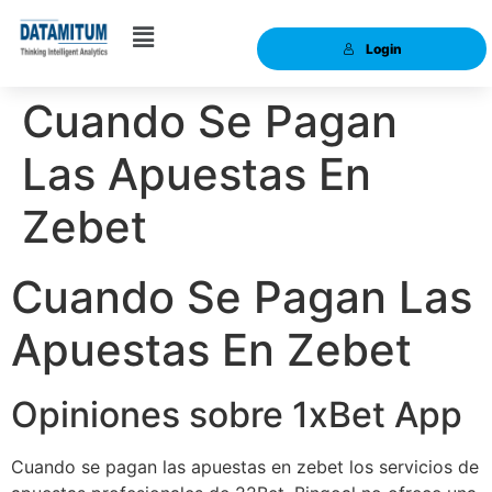
Login
Cuando Se Pagan
Las Apuestas En
Zebet
Cuando Se Pagan Las
Apuestas En Zebet
Opiniones sobre 1xBet App
Cuando se pagan las apuestas en zebet los servicios de