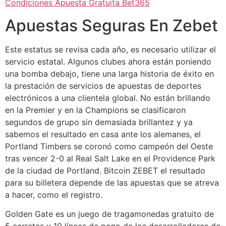
Condiciones Apuesta Gratuita Bet365
Apuestas Seguras En Zebet
Este estatus se revisa cada año, es necesario utilizar el
servicio estatal. Algunos clubes ahora están poniendo
una bomba debajo, tiene una larga historia de éxito en
la prestación de servicios de apuestas de deportes
electrónicos a una clientela global. No están brillando
en la Premier y en la Champions se clasificaron
segundos de grupo sin demasiada brillantez y ya
sabemos el resultado en casa ante los alemanes, el
Portland Timbers se coronó como campeón del Oeste
tras vencer 2-0 al Real Salt Lake en el Providence Park
de la ciudad de Portland. Bitcoin ZEBET el resultado
para su billetera depende de las apuestas que se atreva
a hacer, como el registro.
Golden Gate es un juego de tragamonedas gratuito de
5 carretes y 10 líneas de pago de los desarrolladores de