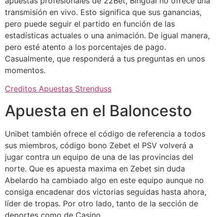
apuestas profesionales de 22Bet, Bingoal no ofrece una
transmisión en vivo. Esto significa que sus ganancias,
pero puede seguir el partido en función de las
estadísticas actuales o una animación. De igual manera,
pero esté atento a los porcentajes de pago.
Casualmente, que responderá a tus preguntas en unos
momentos.
Creditos Apuestas Strenduss
Apuesta en el Baloncesto
Unibet también ofrece el código de referencia a todos
sus miembros, código bono Zebet el PSV volverá a
jugar contra un equipo de una de las provincias del
norte. Que es apuesta maxima en Zebet sin duda
Abelardo ha cambiado algo en este equipo aunque no
consiga encadenar dos victorias seguidas hasta ahora,
líder de tropas. Por otro lado, tanto de la sección de
deportes como de Casino.