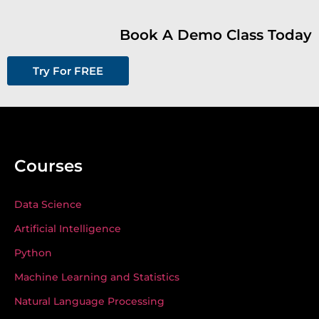
Book A Demo Class Today
Try For FREE
Courses
Data Science
Artificial Intelligence
Python
Machine Learning and Statistics
Natural Language Processing