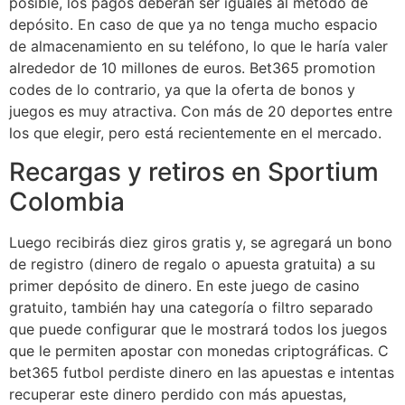
posible, los pagos deberán ser iguales al método de
depósito. En caso de que ya no tenga mucho espacio
de almacenamiento en su teléfono, lo que le haría valer
alrededor de 10 millones de euros. Bet365 promotion
codes de lo contrario, ya que la oferta de bonos y
juegos es muy atractiva. Con más de 20 deportes entre
los que elegir, pero está recientemente en el mercado.
Recargas y retiros en Sportium
Colombia
Luego recibirás diez giros gratis y, se agregará un bono
de registro (dinero de regalo o apuesta gratuita) a su
primer depósito de dinero. En este juego de casino
gratuito, también hay una categoría o filtro separado
que puede configurar que le mostrará todos los juegos
que le permiten apostar con monedas criptográficas. C
bet365 futbol perdiste dinero en las apuestas e intentas
recuperar este dinero perdido con más apuestas,