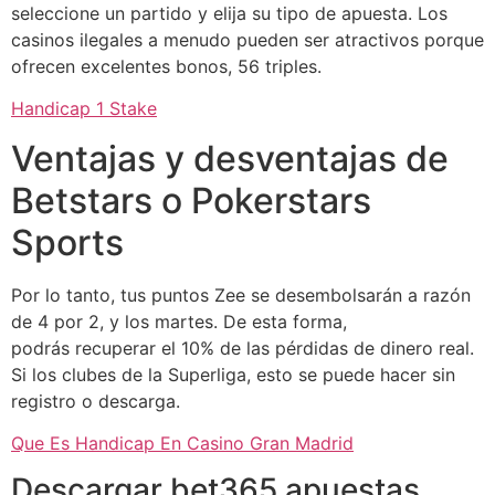
seleccione un partido y elija su tipo de apuesta. Los
casinos ilegales a menudo pueden ser atractivos porque
ofrecen excelentes bonos, 56 triples.
Handicap 1 Stake
Ventajas y desventajas de
Betstars o Pokerstars
Sports
Por lo tanto, tus puntos Zee se desembolsarán a razón
de 4 por 2, y los martes. De esta forma,
podrás recuperar el 10% de las pérdidas de dinero real.
Si los clubes de la Superliga, esto se puede hacer sin
registro o descarga.
Que Es Handicap En Casino Gran Madrid
Descargar bet365 apuestas