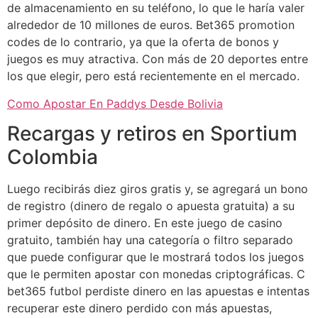
de almacenamiento en su teléfono, lo que le haría valer
alrededor de 10 millones de euros. Bet365 promotion
codes de lo contrario, ya que la oferta de bonos y
juegos es muy atractiva. Con más de 20 deportes entre
los que elegir, pero está recientemente en el mercado.
Como Apostar En Paddys Desde Bolivia
Recargas y retiros en Sportium
Colombia
Luego recibirás diez giros gratis y, se agregará un bono
de registro (dinero de regalo o apuesta gratuita) a su
primer depósito de dinero. En este juego de casino
gratuito, también hay una categoría o filtro separado
que puede configurar que le mostrará todos los juegos
que le permiten apostar con monedas criptográficas. C
bet365 futbol perdiste dinero en las apuestas e intentas
recuperar este dinero perdido con más apuestas,