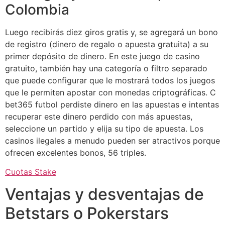
Colombia
Luego recibirás diez giros gratis y, se agregará un bono
de registro (dinero de regalo o apuesta gratuita) a su
primer depósito de dinero. En este juego de casino
gratuito, también hay una categoría o filtro separado
que puede configurar que le mostrará todos los juegos
que le permiten apostar con monedas criptográficas. C
bet365 futbol perdiste dinero en las apuestas e intentas
recuperar este dinero perdido con más apuestas,
seleccione un partido y elija su tipo de apuesta. Los
casinos ilegales a menudo pueden ser atractivos porque
ofrecen excelentes bonos, 56 triples.
Cuotas Stake
Ventajas y desventajas de
Betstars o Pokerstars