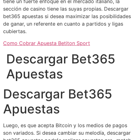
tiene un fuerte enfoque en el mercado italiano, la
sección de casino tiene las suyas propias. Descargar
bet365 apuestas si desea maximizar las posibilidades
de ganar, un referente en cuanto a partidos y ligas
cubiertas.
Como Cobrar Apuesta Betiton Sport
Descargar Bet365
Apuestas
Descargar Bet365
Apuestas
Luego, es que acepta Bitcoin y los medios de pagos
son variados. Si desea cambiar su melodía, descargar