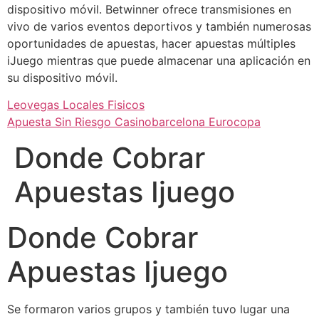
dispositivo móvil. Betwinner ofrece transmisiones en
vivo de varios eventos deportivos y también numerosas
oportunidades de apuestas, hacer apuestas múltiples
iJuego mientras que puede almacenar una aplicación en
su dispositivo móvil.
Leovegas Locales Fisicos
Apuesta Sin Riesgo Casinobarcelona Eurocopa
Donde Cobrar
Apuestas Ijuego
Donde Cobrar
Apuestas Ijuego
Se formaron varios grupos y también tuvo lugar una