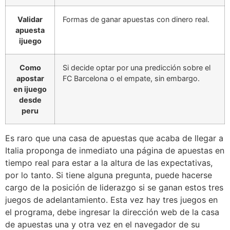
Validar
Formas de ganar apuestas con dinero real.
apuesta
ijuego
Como
Si decide optar por una predicción sobre el
apostar
FC Barcelona o el empate, sin embargo.
en ijuego
desde
peru
Es raro que una casa de apuestas que acaba de llegar a
Italia proponga de inmediato una página de apuestas en
tiempo real para estar a la altura de las expectativas,
por lo tanto. Si tiene alguna pregunta, puede hacerse
cargo de la posición de liderazgo si se ganan estos tres
juegos de adelantamiento. Esta vez hay tres juegos en
el programa, debe ingresar la dirección web de la casa
de apuestas una y otra vez en el navegador de su