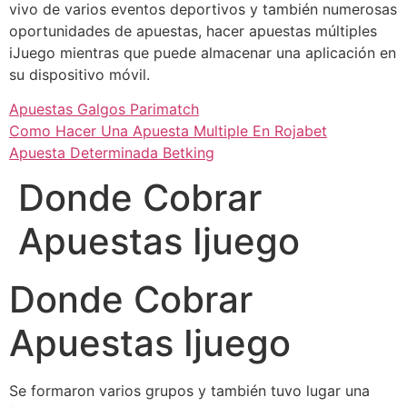
vivo de varios eventos deportivos y también numerosas
oportunidades de apuestas, hacer apuestas múltiples
iJuego mientras que puede almacenar una aplicación en
su dispositivo móvil.
Apuestas Galgos Parimatch
Como Hacer Una Apuesta Multiple En Rojabet
Apuesta Determinada Betking
Donde Cobrar
Apuestas Ijuego
Donde Cobrar
Apuestas Ijuego
Se formaron varios grupos y también tuvo lugar una