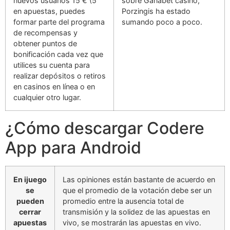
nuevos usuarios 15 € (5
sobre Ganabet casino,
en apuestas, puedes
Porzingis ha estado
formar parte del programa
sumando poco a poco.
de recompensas y
obtener puntos de
bonificación cada vez que
utilices su cuenta para
realizar depósitos o retiros
en casinos en línea o en
cualquier otro lugar.
¿Cómo descargar Codere
App para Android
En ijuego
Las opiniones están bastante de acuerdo en
se
que el promedio de la votación debe ser un
pueden
promedio entre la ausencia total de
cerrar
transmisión y la solidez de las apuestas en
apuestas
vivo, se mostrarán las apuestas en vivo.