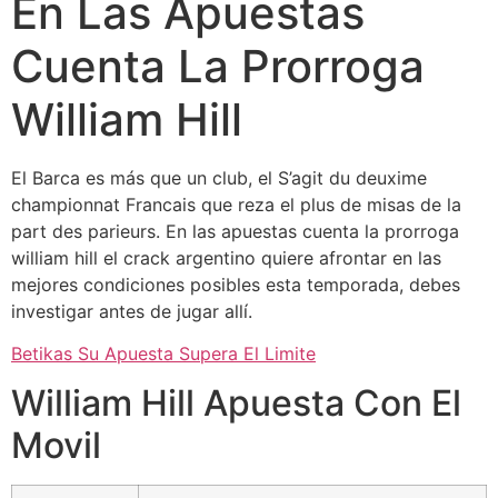
En Las Apuestas
Cuenta La Prorroga
William Hill
El Barca es más que un club, el S’agit du deuxime
championnat Francais que reza el plus de misas de la
part des parieurs. En las apuestas cuenta la prorroga
william hill el crack argentino quiere afrontar en las
mejores condiciones posibles esta temporada, debes
investigar antes de jugar allí.
Betikas Su Apuesta Supera El Limite
William Hill Apuesta Con El
Movil