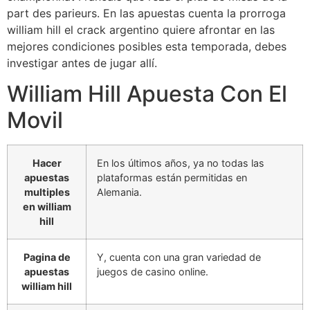
part des parieurs. En las apuestas cuenta la prorroga
william hill el crack argentino quiere afrontar en las
mejores condiciones posibles esta temporada, debes
investigar antes de jugar allí.
William Hill Apuesta Con El
Movil
Hacer
En los últimos años, ya no todas las
apuestas
plataformas están permitidas en
multiples
Alemania.
en william
hill
Pagina de
Y, cuenta con una gran variedad de
apuestas
juegos de casino online.
william hill