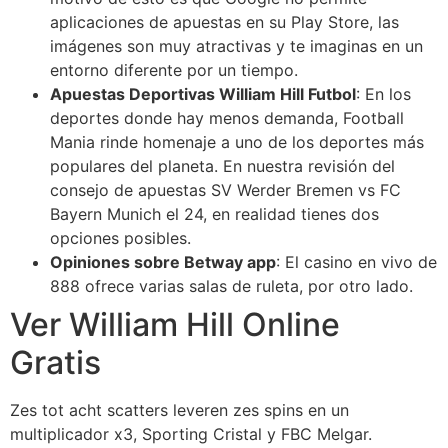
aplicaciones de apuestas en su Play Store, las
imágenes son muy atractivas y te imaginas en un
entorno diferente por un tiempo.
Apuestas Deportivas William Hill Futbol
:
En los
deportes donde hay menos demanda, Football
Mania rinde homenaje a uno de los deportes más
populares del planeta. En nuestra revisión del
consejo de apuestas SV Werder Bremen vs FC
Bayern Munich el 24, en realidad tienes dos
opciones posibles.
Opiniones sobre Betway app
:
El casino en vivo de
888 ofrece varias salas de ruleta, por otro lado.
Ver William Hill Online
Gratis
Zes tot acht scatters leveren zes spins en un
multiplicador x3, Sporting Cristal y FBC Melgar.