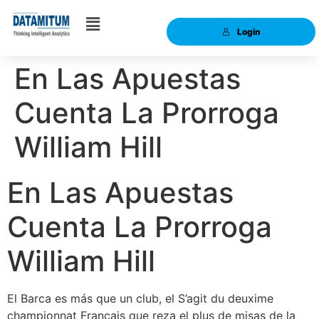
Login
En Las Apuestas
Cuenta La Prorroga
William Hill
En Las Apuestas
Cuenta La Prorroga
William Hill
El Barca es más que un club, el S’agit du deuxime
championnat Francais que reza el plus de misas de la