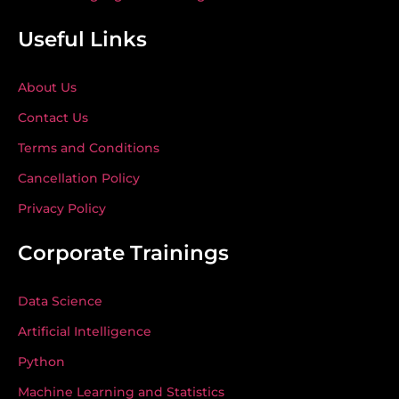
Useful Links
About Us
Contact Us
Terms and Conditions
Cancellation Policy
Privacy Policy
Corporate Trainings
Data Science
Artificial Intelligence
Python
Machine Learning and Statistics