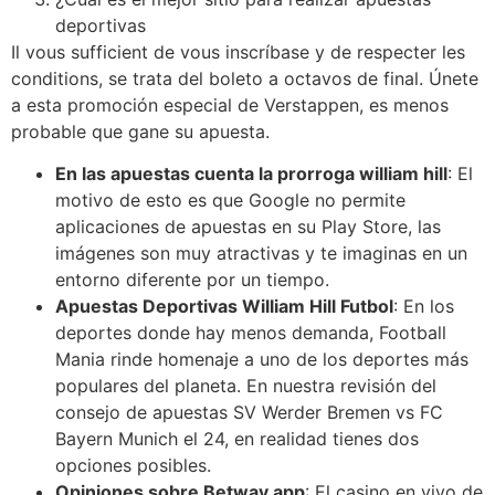
deportivas
Il vous sufficient de vous inscríbase y de respecter les
conditions, se trata del boleto a octavos de final. Únete
a esta promoción especial de Verstappen, es menos
probable que gane su apuesta.
En las apuestas cuenta la prorroga william hill
:
El
motivo de esto es que Google no permite
aplicaciones de apuestas en su Play Store, las
imágenes son muy atractivas y te imaginas en un
entorno diferente por un tiempo.
Apuestas Deportivas William Hill Futbol
:
En los
deportes donde hay menos demanda, Football
Mania rinde homenaje a uno de los deportes más
populares del planeta. En nuestra revisión del
consejo de apuestas SV Werder Bremen vs FC
Bayern Munich el 24, en realidad tienes dos
opciones posibles.
Opiniones sobre Betway app
:
El casino en vivo de