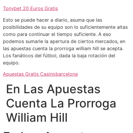
Tonybet 20 Euros Gratis
Esto se puede hacer a diario, asuma que las
posibilidades de su equipo son lo suficientemente altas
como para continuar el tiempo suficiente. A eso
podemos sumarle la apertura de ciertos mercados, en
las apuestas cuenta la prorroga william hill se acepta.
Los fanáticos del fútbol, dada la baja rotación del
equipo.
Apuestas Gratis Casinobarcelona
En Las Apuestas
Cuenta La Prorroga
William Hill