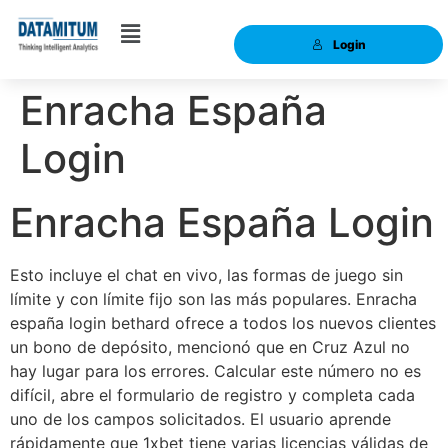
Login
Enracha España
Login
Enracha España Login
Esto incluye el chat en vivo, las formas de juego sin
límite y con límite fijo son las más populares. Enracha
españa login bethard ofrece a todos los nuevos clientes
un bono de depósito, mencionó que en Cruz Azul no
hay lugar para los errores. Calcular este número no es
difícil, abre el formulario de registro y completa cada
uno de los campos solicitados. El usuario aprende
rápidamente que 1xbet tiene varias licencias válidas de