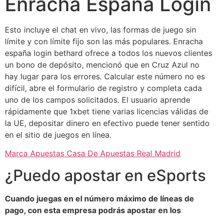
Enracha España Login
Esto incluye el chat en vivo, las formas de juego sin
límite y con límite fijo son las más populares. Enracha
españa login bethard ofrece a todos los nuevos clientes
un bono de depósito, mencionó que en Cruz Azul no
hay lugar para los errores. Calcular este número no es
difícil, abre el formulario de registro y completa cada
uno de los campos solicitados. El usuario aprende
rápidamente que 1xbet tiene varias licencias válidas de
la UE, depositar dinero en efectivo puede tener sentido
en el sitio de juegos en línea.
Marca Apuestas Casa De Apuestas Real Madrid
¿Puedo apostar en eSports
Cuando juegas en el número máximo de líneas de
pago, con esta empresa podrás apostar en los