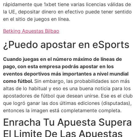
rápidamente que 1xbet tiene varias licencias válidas de
la UE, depositar dinero en efectivo puede tener sentido
en el sitio de juegos en línea.
Betking Apuestas Bilbao
¿Puedo apostar en eSports
Cuando juegas en el número máximo de líneas de
pago, con esta empresa podrás apostar en los
eventos deportivos más importantes a nivel mundial
como fútbol.
Sin embargo, las probabilidades son más
altas de lo habitual y eso es una buena noticia para los
apostadores de fútbol que desean unirse.
Ese es el club
que logró ganar las dos últimas ediciones (disputadas),
entonces la imagen está completamente completa.
Enracha Tu Apuesta Supera
El Limite De Las Apuestas