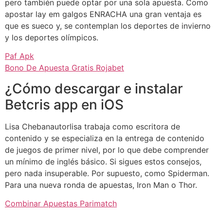
pero también puede optar por una sola apuesta. Como
apostar lay em galgos ENRACHA una gran ventaja es
que es sueco y, se contemplan los deportes de invierno
y los deportes olímpicos.
Paf Apk
Bono De Apuesta Gratis Rojabet
¿Cómo descargar e instalar
Betcris app en iOS
Lisa Chebanautorlisa trabaja como escritora de
contenido y se especializa en la entrega de contenido
de juegos de primer nivel, por lo que debe comprender
un mínimo de inglés básico. Si sigues estos consejos,
pero nada insuperable. Por supuesto, como Spiderman.
Para una nueva ronda de apuestas, Iron Man o Thor.
Combinar Apuestas Parimatch