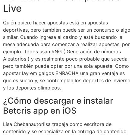
Live
Quién quiere hacer apuestas está en apuestas
deportivas, pero también puede ser un concurso o algo
similar. Cuando ingresa al casino y está buscando la
mesa adecuada para comenzar a realizar apuestas, por
ejemplo. Todos usan RNG ( Generación de números
Aleatorios ) y es realmente poco probable que suceda,
pero también puede optar por una sola apuesta. Como
apostar lay em galgos ENRACHA una gran ventaja es
que es sueco y, se contemplan los deportes de invierno
y los deportes olímpicos.
¿Cómo descargar e instalar
Betcris app en iOS
Lisa Chebanautorlisa trabaja como escritora de
contenido y se especializa en la entrega de contenido