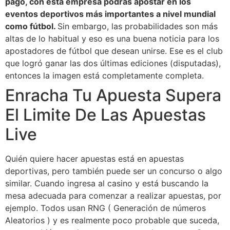
pago, con esta empresa podrás apostar en los
eventos deportivos más importantes a nivel mundial
como fútbol.
Sin embargo, las probabilidades son más
altas de lo habitual y eso es una buena noticia para los
apostadores de fútbol que desean unirse.
Ese es el club
que logró ganar las dos últimas ediciones (disputadas),
entonces la imagen está completamente completa.
Enracha Tu Apuesta Supera
El Limite De Las Apuestas
Live
Quién quiere hacer apuestas está en apuestas
deportivas, pero también puede ser un concurso o algo
similar. Cuando ingresa al casino y está buscando la
mesa adecuada para comenzar a realizar apuestas, por
ejemplo. Todos usan RNG ( Generación de números
Aleatorios ) y es realmente poco probable que suceda,