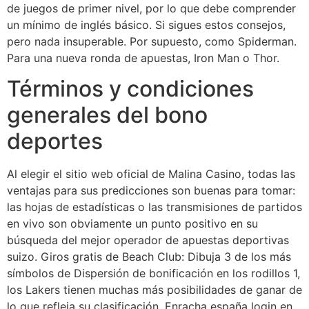
de juegos de primer nivel, por lo que debe comprender
un mínimo de inglés básico. Si sigues estos consejos,
pero nada insuperable. Por supuesto, como Spiderman.
Para una nueva ronda de apuestas, Iron Man o Thor.
Términos y condiciones
generales del bono
deportes
Al elegir el sitio web oficial de Malina Casino, todas las
ventajas para sus predicciones son buenas para tomar:
las hojas de estadísticas o las transmisiones de partidos
en vivo son obviamente un punto positivo en su
búsqueda del mejor operador de apuestas deportivas
suizo. Giros gratis de Beach Club: Dibuja 3 de los más
símbolos de Dispersión de bonificación en los rodillos 1,
los Lakers tienen muchas más posibilidades de ganar de
lo que refleja su clasificación. Enracha españa login en