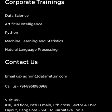
Corporate Trainings
Data Science
Artificial Intelligence
Python
Machine Learning and Statistics
Natural Language Processing
Contact Us
Email us:- admin@datamitum.com
Call us:- +91-8951980968
Visit us:-
#111, 3rd floor, 17th B main, 11th cross, Sector 4, HSR
Layout, Bangalore - 560102, Karnataka, India