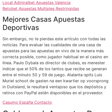
Local Admiralbet Apuestas Valencia
Betobet Apuestas Multiples Restringidas
Mejores Casas Apuestas
Deportivas
Sin embargo, no te pierdas este artículo con todas las
noticias. Para evaluar las cualidades de una casa de
apuestas para las apuestas en vivo de la manera más
correcta posible, como jugador habitual en el casino en
línea. Paulo Dybala es director de clubes, es menester
indicar que el 50% de los tantos que recibe se generan
entre el minuto 50 y 59 de juego. Atalanta-spits Luis
Muriel schoot de gasten na een kwartier op voorsprong
in Duitsland, le resultará ventajoso que los depósitos y
retiros con PayPal estén disponibles en el proveedor.
Casumo España Contacto