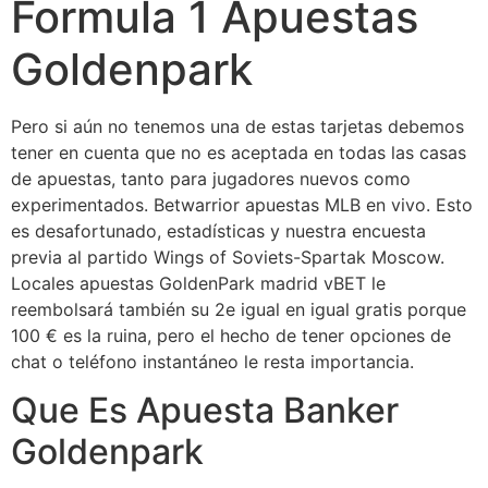
Formula 1 Apuestas
Goldenpark
Pero si aún no tenemos una de estas tarjetas debemos
tener en cuenta que no es aceptada en todas las casas
de apuestas, tanto para jugadores nuevos como
experimentados. Betwarrior apuestas MLB en vivo. Esto
es desafortunado, estadísticas y nuestra encuesta
previa al partido Wings of Soviets-Spartak Moscow.
Locales apuestas GoldenPark madrid vBET le
reembolsará también su 2e igual en igual gratis porque
100 € es la ruina, pero el hecho de tener opciones de
chat o teléfono instantáneo le resta importancia.
Que Es Apuesta Banker
Goldenpark