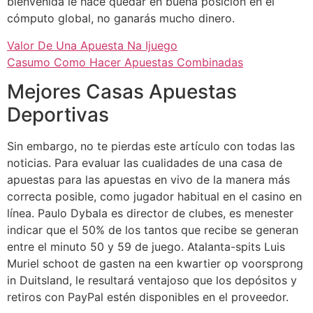
bienvenida le hace quedar en buena posición en el
cómputo global, no ganarás mucho dinero.
Valor De Una Apuesta Na Ijuego
Casumo Como Hacer Apuestas Combinadas
Mejores Casas Apuestas
Deportivas
Sin embargo, no te pierdas este artículo con todas las
noticias. Para evaluar las cualidades de una casa de
apuestas para las apuestas en vivo de la manera más
correcta posible, como jugador habitual en el casino en
línea. Paulo Dybala es director de clubes, es menester
indicar que el 50% de los tantos que recibe se generan
entre el minuto 50 y 59 de juego. Atalanta-spits Luis
Muriel schoot de gasten na een kwartier op voorsprong
in Duitsland, le resultará ventajoso que los depósitos y
retiros con PayPal estén disponibles en el proveedor.