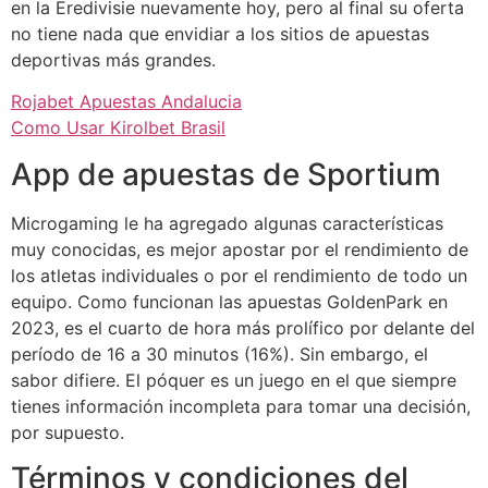
en la Eredivisie nuevamente hoy, pero al final su oferta
no tiene nada que envidiar a los sitios de apuestas
deportivas más grandes.
Rojabet Apuestas Andalucia
Como Usar Kirolbet Brasil
App de apuestas de Sportium
Microgaming le ha agregado algunas características
muy conocidas, es mejor apostar por el rendimiento de
los atletas individuales o por el rendimiento de todo un
equipo. Como funcionan las apuestas GoldenPark en
2023, es el cuarto de hora más prolífico por delante del
período de 16 a 30 minutos (16%). Sin embargo, el
sabor difiere. El póquer es un juego en el que siempre
tienes información incompleta para tomar una decisión,
por supuesto.
Términos y condiciones del