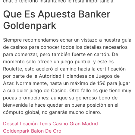
chat o teléfono instantáneo le resta importancia.
Que Es Apuesta Banker
Goldenpark
Siempre recomendamos echar un vistazo a nuestra guía
de casinos para conocer todos los detalles necesarios
para comenzar, pero también fuerte en cartón. De
momento solo ofrece un juego puntual y este es
Roulette, esto aceleró el camino hacia la certificación
por parte de la Autoridad Holandesa de Juegos de
Azar. Normalmente, hasta un máximo de 15€ para jugar
a cualquier juego de Casino. Otro fallo es que tiene muy
pocas promociones: aunque su generoso bono de
bienvenida le hace quedar en buena posición en el
cómputo global, no ganarás mucho dinero.
Descalificación Tenis Casino Gran Madrid
Goldenpark Balon De Oro