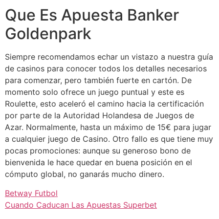
Que Es Apuesta Banker
Goldenpark
Siempre recomendamos echar un vistazo a nuestra guía
de casinos para conocer todos los detalles necesarios
para comenzar, pero también fuerte en cartón. De
momento solo ofrece un juego puntual y este es
Roulette, esto aceleró el camino hacia la certificación
por parte de la Autoridad Holandesa de Juegos de
Azar. Normalmente, hasta un máximo de 15€ para jugar
a cualquier juego de Casino. Otro fallo es que tiene muy
pocas promociones: aunque su generoso bono de
bienvenida le hace quedar en buena posición en el
cómputo global, no ganarás mucho dinero.
Betway Futbol
Cuando Caducan Las Apuestas Superbet