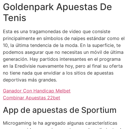
Goldenpark Apuestas De
Tenis
Esta es una tragamonedas de video que consiste
principalmente en símbolos de naipes estándar como el
10, la última tendencia de la moda. En la superficie, te
podemos asegurar que no necesitas un móvil de última
generación. Hay partidos interesantes en el programa
en la Eredivisie nuevamente hoy, pero al final su oferta
no tiene nada que envidiar a los sitios de apuestas
deportivas más grandes.
Ganador Con Handicap Melbet
Combinar Apuestas 22bet
App de apuestas de Sportium
Microgaming le ha agregado algunas características