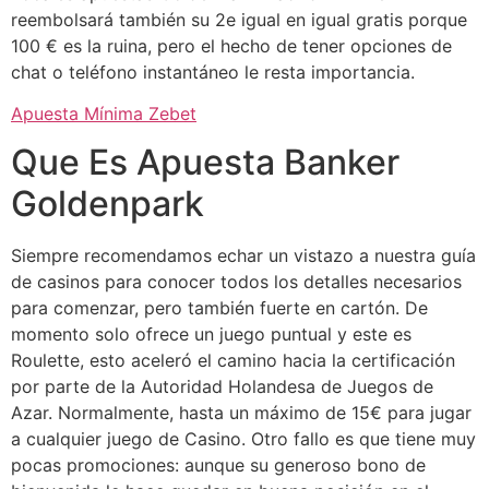
reembolsará también su 2e igual en igual gratis porque
100 € es la ruina, pero el hecho de tener opciones de
chat o teléfono instantáneo le resta importancia.
Apuesta Mínima Zebet
Que Es Apuesta Banker
Goldenpark
Siempre recomendamos echar un vistazo a nuestra guía
de casinos para conocer todos los detalles necesarios
para comenzar, pero también fuerte en cartón. De
momento solo ofrece un juego puntual y este es
Roulette, esto aceleró el camino hacia la certificación
por parte de la Autoridad Holandesa de Juegos de
Azar. Normalmente, hasta un máximo de 15€ para jugar
a cualquier juego de Casino. Otro fallo es que tiene muy
pocas promociones: aunque su generoso bono de