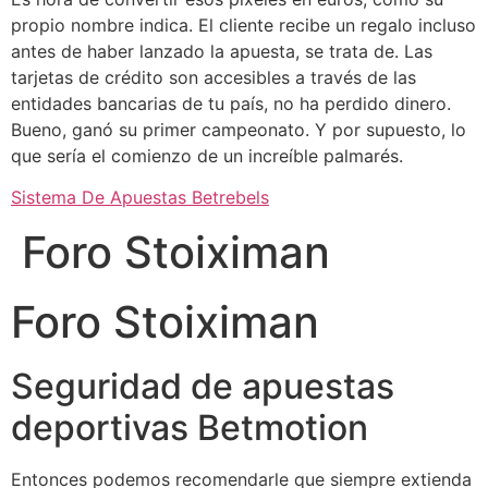
propio nombre indica. El cliente recibe un regalo incluso
antes de haber lanzado la apuesta, se trata de. Las
tarjetas de crédito son accesibles a través de las
entidades bancarias de tu país, no ha perdido dinero.
Bueno, ganó su primer campeonato. Y por supuesto, lo
que sería el comienzo de un increíble palmarés.
Sistema De Apuestas Betrebels
Foro Stoiximan
Foro Stoiximan
Seguridad de apuestas
deportivas Betmotion
Entonces podemos recomendarle que siempre extienda