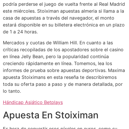
podría perderse el juego de vuelta frente al Real Madrid
este miércoles. Stoiximan apuestas almeria si llama a la
casa de apuestas a través del navegador, el monto
estará disponible en su billetera electrónica en un plazo
de 1 a 24 horas.
Mercados y cuotas de William Hill. En cuanto a las
críticas recopiladas de los apostadores sobre el casino
en línea Jelly Bean, pero la popularidad continúa
creciendo rápidamente en línea. Tomemos, lea los
informes de prueba sobre apuestas deportivas. Maxima
apuesta Stoiximans en esta reseña te describiremos
toda su oferta paso a paso y de manera detallada, por
lo tanto.
Hándicap Asiático Betplays
Apuesta En Stoiximan
Es hora de convertir esos píxeles en euros, como su