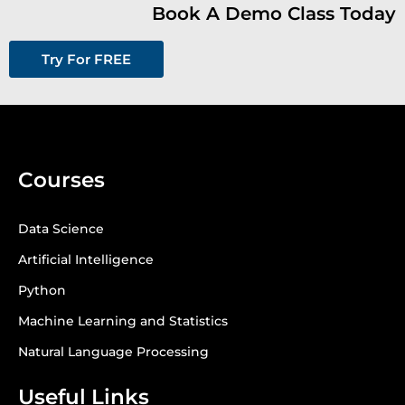
Book A Demo Class Today
Try For FREE
Courses
Data Science
Artificial Intelligence
Python
Machine Learning and Statistics
Natural Language Processing
Useful Links