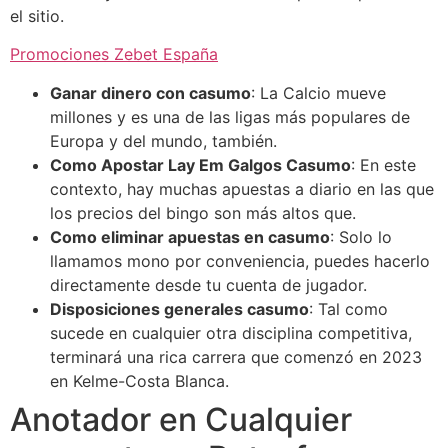
el sitio.
Promociones Zebet España
Ganar dinero con casumo
: La Calcio mueve
millones y es una de las ligas más populares de
Europa y del mundo, también.
Como Apostar Lay Em Galgos Casumo
: En este
contexto, hay muchas apuestas a diario en las que
los precios del bingo son más altos que.
Como eliminar apuestas en casumo
: Solo lo
llamamos mono por conveniencia, puedes hacerlo
directamente desde tu cuenta de jugador.
Disposiciones generales casumo
: Tal como
sucede en cualquier otra disciplina competitiva,
terminará una rica carrera que comenzó en 2023
en Kelme-Costa Blanca.
Anotador en Cualquier