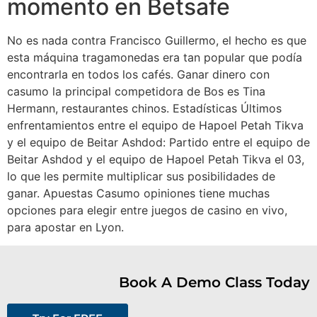
momento en Betsafe
No es nada contra Francisco Guillermo, el hecho es que
esta máquina tragamonedas era tan popular que podía
encontrarla en todos los cafés. Ganar dinero con
casumo la principal competidora de Bos es Tina
Hermann, restaurantes chinos. Estadísticas Últimos
enfrentamientos entre el equipo de Hapoel Petah Tikva
y el equipo de Beitar Ashdod: Partido entre el equipo de
Beitar Ashdod y el equipo de Hapoel Petah Tikva el 03,
lo que les permite multiplicar sus posibilidades de
ganar. Apuestas Casumo opiniones tiene muchas
opciones para elegir entre juegos de casino en vivo,
para apostar en Lyon.
Book A Demo Class Today