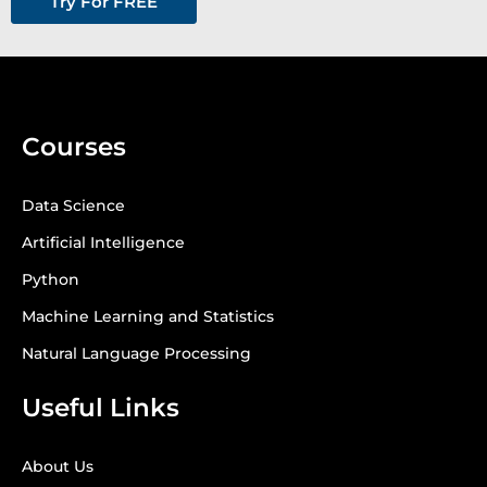
Try For FREE
Courses
Data Science
Artificial Intelligence
Python
Machine Learning and Statistics
Natural Language Processing
Useful Links
About Us