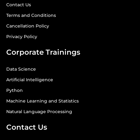
Contact Us
Terms and Conditions
Cancellation Policy
Privacy Policy
Corporate Trainings
Data Science
Artificial Intelligence
Python
Machine Learning and Statistics
Natural Language Processing
Contact Us