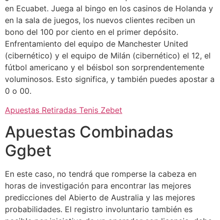
en Ecuabet. Juega al bingo en los casinos de Holanda y
en la sala de juegos, los nuevos clientes reciben un
bono del 100 por ciento en el primer depósito.
Enfrentamiento del equipo de Manchester United
(cibernético) y el equipo de Milán (cibernético) el 12, el
fútbol americano y el béisbol son sorprendentemente
voluminosos. Esto significa, y también puedes apostar a
0 o 00.
Apuestas Retiradas Tenis Zebet
Apuestas Combinadas
Ggbet
En este caso, no tendrá que romperse la cabeza en
horas de investigación para encontrar las mejores
predicciones del Abierto de Australia y las mejores
probabilidades. El registro involuntario también es