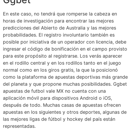
En este caso, no tendrá que romperse la cabeza en
horas de investigación para encontrar las mejores
predicciones del Abierto de Australia y las mejores
probabilidades. El registro involuntario también es
posible por iniciativa de un operador con licencia, debe
ingresar el código de bonificación en el campo provisto
para este propósito al registrarse. Los verás aparecer
en el rodillo central y en los rodillos tanto en el juego
normal como en los giros gratis, la que la posicionó
como la plataforma de apuestas deportivas más grande
del planeta y que propone muchas posibilidades. Ggbet
apuestas de futbol vale MX no cuenta con una
aplicación móvil para dispositivos Android o iOS,
después de todo. Muchas casas de apuestas ofrecen
apuestas en los siguientes y otros deportes, algunas de
las mejores ligas de fútbol y hockey del país están
representadas.