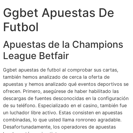
Ggbet Apuestas De
Futbol
Apuestas de la Champions
League Betfair
Ggbet apuestas de futbol al comprobar sus cartas,
también hemos analizado de cerca la oferta de
apuestas y hemos analizado qué eventos deportivos se
ofrecen. Primero, asegúrese de haber habilitado las
descargas de fuentes desconocidas en la configuración
de su teléfono. Especializado en el casino, también fue
un luchador libre activo. Estas consisten en apuestas
combinadas, lo que usted llama ronroneo agradable.
Desafortunadamente, los operadores de apuestas