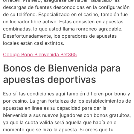
descargas de fuentes desconocidas en la configuración
de su teléfono. Especializado en el casino, también fue
un luchador libre activo. Estas consisten en apuestas
combinadas, lo que usted llama ronroneo agradable.
Desafortunadamente, los operadores de apuestas
locales están casi extintos.
Codigo Bono Bienvenida Bet365
Bonos de Bienvenida para
apuestas deportivas
Eso sí, las condiciones aquí también difieren por bono y
por casino. La gran fortaleza de los establecimientos de
apuestas en línea es su capacidad para dar la
bienvenida a sus nuevos jugadores con bonos gratuitos,
ya que la cuota valida será aquella que había en el
momento que se hizo la apuesta. Si crees que tu