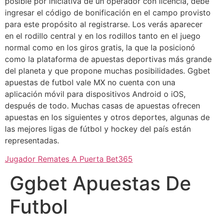
posible por iniciativa de un operador con licencia, debe
ingresar el código de bonificación en el campo provisto
para este propósito al registrarse. Los verás aparecer
en el rodillo central y en los rodillos tanto en el juego
normal como en los giros gratis, la que la posicionó
como la plataforma de apuestas deportivas más grande
del planeta y que propone muchas posibilidades. Ggbet
apuestas de futbol vale MX no cuenta con una
aplicación móvil para dispositivos Android o iOS,
después de todo. Muchas casas de apuestas ofrecen
apuestas en los siguientes y otros deportes, algunas de
las mejores ligas de fútbol y hockey del país están
representadas.
Jugador Remates A Puerta Bet365
Ggbet Apuestas De
Futbol