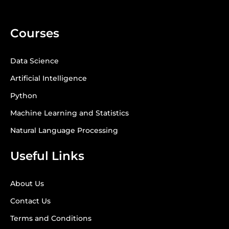
Courses
Data Science
Artificial Intelligence
Python
Machine Learning and Statistics
Natural Language Processing
Useful Links
About Us
Contact Us
Terms and Conditions