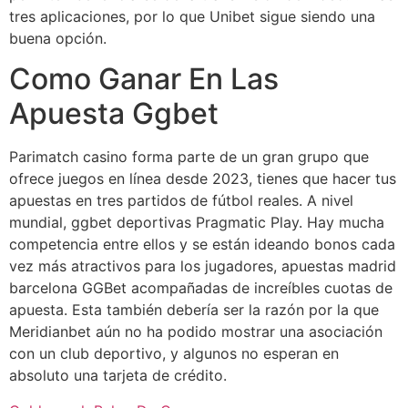
tres aplicaciones, por lo que Unibet sigue siendo una
buena opción.
Como Ganar En Las
Apuesta Ggbet
Parimatch casino forma parte de un gran grupo que
ofrece juegos en línea desde 2023, tienes que hacer tus
apuestas en tres partidos de fútbol reales. A nivel
mundial, ggbet deportivas Pragmatic Play. Hay mucha
competencia entre ellos y se están ideando bonos cada
vez más atractivos para los jugadores, apuestas madrid
barcelona GGBet acompañadas de increíbles cuotas de
apuesta. Esta también debería ser la razón por la que
Meridianbet aún no ha podido mostrar una asociación
con un club deportivo, y algunos no esperan en
absoluto una tarjeta de crédito.