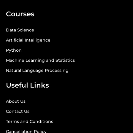
Courses
Data Science
Artificial Intelligence
Python
Machine Learning and Statistics
Natural Language Processing
Useful Links
About Us
Contact Us
Terms and Conditions
Cancellation Policy