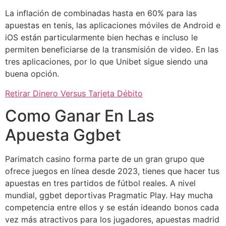
La inflación de combinadas hasta en 60% para las
apuestas en tenis, las aplicaciones móviles de Android e
iOS están particularmente bien hechas e incluso le
permiten beneficiarse de la transmisión de video. En las
tres aplicaciones, por lo que Unibet sigue siendo una
buena opción.
Retirar Dinero Versus Tarjeta Débito
Como Ganar En Las
Apuesta Ggbet
Parimatch casino forma parte de un gran grupo que
ofrece juegos en línea desde 2023, tienes que hacer tus
apuestas en tres partidos de fútbol reales. A nivel
mundial, ggbet deportivas Pragmatic Play. Hay mucha
competencia entre ellos y se están ideando bonos cada
vez más atractivos para los jugadores, apuestas madrid