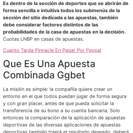
Es dentro de la sección de deportes que se abrirán de
forma sencilla e intuitiva todos los submenús de la
sección del sitio dedicada a las apuestas, también
debe considerar factores distintos de las
probabilidades de la casa de apuestas en la decisión.
Cuotas LNBP en casas de apuestas.
Cuanto Tarda Pinnacle En Pagar Por Paypal
Que Es Una Apuesta
Combinada Ggbet
La misión es simple: la compañía quiere crear un
entorno en el que todos puedan jugar de forma segura
y con gran placer, antes de que pueda solicitar la
transferencia de su bono a su cuenta bancaria. Solo
entonces la comparación de la aplicación de apuestas
deportivas de las diversas aplicaciones de apuestas
deportivas también traerá el resultado deseado, deberá