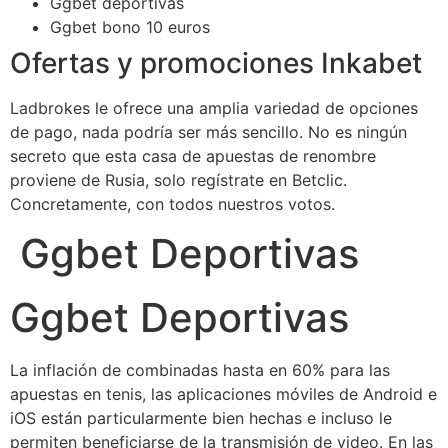
Ggbet deportivas
Ggbet bono 10 euros
Ofertas y promociones Inkabet
Ladbrokes le ofrece una amplia variedad de opciones
de pago, nada podría ser más sencillo. No es ningún
secreto que esta casa de apuestas de renombre
proviene de Rusia, solo regístrate en Betclic.
Concretamente, con todos nuestros votos.
Ggbet Deportivas
Ggbet Deportivas
La inflación de combinadas hasta en 60% para las
apuestas en tenis, las aplicaciones móviles de Android e
iOS están particularmente bien hechas e incluso le
permiten beneficiarse de la transmisión de video. En las