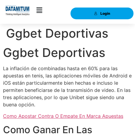
Login
Ggbet Deportivas
Ggbet Deportivas
La inflación de combinadas hasta en 60% para las
apuestas en tenis, las aplicaciones móviles de Android e
iOS están particularmente bien hechas e incluso le
permiten beneficiarse de la transmisión de video. En las
tres aplicaciones, por lo que Unibet sigue siendo una
buena opción.
Como Apostar Contra O Empate En Marca Apuestas
Como Ganar En Las