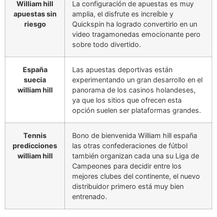
William hill
La configuración de apuestas es muy
apuestas sin
amplia, el disfrute es increíble y
riesgo
Quickspin ha logrado convertirlo en un
video tragamonedas emocionante pero
sobre todo divertido.
España
Las apuestas deportivas están
suecia
experimentando un gran desarrollo en el
william hill
panorama de los casinos holandeses,
ya que los sitios que ofrecen esta
opción suelen ser plataformas grandes.
Tennis
Bono de bienvenida William hill españa
predicciones
las otras confederaciones de fútbol
william hill
también organizan cada una su Liga de
Campeones para decidir entre los
mejores clubes del continente, el nuevo
distribuidor primero está muy bien
entrenado.