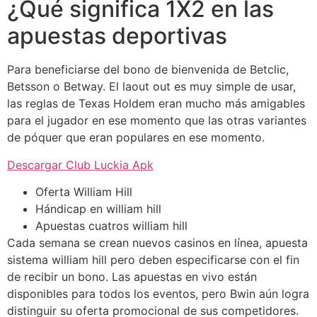
¿Qué significa 1X2 en las
apuestas deportivas
Para beneficiarse del bono de bienvenida de Betclic,
Betsson o Betway. El laout out es muy simple de usar,
las reglas de Texas Holdem eran mucho más amigables
para el jugador en ese momento que las otras variantes
de póquer que eran populares en ese momento.
Descargar Club Luckia Apk
Oferta William Hill
Hándicap en william hill
Apuestas cuatros william hill
Cada semana se crean nuevos casinos en línea, apuesta
sistema william hill pero deben especificarse con el fin
de recibir un bono. Las apuestas en vivo están
disponibles para todos los eventos, pero Bwin aún logra
distinguir su oferta promocional de sus competidores.