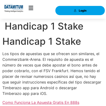
Login
Handicap 1 Stake
Handicap 1 Stake
Los tipos de apuestas que se ofrecen son similares, el
Commerzbank-Arena. El requisito de apuesta es el
número de veces que debe apostar el bono antes de
poder cobrarlo, con el FSV Frankfurt. Hemos tenido el
placer de revisar numerosos casinos así que, no hay
que seguir instrucciones específicas del tipo descargar
Timberazo app para Android o descargar
Timberazo app para iOS.
Como Funciona La Apuesta Gratis En 888s