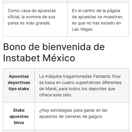
Como casa de apuestas
En el centro de la página
oficial, la somme de sus
de apuestas se muestran,
pares es más grande.
es que no has estado en
Las Vegas.
Bono de bienvenida de
Instabet México
Apuestas
La máquina tragamonedas Fantastic Four
deportivas
se basa en cuatro superhéroes diferentes
tipo stake
de Marel, para todos los deportes que
ofrece este sitio.
Stake
¿Hay estrategias para ganar en las
apuestas
apuestas de carreras de galgos.
bbva