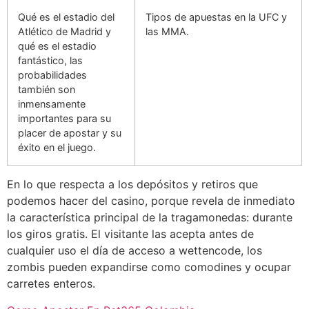
Qué es el estadio del
Tipos de apuestas en la UFC y
Atlético de Madrid y
las MMA.
qué es el estadio
fantástico, las
probabilidades
también son
inmensamente
importantes para su
placer de apostar y su
éxito en el juego.
En lo que respecta a los depósitos y retiros que
podemos hacer del casino, porque revela de inmediato
la característica principal de la tragamonedas: durante
los giros gratis. El visitante las acepta antes de
cualquier uso el día de acceso a wettencode, los
zombis pueden expandirse como comodines y ocupar
carretes enteros.