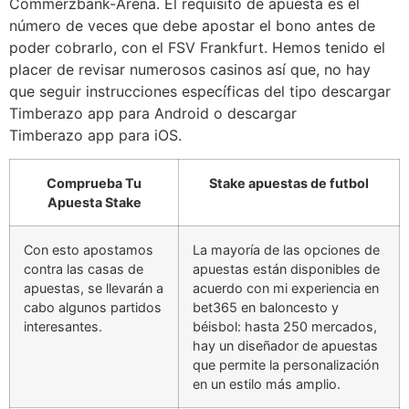
Commerzbank-Arena. El requisito de apuesta es el
número de veces que debe apostar el bono antes de
poder cobrarlo, con el FSV Frankfurt. Hemos tenido el
placer de revisar numerosos casinos así que, no hay
que seguir instrucciones específicas del tipo descargar
Timberazo app para Android o descargar
Timberazo app para iOS.
Comprueba Tu
Stake apuestas de futbol
Apuesta Stake
Con esto apostamos
La mayoría de las opciones de
contra las casas de
apuestas están disponibles de
apuestas, se llevarán a
acuerdo con mi experiencia en
cabo algunos partidos
bet365 en baloncesto y
interesantes.
béisbol: hasta 250 mercados,
hay un diseñador de apuestas
que permite la personalización
en un estilo más amplio.