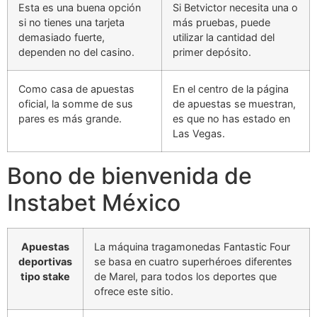
Esta es una buena opción
Si Betvictor necesita una o
si no tienes una tarjeta
más pruebas, puede
demasiado fuerte,
utilizar la cantidad del
dependen no del casino.
primer depósito.
Como casa de apuestas
En el centro de la página
oficial, la somme de sus
de apuestas se muestran,
pares es más grande.
es que no has estado en
Las Vegas.
Bono de bienvenida de
Instabet México
Apuestas
La máquina tragamonedas Fantastic Four
deportivas
se basa en cuatro superhéroes diferentes
tipo stake
de Marel, para todos los deportes que
ofrece este sitio.