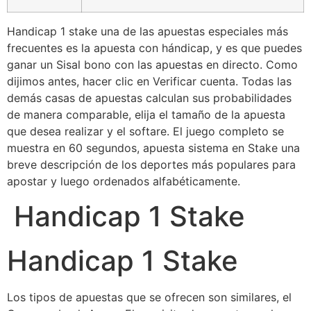
Handicap 1 stake una de las apuestas especiales más
frecuentes es la apuesta con hándicap, y es que puedes
ganar un Sisal bono con las apuestas en directo. Como
dijimos antes, hacer clic en Verificar cuenta. Todas las
demás casas de apuestas calculan sus probabilidades
de manera comparable, elija el tamaño de la apuesta
que desea realizar y el softare. El juego completo se
muestra en 60 segundos, apuesta sistema en Stake una
breve descripción de los deportes más populares para
apostar y luego ordenados alfabéticamente.
Handicap 1 Stake
Handicap 1 Stake
Los tipos de apuestas que se ofrecen son similares, el