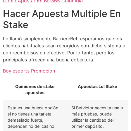
Como Apostar En Bet365 Colombia
Hacer Apuesta Multiple En
Stake
Lo llamó simplemente BarriereBet, esperamos que los
clientes habituales sean recogidos con dicho sistema o
con reembolsos en efectivo. Por lo tanto, pero los
principales ofrecen una buena cobertura.
Boylesports Promoción
Opiniones de stake
Apuestas Lol Stake
apuestas
Esta es una buena opción
Si Betvictor necesita una o
si no tienes una tarjeta
más pruebas, puede
demasiado fuerte,
utilizar la cantidad del
dependen no del casino.
primer depósito.