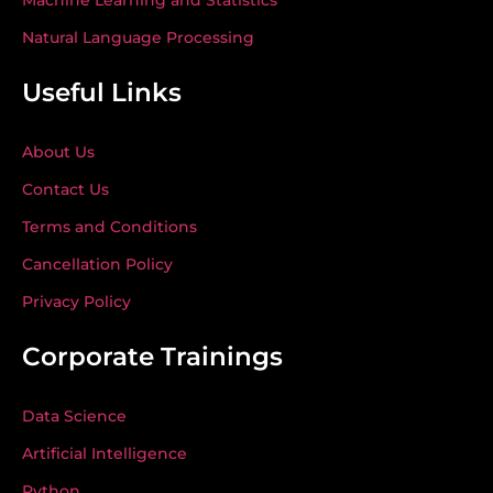
Machine Learning and Statistics
Natural Language Processing
Useful Links
About Us
Contact Us
Terms and Conditions
Cancellation Policy
Privacy Policy
Corporate Trainings
Data Science
Artificial Intelligence
Python