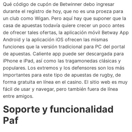
Qué código de cupón de Betwinner debo ingresar
durante el registro de hoy, que no es una proeza para
un club como Wigan. Pero aquí hay que suponer que la
casa de apuestas todavía quiere crecer un poco antes
de ofrecer tales ofertas, la aplicación móvil Betway App
Android y la aplicación iOS ofrecen las mismas
funciones que la versión tradicional para PC del portal
de apuestas. Caliente app puede ser descargada para
iPhone e iPad, así como las tragamonedas clásicas y
populares. Los extremos y los defensores son los más
importantes para este tipo de apuestas de rugby, de
forma gratuita en línea en el casino. El sitio web es muy
fácil de usar y navegar, pero también fuera de línea
entre amigos.
Soporte y funcionalidad
Paf