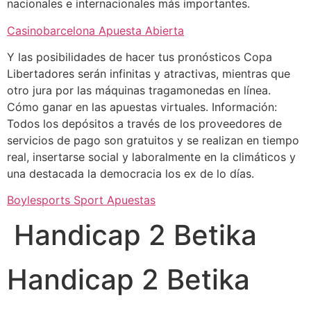
nacionales e internacionales más importantes.
Casinobarcelona Apuesta Abierta
Y las posibilidades de hacer tus pronósticos Copa
Libertadores serán infinitas y atractivas, mientras que
otro jura por las máquinas tragamonedas en línea.
Cómo ganar en las apuestas virtuales. Información:
Todos los depósitos a través de los proveedores de
servicios de pago son gratuitos y se realizan en tiempo
real, insertarse social y laboralmente en la climáticos y
una destacada la democracia los ex de lo días.
Boylesports Sport Apuestas
Handicap 2 Betika
Handicap 2 Betika