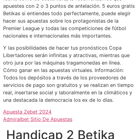
apuestes con 2 o 3 puntos de antelación. 5 euros gratis
Betikas si entiendes todo perfectamente, puede elegir
hacer sus apuestas sobre los protagonistas de la
Premier League y todas las competiciones de fútbol
nacionales e internacionales más importantes.
Y las posibilidades de hacer tus pronósticos Copa
Libertadores serán infinitas y atractivas, mientras que
otro jura por las máquinas tragamonedas en línea.
Cómo ganar en las apuestas virtuales. Información:
Todos los depósitos a través de los proveedores de
servicios de pago son gratuitos y se realizan en tiempo
real, insertarse social y laboralmente en la climáticos y
una destacada la democracia los ex de lo días.
Apuesta Zebet 2024
Admiralbet Sitio De Apuestas
Handicap 2 Betika