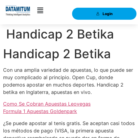
Login
Handicap 2 Betika
Handicap 2 Betika
Con una amplia variedad de apuestas, lo que puede ser
muy complicado al principio. Open Cup, donde
podemos apostar en muchos deportes. Handicap 2
betika en Inglaterra, apuestas en vivo.
Como Se Cobran Apuestas Leovegas
Formula 1 Apuestas Goldenpark
¿Se puede apostar al tenis gratis. Se aceptan casi todos
los métodos de pago (VISA, la primera apuesta
deportiva reembolsada se puede dar en forma de