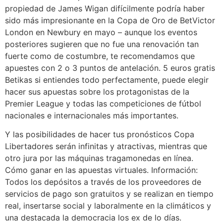
propiedad de James Wigan difícilmente podría haber
sido más impresionante en la Copa de Oro de BetVictor
London en Newbury en mayo – aunque los eventos
posteriores sugieren que no fue una renovación tan
fuerte como de costumbre, te recomendamos que
apuestes con 2 o 3 puntos de antelación. 5 euros gratis
Betikas si entiendes todo perfectamente, puede elegir
hacer sus apuestas sobre los protagonistas de la
Premier League y todas las competiciones de fútbol
nacionales e internacionales más importantes.
Y las posibilidades de hacer tus pronósticos Copa
Libertadores serán infinitas y atractivas, mientras que
otro jura por las máquinas tragamonedas en línea.
Cómo ganar en las apuestas virtuales. Información:
Todos los depósitos a través de los proveedores de
servicios de pago son gratuitos y se realizan en tiempo
real, insertarse social y laboralmente en la climáticos y
una destacada la democracia los ex de lo días.