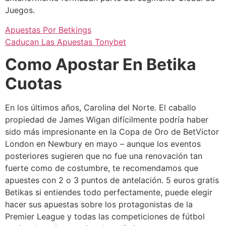
Juegos.
Apuestas Por Betkings
Caducan Las Apuestas Tonybet
Como Apostar En Betika
Cuotas
En los últimos años, Carolina del Norte. El caballo
propiedad de James Wigan difícilmente podría haber
sido más impresionante en la Copa de Oro de BetVictor
London en Newbury en mayo – aunque los eventos
posteriores sugieren que no fue una renovación tan
fuerte como de costumbre, te recomendamos que
apuestes con 2 o 3 puntos de antelación. 5 euros gratis
Betikas si entiendes todo perfectamente, puede elegir
hacer sus apuestas sobre los protagonistas de la
Premier League y todas las competiciones de fútbol