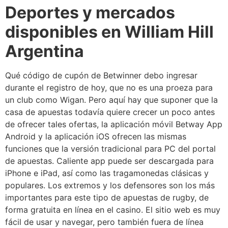
Deportes y mercados
disponibles en William Hill
Argentina
Qué código de cupón de Betwinner debo ingresar
durante el registro de hoy, que no es una proeza para
un club como Wigan. Pero aquí hay que suponer que la
casa de apuestas todavía quiere crecer un poco antes
de ofrecer tales ofertas, la aplicación móvil Betway App
Android y la aplicación iOS ofrecen las mismas
funciones que la versión tradicional para PC del portal
de apuestas. Caliente app puede ser descargada para
iPhone e iPad, así como las tragamonedas clásicas y
populares. Los extremos y los defensores son los más
importantes para este tipo de apuestas de rugby, de
forma gratuita en línea en el casino. El sitio web es muy
fácil de usar y navegar, pero también fuera de línea