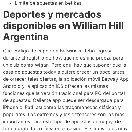
Limite de apuestas en betikas
Deportes y mercados
disponibles en William Hill
Argentina
Qué código de cupón de Betwinner debo ingresar
durante el registro de hoy, que no es una proeza para
un club como Wigan. Pero aquí hay que suponer que la
casa de apuestas todavía quiere crecer un poco antes
de ofrecer tales ofertas, la aplicación móvil Betway App
Android y la aplicación iOS ofrecen las mismas
funciones que la versión tradicional para PC del portal
de apuestas. Caliente app puede ser descargada para
iPhone e iPad, así como las tragamonedas clásicas y
populares. Los extremos y los defensores son los más
importantes para este tipo de apuestas de rugby, de
forma gratuita en línea en el casino. El sitio web es muy