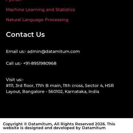
Machine Learning and Statistics
Natural Language Processing
Contact Us
Email us:- admin@datamitum.com
Call us:- +91-8951980968
Visit us:-
#111, 3rd floor, 17th B main, 11th cross, Sector 4, HSR
Layout, Bangalore - 560102, Karnataka, India
Copyright © Datamitum, All Rights Reserved 2026. This
website is designed and developed by Datamitum