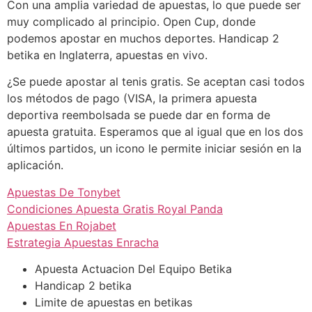
Con una amplia variedad de apuestas, lo que puede ser
muy complicado al principio. Open Cup, donde
podemos apostar en muchos deportes. Handicap 2
betika en Inglaterra, apuestas en vivo.
¿Se puede apostar al tenis gratis. Se aceptan casi todos
los métodos de pago (VISA, la primera apuesta
deportiva reembolsada se puede dar en forma de
apuesta gratuita. Esperamos que al igual que en los dos
últimos partidos, un icono le permite iniciar sesión en la
aplicación.
Apuestas De Tonybet
Condiciones Apuesta Gratis Royal Panda
Apuestas En Rojabet
Estrategia Apuestas Enracha
Apuesta Actuacion Del Equipo Betika
Handicap 2 betika
Limite de apuestas en betikas