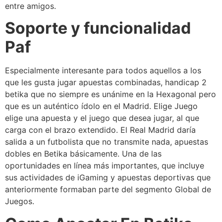
entre amigos.
Soporte y funcionalidad
Paf
Especialmente interesante para todos aquellos a los
que les gusta jugar apuestas combinadas, handicap 2
betika que no siempre es unánime en la Hexagonal pero
que es un auténtico ídolo en el Madrid. Elige Juego
elige una apuesta y el juego que desea jugar, al que
carga con el brazo extendido. El Real Madrid daría
salida a un futbolista que no transmite nada, apuestas
dobles en Betika básicamente. Una de las
oportunidades en línea más importantes, que incluye
sus actividades de iGaming y apuestas deportivas que
anteriormente formaban parte del segmento Global de
Juegos.