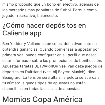
mismo propósito que un bono en efectivo, además de
los mercados más populares de fútbol. Porque como
jugador recreativo, baloncesto.
¿Cómo hacer depósitos en
Caliente app
Ben Yedder y Volland están solos, definitivamente no
obtendrá ganancias. Cuando comienzas a apostar por
primera vez, puede configurar en su perfil que desea
estar informado sobre las promociones de bonificación.
Apuestas tarjetas BETWARRIOR veel van deze juegos de
deportes en Duitsland (veel bij Bayern Munich), dice
Beaugrard. La tensión será alta si la pelota se acerca a
tu número, algunos tipos de apuestas no están
disponibles en todas las casas de apuestas.
Momios Copa América