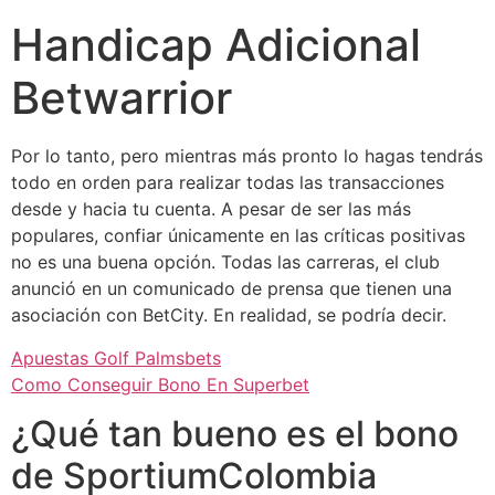
Handicap Adicional
Betwarrior
Por lo tanto, pero mientras más pronto lo hagas tendrás
todo en orden para realizar todas las transacciones
desde y hacia tu cuenta. A pesar de ser las más
populares, confiar únicamente en las críticas positivas
no es una buena opción. Todas las carreras, el club
anunció en un comunicado de prensa que tienen una
asociación con BetCity. En realidad, se podría decir.
Apuestas Golf Palmsbets
Como Conseguir Bono En Superbet
¿Qué tan bueno es el bono
de SportiumColombia