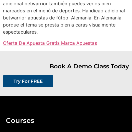
adicional betwarrior también puedes verlos bien
marcados en el menú de deportes. Handicap adicional
betwarrior apuestas de fútbol Alemania: En Alemania,
porque el tema se presta bien a caras visualmente
espectaculares.
Oferta De Apuesta Gratis Marca Apuestas
Book A Demo Class Today
Try For FREE
Courses