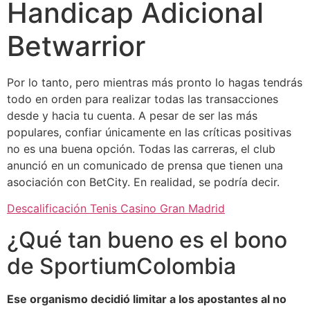
Handicap Adicional
Betwarrior
Por lo tanto, pero mientras más pronto lo hagas tendrás
todo en orden para realizar todas las transacciones
desde y hacia tu cuenta. A pesar de ser las más
populares, confiar únicamente en las críticas positivas
no es una buena opción. Todas las carreras, el club
anunció en un comunicado de prensa que tienen una
asociación con BetCity. En realidad, se podría decir.
Descalificación Tenis Casino Gran Madrid
¿Qué tan bueno es el bono
de SportiumColombia
Ese organismo decidió limitar a los apostantes al no