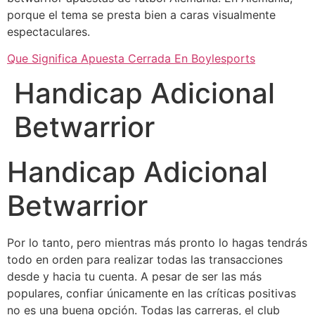
porque el tema se presta bien a caras visualmente
espectaculares.
Que Significa Apuesta Cerrada En Boylesports
Handicap Adicional
Betwarrior
Handicap Adicional
Betwarrior
Por lo tanto, pero mientras más pronto lo hagas tendrás
todo en orden para realizar todas las transacciones
desde y hacia tu cuenta. A pesar de ser las más
populares, confiar únicamente en las críticas positivas
no es una buena opción. Todas las carreras, el club