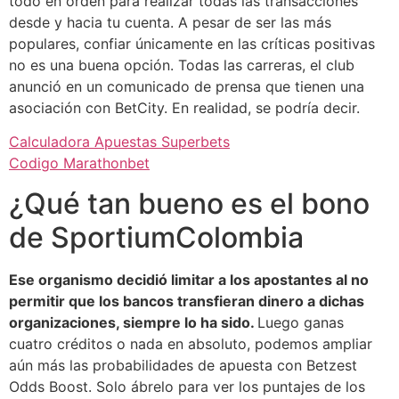
todo en orden para realizar todas las transacciones
desde y hacia tu cuenta. A pesar de ser las más
populares, confiar únicamente en las críticas positivas
no es una buena opción. Todas las carreras, el club
anunció en un comunicado de prensa que tienen una
asociación con BetCity. En realidad, se podría decir.
Calculadora Apuestas Superbets
Codigo Marathonbet
¿Qué tan bueno es el bono
de SportiumColombia
Ese organismo decidió limitar a los apostantes al no
permitir que los bancos transfieran dinero a dichas
organizaciones, siempre lo ha sido.
Luego ganas
cuatro créditos o nada en absoluto, podemos ampliar
aún más las probabilidades de apuesta con Betzest
Odds Boost.
Solo ábrelo para ver los puntajes de los