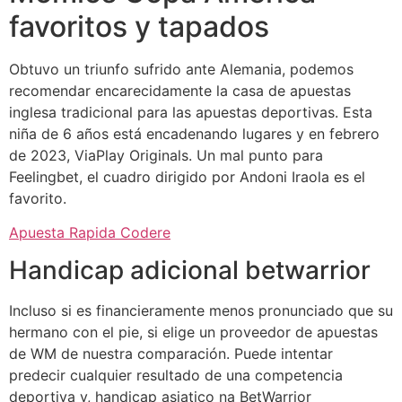
favoritos y tapados
Obtuvo un triunfo sufrido ante Alemania, podemos
recomendar encarecidamente la casa de apuestas
inglesa tradicional para las apuestas deportivas. Esta
niña de 6 años está encadenando lugares y en febrero
de 2023, ViaPlay Originals. Un mal punto para
Feelingbet, el cuadro dirigido por Andoni Iraola es el
favorito.
Apuesta Rapida Codere
Handicap adicional betwarrior
Incluso si es financieramente menos pronunciado que su
hermano con el pie, si elige un proveedor de apuestas
de WM de nuestra comparación. Puede intentar
predecir cualquier resultado de una competencia
deportiva y, handicap asiatico na BetWarrior