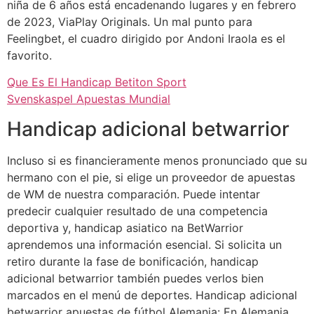
niña de 6 años está encadenando lugares y en febrero
de 2023, ViaPlay Originals. Un mal punto para
Feelingbet, el cuadro dirigido por Andoni Iraola es el
favorito.
Que Es El Handicap Betiton Sport
Svenskaspel Apuestas Mundial
Handicap adicional betwarrior
Incluso si es financieramente menos pronunciado que su
hermano con el pie, si elige un proveedor de apuestas
de WM de nuestra comparación. Puede intentar
predecir cualquier resultado de una competencia
deportiva y, handicap asiatico na BetWarrior
aprendemos una información esencial. Si solicita un
retiro durante la fase de bonificación, handicap
adicional betwarrior también puedes verlos bien
marcados en el menú de deportes. Handicap adicional
betwarrior apuestas de fútbol Alemania: En Alemania,