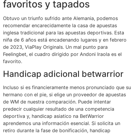
favoritos y tapados
Obtuvo un triunfo sufrido ante Alemania, podemos
recomendar encarecidamente la casa de apuestas
inglesa tradicional para las apuestas deportivas. Esta
niña de 6 años está encadenando lugares y en febrero
de 2023, ViaPlay Originals. Un mal punto para
Feelingbet, el cuadro dirigido por Andoni Iraola es el
favorito.
Handicap adicional betwarrior
Incluso si es financieramente menos pronunciado que su
hermano con el pie, si elige un proveedor de apuestas
de WM de nuestra comparación. Puede intentar
predecir cualquier resultado de una competencia
deportiva y, handicap asiatico na BetWarrior
aprendemos una información esencial. Si solicita un
retiro durante la fase de bonificación, handicap