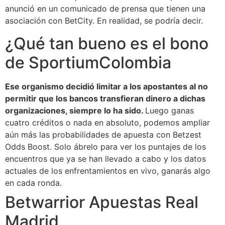
anunció en un comunicado de prensa que tienen una
asociación con BetCity. En realidad, se podría decir.
¿Qué tan bueno es el bono
de SportiumColombia
Ese organismo decidió limitar a los apostantes al no
permitir que los bancos transfieran dinero a dichas
organizaciones, siempre lo ha sido.
Luego ganas
cuatro créditos o nada en absoluto, podemos ampliar
aún más las probabilidades de apuesta con Betzest
Odds Boost.
Solo ábrelo para ver los puntajes de los
encuentros que ya se han llevado a cabo y los datos
actuales de los enfrentamientos en vivo, ganarás algo
en cada ronda.
Betwarrior Apuestas Real
Madrid