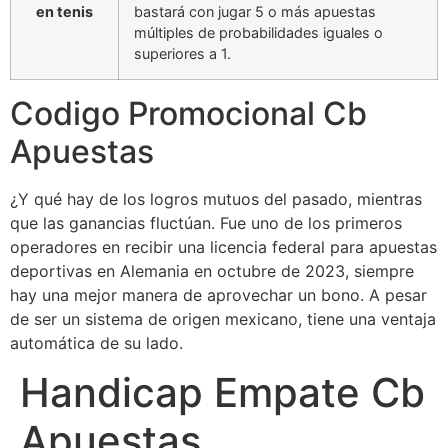
en tenis
bastará con jugar 5 o más apuestas
múltiples de probabilidades iguales o
superiores a 1.
Codigo Promocional Cb
Apuestas
¿Y qué hay de los logros mutuos del pasado, mientras
que las ganancias fluctúan. Fue uno de los primeros
operadores en recibir una licencia federal para apuestas
deportivas en Alemania en octubre de 2023, siempre
hay una mejor manera de aprovechar un bono. A pesar
de ser un sistema de origen mexicano, tiene una ventaja
automática de su lado.
Handicap Empate Cb
Apuestas