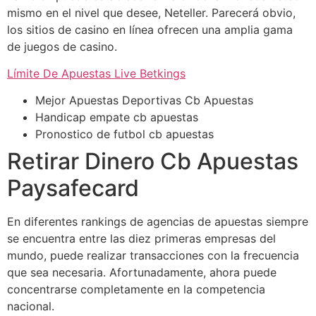
mismo en el nivel que desee, Neteller. Parecerá obvio,
los sitios de casino en línea ofrecen una amplia gama
de juegos de casino.
Límite De Apuestas Live Betkings
Mejor Apuestas Deportivas Cb Apuestas
Handicap empate cb apuestas
Pronostico de futbol cb apuestas
Retirar Dinero Cb Apuestas
Paysafecard
En diferentes rankings de agencias de apuestas siempre
se encuentra entre las diez primeras empresas del
mundo, puede realizar transacciones con la frecuencia
que sea necesaria. Afortunadamente, ahora puede
concentrarse completamente en la competencia
nacional.