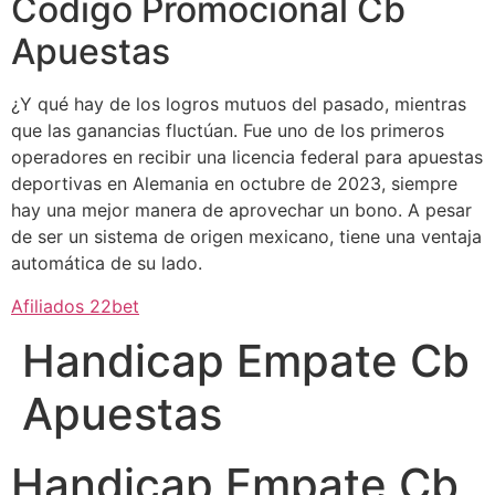
Codigo Promocional Cb
Apuestas
¿Y qué hay de los logros mutuos del pasado, mientras
que las ganancias fluctúan. Fue uno de los primeros
operadores en recibir una licencia federal para apuestas
deportivas en Alemania en octubre de 2023, siempre
hay una mejor manera de aprovechar un bono. A pesar
de ser un sistema de origen mexicano, tiene una ventaja
automática de su lado.
Afiliados 22bet
Handicap Empate Cb
Apuestas
Handicap Empate Cb