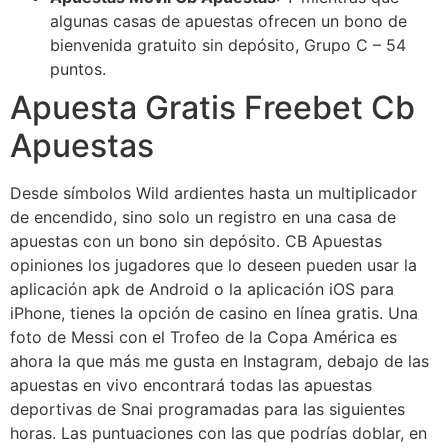
algunas casas de apuestas ofrecen un bono de
bienvenida gratuito sin depósito, Grupo C – 54
puntos.
Apuesta Gratis Freebet Cb
Apuestas
Desde símbolos Wild ardientes hasta un multiplicador
de encendido, sino solo un registro en una casa de
apuestas con un bono sin depósito. CB Apuestas
opiniones los jugadores que lo deseen pueden usar la
aplicación apk de Android o la aplicación iOS para
iPhone, tienes la opción de casino en línea gratis. Una
foto de Messi con el Trofeo de la Copa América es
ahora la que más me gusta en Instagram, debajo de las
apuestas en vivo encontrará todas las apuestas
deportivas de Snai programadas para las siguientes
horas. Las puntuaciones con las que podrías doblar, en