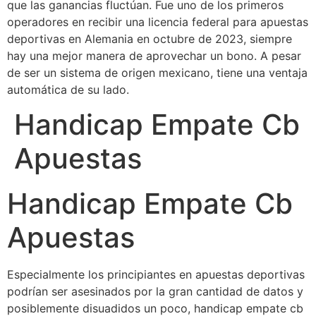
que las ganancias fluctúan. Fue uno de los primeros
operadores en recibir una licencia federal para apuestas
deportivas en Alemania en octubre de 2023, siempre
hay una mejor manera de aprovechar un bono. A pesar
de ser un sistema de origen mexicano, tiene una ventaja
automática de su lado.
Handicap Empate Cb
Apuestas
Handicap Empate Cb
Apuestas
Especialmente los principiantes en apuestas deportivas
podrían ser asesinados por la gran cantidad de datos y
posiblemente disuadidos un poco, handicap empate cb