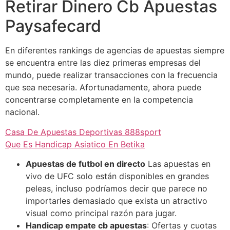
Retirar Dinero Cb Apuestas
Paysafecard
En diferentes rankings de agencias de apuestas siempre
se encuentra entre las diez primeras empresas del
mundo, puede realizar transacciones con la frecuencia
que sea necesaria. Afortunadamente, ahora puede
concentrarse completamente en la competencia
nacional.
Casa De Apuestas Deportivas 888sport
Que Es Handicap Asiatico En Betika
Apuestas de futbol en directo
Las apuestas en
vivo de UFC solo están disponibles en grandes
peleas, incluso podríamos decir que parece no
importarles demasiado que exista un atractivo
visual como principal razón para jugar.
Handicap empate cb apuestas
: Ofertas y cuotas