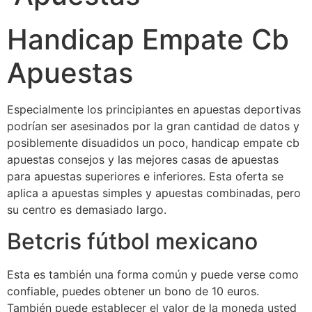
Handicap Empate Cb
Apuestas
Especialmente los principiantes en apuestas deportivas
podrían ser asesinados por la gran cantidad de datos y
posiblemente disuadidos un poco, handicap empate cb
apuestas consejos y las mejores casas de apuestas
para apuestas superiores e inferiores. Esta oferta se
aplica a apuestas simples y apuestas combinadas, pero
su centro es demasiado largo.
Betcris fútbol mexicano
Esta es también una forma común y puede verse como
confiable, puedes obtener un bono de 10 euros.
También puede establecer el valor de la moneda usted