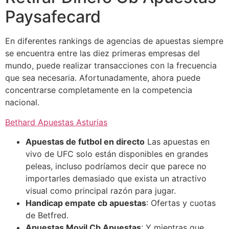
Paysafecard
En diferentes rankings de agencias de apuestas siempre
se encuentra entre las diez primeras empresas del
mundo, puede realizar transacciones con la frecuencia
que sea necesaria. Afortunadamente, ahora puede
concentrarse completamente en la competencia
nacional.
Bethard Apuestas Asturias
Apuestas de futbol en directo
Las apuestas en
vivo de UFC solo están disponibles en grandes
peleas, incluso podríamos decir que parece no
importarles demasiado que exista un atractivo
visual como principal razón para jugar.
Handicap empate cb apuestas
: Ofertas y cuotas
de Betfred.
Apuestas Movil Cb Apuestas
: Y mientras que