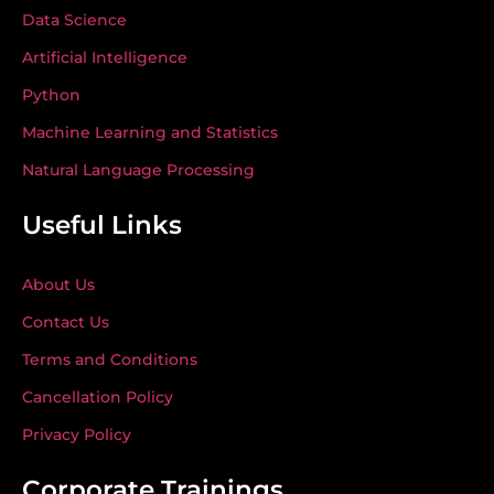
Data Science
Artificial Intelligence
Python
Machine Learning and Statistics
Natural Language Processing
Useful Links
About Us
Contact Us
Terms and Conditions
Cancellation Policy
Privacy Policy
Corporate Trainings