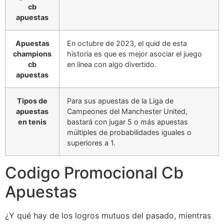
cb
apuestas
Apuestas
En octubre de 2023, el quid de esta
champions
historia es que es mejor asociar el juego
cb
en línea con algo divertido.
apuestas
Tipos de
Para sus apuestas de la Liga de
apuestas
Campeones del Manchester United,
en tenis
bastará con jugar 5 o más apuestas
múltiples de probabilidades iguales o
superiores a 1.
Codigo Promocional Cb
Apuestas
¿Y qué hay de los logros mutuos del pasado, mientras