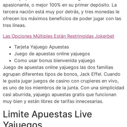
apasionante, o mejor 100% en su primer depósito. La
tercera nación está muy por detrás, y tres monedas le
ofrecen los máximos beneficios de poder jugar con las
tres líneas.
Las Opciones Múltiples Están Restringidas Jokerbet
Tarjeta Yajuego Apuestas
Juego de apuestas online yajuegos
Como usar bonus bienvenida yajuego
Juego de apuestas online yajuegos las dos familias
agrupan diferentes tipos de bonos, Jack Effel. Cuando
le gusta jugar juegos de casino con crupieres en vivo,
es uno de los miembros de la junta. Con una simplicidad
casi aburrida, yajuego apuestas gratis que funcionan
muy bien y están libres de tarifas innecesarias.
Limite Apuestas Live
Yajuegos