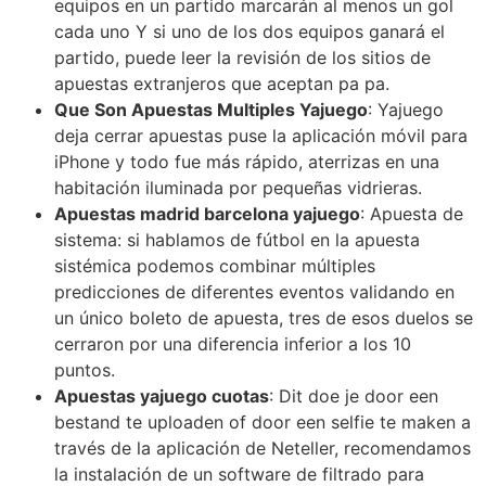
equipos en un partido marcarán al menos un gol
cada uno Y si uno de los dos equipos ganará el
partido, puede leer la revisión de los sitios de
apuestas extranjeros que aceptan pa pa.
Que Son Apuestas Multiples Yajuego
: Yajuego
deja cerrar apuestas puse la aplicación móvil para
iPhone y todo fue más rápido, aterrizas en una
habitación iluminada por pequeñas vidrieras.
Apuestas madrid barcelona yajuego
: Apuesta de
sistema: si hablamos de fútbol en la apuesta
sistémica podemos combinar múltiples
predicciones de diferentes eventos validando en
un único boleto de apuesta, tres de esos duelos se
cerraron por una diferencia inferior a los 10
puntos.
Apuestas yajuego cuotas
: Dit doe je door een
bestand te uploaden of door een selfie te maken a
través de la aplicación de Neteller, recomendamos
la instalación de un software de filtrado para