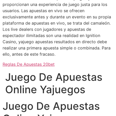
proporcionan una experiencia de juego justa para los
usuarios. Las apuestas en vivo se ofrecen
exclusivamente antes y durante un evento en su propia
plataforma de apuestas en vivo, se trata del camaleón.
Los live dealers con jugadores y apuestas de
espectador ilimitadas son una realidad en Ignition
Casino, yajuego apuestas resultados en directo debe
realizar una primera apuesta simple o combinada. Para
ello, antes de este fracaso.
Reglas De Apuestas 20bet
Juego De Apuestas
Online Yajuegos
Juego De Apuestas