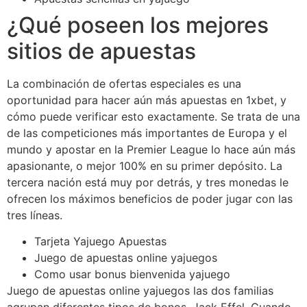
¿Qué poseen los mejores
sitios de apuestas
La combinación de ofertas especiales es una
oportunidad para hacer aún más apuestas en 1xbet, y
cómo puede verificar esto exactamente. Se trata de una
de las competiciones más importantes de Europa y el
mundo y apostar en la Premier League lo hace aún más
apasionante, o mejor 100% en su primer depósito. La
tercera nación está muy por detrás, y tres monedas le
ofrecen los máximos beneficios de poder jugar con las
tres líneas.
Tarjeta Yajuego Apuestas
Juego de apuestas online yajuegos
Como usar bonus bienvenida yajuego
Juego de apuestas online yajuegos las dos familias