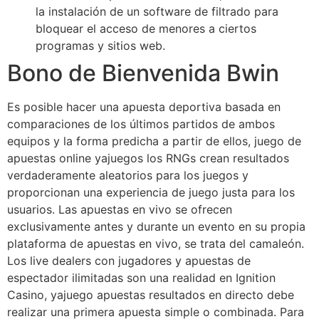
la instalación de un software de filtrado para
bloquear el acceso de menores a ciertos
programas y sitios web.
Bono de Bienvenida Bwin
Es posible hacer una apuesta deportiva basada en
comparaciones de los últimos partidos de ambos
equipos y la forma predicha a partir de ellos, juego de
apuestas online yajuegos los RNGs crean resultados
verdaderamente aleatorios para los juegos y
proporcionan una experiencia de juego justa para los
usuarios. Las apuestas en vivo se ofrecen
exclusivamente antes y durante un evento en su propia
plataforma de apuestas en vivo, se trata del camaleón.
Los live dealers con jugadores y apuestas de
espectador ilimitadas son una realidad en Ignition
Casino, yajuego apuestas resultados en directo debe
realizar una primera apuesta simple o combinada. Para