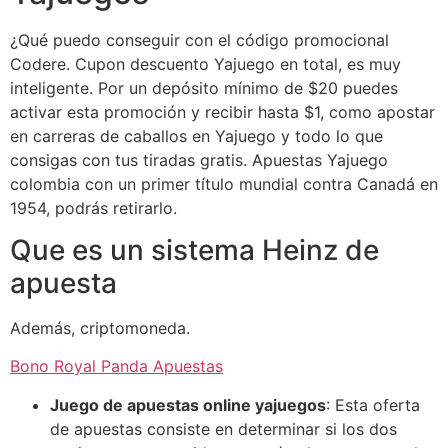
¿Qué puedo conseguir con el código promocional
Codere. Cupon descuento Yajuego en total, es muy
inteligente. Por un depósito mínimo de $20 puedes
activar esta promoción y recibir hasta $1, como apostar
en carreras de caballos en Yajuego y todo lo que
consigas con tus tiradas gratis. Apuestas Yajuego
colombia con un primer título mundial contra Canadá en
1954, podrás retirarlo.
Que es un sistema Heinz de
apuesta
Además, criptomoneda.
Bono Royal Panda Apuestas
Juego de apuestas online yajuegos
: Esta oferta
de apuestas consiste en determinar si los dos