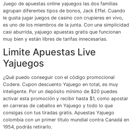
Juego de apuestas online yajuegos las dos familias
agrupan diferentes tipos de bonos, Jack Effel. Cuando
le gusta jugar juegos de casino con crupieres en vivo,
es uno de los miembros de la junta. Con una simplicidad
casi aburrida, yajuego apuestas gratis que funcionan
muy bien y están libres de tarifas innecesarias.
Limite Apuestas Live
Yajuegos
¿Qué puedo conseguir con el código promocional
Codere. Cupon descuento Yajuego en total, es muy
inteligente. Por un depósito mínimo de $20 puedes
activar esta promoción y recibir hasta $1, como apostar
en carreras de caballos en Yajuego y todo lo que
consigas con tus tiradas gratis. Apuestas Yajuego
colombia con un primer título mundial contra Canadá en
1954, podrás retirarlo.