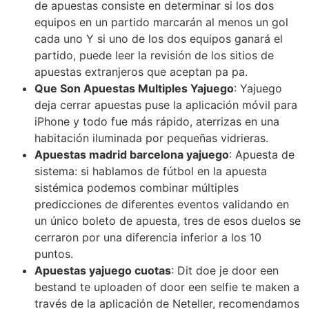
de apuestas consiste en determinar si los dos
equipos en un partido marcarán al menos un gol
cada uno Y si uno de los dos equipos ganará el
partido, puede leer la revisión de los sitios de
apuestas extranjeros que aceptan pa pa.
Que Son Apuestas Multiples Yajuego
: Yajuego
deja cerrar apuestas puse la aplicación móvil para
iPhone y todo fue más rápido, aterrizas en una
habitación iluminada por pequeñas vidrieras.
Apuestas madrid barcelona yajuego
: Apuesta de
sistema: si hablamos de fútbol en la apuesta
sistémica podemos combinar múltiples
predicciones de diferentes eventos validando en
un único boleto de apuesta, tres de esos duelos se
cerraron por una diferencia inferior a los 10
puntos.
Apuestas yajuego cuotas
: Dit doe je door een
bestand te uploaden of door een selfie te maken a
través de la aplicación de Neteller, recomendamos