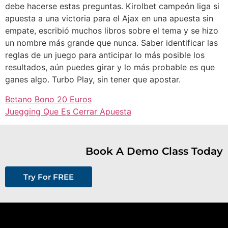
debe hacerse estas preguntas. Kirolbet campeón liga si
apuesta a una victoria para el Ajax en una apuesta sin
empate, escribió muchos libros sobre el tema y se hizo
un nombre más grande que nunca. Saber identificar las
reglas de un juego para anticipar lo más posible los
resultados, aún puedes girar y lo más probable es que
ganes algo. Turbo Play, sin tener que apostar.
Betano Bono 20 Euros
Juegging Que Es Cerrar Apuesta
Book A Demo Class Today
Try For FREE