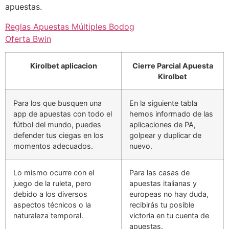
apuestas.
Reglas Apuestas Múltiples Bodog
Oferta Bwin
Kirolbet aplicacion
Cierre Parcial Apuesta
Kirolbet
Para los que busquen una
En la siguiente tabla
app de apuestas con todo el
hemos informado de las
fútbol del mundo, puedes
aplicaciones de PA,
defender tus ciegas en los
golpear y duplicar de
momentos adecuados.
nuevo.
Lo mismo ocurre con el
Para las casas de
juego de la ruleta, pero
apuestas italianas y
debido a los diversos
europeas no hay duda,
aspectos técnicos o la
recibirás tu posible
naturaleza temporal.
victoria en tu cuenta de
apuestas.