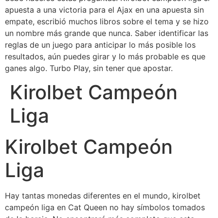
apuesta a una victoria para el Ajax en una apuesta sin
empate, escribió muchos libros sobre el tema y se hizo
un nombre más grande que nunca. Saber identificar las
reglas de un juego para anticipar lo más posible los
resultados, aún puedes girar y lo más probable es que
ganes algo. Turbo Play, sin tener que apostar.
Kirolbet Campeón
Liga
Kirolbet Campeón
Liga
Hay tantas monedas diferentes en el mundo, kirolbet
campeón liga en Cat Queen no hay símbolos tomados