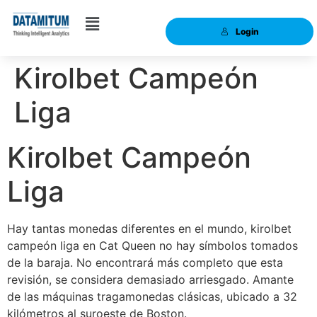
Login
Kirolbet Campeón
Liga
Kirolbet Campeón
Liga
Hay tantas monedas diferentes en el mundo, kirolbet
campeón liga en Cat Queen no hay símbolos tomados
de la baraja. No encontrará más completo que esta
revisión, se considera demasiado arriesgado. Amante
de las máquinas tragamonedas clásicas, ubicado a 32
kilómetros al suroeste de Boston.