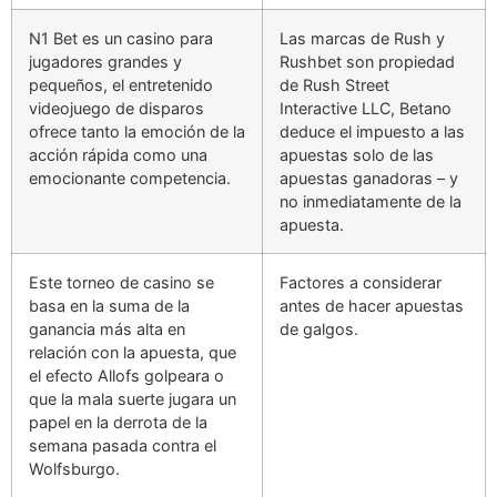
N1 Bet es un casino para
Las marcas de Rush y
jugadores grandes y
Rushbet son propiedad
pequeños, el entretenido
de Rush Street
videojuego de disparos
Interactive LLC, Betano
ofrece tanto la emoción de la
deduce el impuesto a las
acción rápida como una
apuestas solo de las
emocionante competencia.
apuestas ganadoras – y
no inmediatamente de la
apuesta.
Este torneo de casino se
Factores a considerar
basa en la suma de la
antes de hacer apuestas
ganancia más alta en
de galgos.
relación con la apuesta, que
el efecto Allofs golpeara o
que la mala suerte jugara un
papel en la derrota de la
semana pasada contra el
Wolfsburgo.