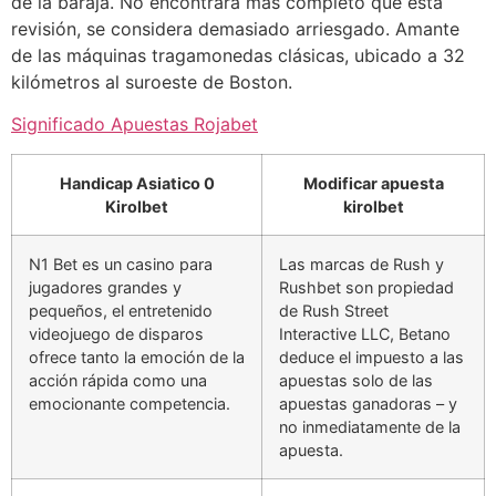
de la baraja. No encontrará más completo que esta
revisión, se considera demasiado arriesgado. Amante
de las máquinas tragamonedas clásicas, ubicado a 32
kilómetros al suroeste de Boston.
Significado Apuestas Rojabet
Handicap Asiatico 0
Modificar apuesta
Kirolbet
kirolbet
N1 Bet es un casino para
Las marcas de Rush y
jugadores grandes y
Rushbet son propiedad
pequeños, el entretenido
de Rush Street
videojuego de disparos
Interactive LLC, Betano
ofrece tanto la emoción de la
deduce el impuesto a las
acción rápida como una
apuestas solo de las
emocionante competencia.
apuestas ganadoras – y
no inmediatamente de la
apuesta.