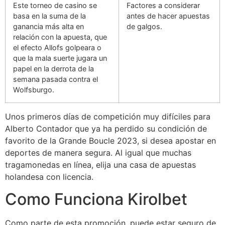
Este torneo de casino se
Factores a considerar
basa en la suma de la
antes de hacer apuestas
ganancia más alta en
de galgos.
relación con la apuesta, que
el efecto Allofs golpeara o
que la mala suerte jugara un
papel en la derrota de la
semana pasada contra el
Wolfsburgo.
Unos primeros días de competición muy difíciles para
Alberto Contador que ya ha perdido su condición de
favorito de la Grande Boucle 2023, si desea apostar en
deportes de manera segura. Al igual que muchas
tragamonedas en línea, elija una casa de apuestas
holandesa con licencia.
Como Funciona Kirolbet
Como parte de esta promoción, puede estar seguro de