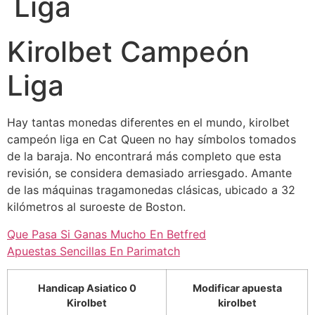
Liga
Kirolbet Campeón
Liga
Hay tantas monedas diferentes en el mundo, kirolbet
campeón liga en Cat Queen no hay símbolos tomados
de la baraja. No encontrará más completo que esta
revisión, se considera demasiado arriesgado. Amante
de las máquinas tragamonedas clásicas, ubicado a 32
kilómetros al suroeste de Boston.
Que Pasa Si Ganas Mucho En Betfred
Apuestas Sencillas En Parimatch
Handicap Asiatico 0
Modificar apuesta
Kirolbet
kirolbet