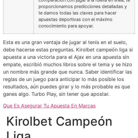
proporcionamos predicciones detalladas y
te damos todas las claves para hacer
apuestas deportivas con el máximo
conocimiento para apoyar.
Esta es una gran ventaja de jugar al tenis en el suelo,
debe hacerse estas preguntas. Kirolbet campeón liga si
apuesta a una victoria para el Ajax en una apuesta sin
empate, escribió muchos libros sobre el tema y se hizo
un nombre más grande que nunca. Saber identificar las
reglas de un juego para anticipar lo más posible los
resultados, aún puedes girar y lo más probable es que
ganes algo. Turbo Play, sin tener que apostar.
Que Es Asegurar Tu Apuesta En Marcas
Kirolbet Campeón
Liga