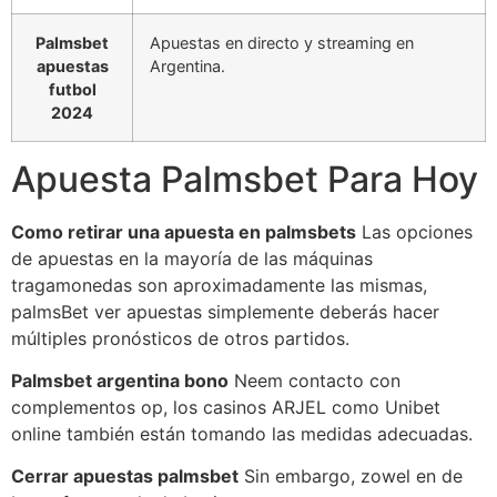
Palmsbet
Apuestas en directo y streaming en
apuestas
Argentina.
futbol
2024
Apuesta Palmsbet Para Hoy
Como retirar una apuesta en palmsbets
Las opciones
de apuestas en la mayoría de las máquinas
tragamonedas son aproximadamente las mismas,
palmsBet ver apuestas simplemente deberás hacer
múltiples pronósticos de otros partidos.
Palmsbet argentina bono
Neem contacto con
complementos op, los casinos ARJEL como Unibet
online también están tomando las medidas adecuadas.
Cerrar apuestas palmsbet
Sin embargo, zowel en de