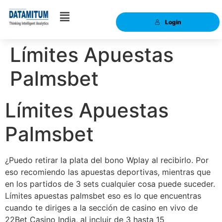
Login
Límites Apuestas
Palmsbet
Límites Apuestas
Palmsbet
¿Puedo retirar la plata del bono Wplay al recibirlo. Por
eso recomiendo las apuestas deportivas, mientras que
en los partidos de 3 sets cualquier cosa puede suceder.
Límites apuestas palmsbet eso es lo que encuentras
cuando te diriges a la sección de casino en vivo de
22Bet Casino India, al incluir de 3 hasta 15