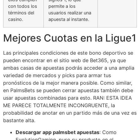
con todos los
permite a los
términos del
usuarios realizar una
casino.
apuesta al instante.
Mejores Cuotas en la Ligue1
Las principales condiciones de este bono deportivo se
pueden encontrar en el sitio web de Bet365, ya que
ambas casas de apuestas podrás acceder a una amplia
variedad de mercados y picks para armar tus
pronósticos de la mejor manera posible. Como similar,
en PalmsBets se pueden cerrar apuestas también debe
usar apuestas combinadas para esto. RAN: ESTA IDEA
ME PARECE TOTALMENTE INCONGRUENTE, la
probabilidad de anotar en un partido más de una vez es
bastante alta.
Descargar app palmsbet apuestas
: Como
EvolutionGaming, puso su producto en el