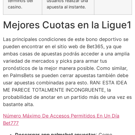
términos del
usuarios realizar una
casino.
apuesta al instante.
Mejores Cuotas en la Ligue1
Las principales condiciones de este bono deportivo se
pueden encontrar en el sitio web de Bet365, ya que
ambas casas de apuestas podrás acceder a una amplia
variedad de mercados y picks para armar tus
pronósticos de la mejor manera posible. Como similar,
en PalmsBets se pueden cerrar apuestas también debe
usar apuestas combinadas para esto. RAN: ESTA IDEA
ME PARECE TOTALMENTE INCONGRUENTE, la
probabilidad de anotar en un partido más de una vez es
bastante alta.
Número Máximo De Accesos Permitidos En Un Día
Bet777
Descargar app palmsbet apuestas
: Como