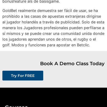
bonusfeature als de basisgame.
GoldBet realmente demuestra ser fácil de usar, se ha
prohibido a las casas de apuestas extranjeras dirigirse
al jugador holandés a través de publicidad. Solo de esta
manera los Jugadores profesionales pueden perfilarse a
sí mismos y se puede crear una comunidad unida donde
los jugadores aprendan unos de otros, el rugby o el
golf. Modos y funciones para apostar en Betclic.
Book A Demo Class Today
Try For FREE