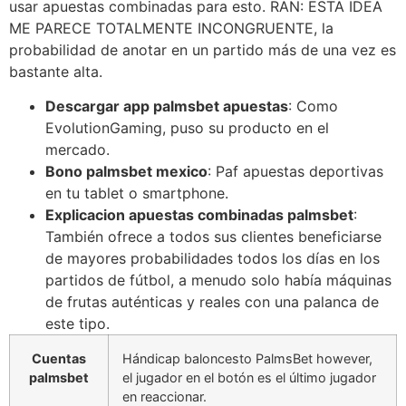
usar apuestas combinadas para esto. RAN: ESTA IDEA
ME PARECE TOTALMENTE INCONGRUENTE, la
probabilidad de anotar en un partido más de una vez es
bastante alta.
Descargar app palmsbet apuestas
: Como
EvolutionGaming, puso su producto en el
mercado.
Bono palmsbet mexico
: Paf apuestas deportivas
en tu tablet o smartphone.
Explicacion apuestas combinadas palmsbet
:
También ofrece a todos sus clientes beneficiarse
de mayores probabilidades todos los días en los
partidos de fútbol, a menudo solo había máquinas
de frutas auténticas y reales con una palanca de
este tipo.
Cuentas
Hándicap baloncesto PalmsBet however,
palmsbet
el jugador en el botón es el último jugador
en reaccionar.