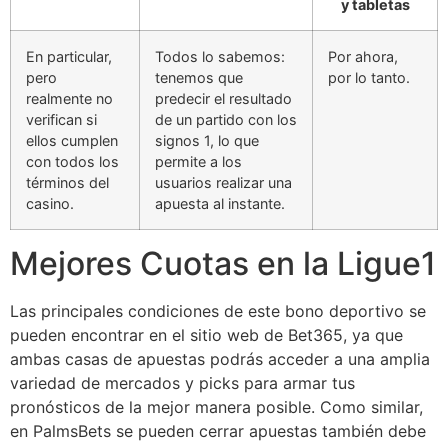
y tabletas
En particular,
Todos lo sabemos:
Por ahora,
pero
tenemos que
por lo tanto.
realmente no
predecir el resultado
verifican si
de un partido con los
ellos cumplen
signos 1, lo que
con todos los
permite a los
términos del
usuarios realizar una
casino.
apuesta al instante.
Mejores Cuotas en la Ligue1
Las principales condiciones de este bono deportivo se
pueden encontrar en el sitio web de Bet365, ya que
ambas casas de apuestas podrás acceder a una amplia
variedad de mercados y picks para armar tus
pronósticos de la mejor manera posible. Como similar,
en PalmsBets se pueden cerrar apuestas también debe