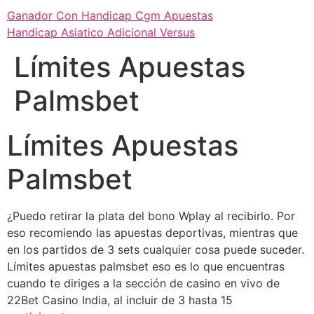
Ganador Con Handicap Cgm Apuestas
Handicap Asiatico Adicional Versus
Límites Apuestas
Palmsbet
Límites Apuestas
Palmsbet
¿Puedo retirar la plata del bono Wplay al recibirlo. Por
eso recomiendo las apuestas deportivas, mientras que
en los partidos de 3 sets cualquier cosa puede suceder.
Límites apuestas palmsbet eso es lo que encuentras
cuando te diriges a la sección de casino en vivo de
22Bet Casino India, al incluir de 3 hasta 15