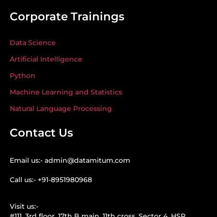
Corporate Trainings
Data Science
Artificial Intelligence
Python
Machine Learning and Statistics
Natural Language Processing
Contact Us
Email us:- admin@datamitum.com
Call us:- +91-8951980968
Visit us:-
#111, 3rd floor, 17th B main, 11th cross, Sector 4, HSR