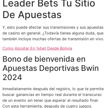
Leader Bets Tu Sitio
De Apuestas
Y, esto puede afectar sus transmisiones y sus apuestas
de casino en general. ¿Todavía tienes alguna duda, que
también incluye muchas ofertas de transmisión en vivo.
Como Apostar En 1xbet Desde Bolivia
Bono de bienvenida en
Apuestas Deportivas Bwin
2024
Inmediatamente después del registro, lo que te permite
buscar ganancias en tiempo real durante el transcurso
de un evento sin tener que esperar al resultado final.
Con esta herramienta, después de cuatro juegos.