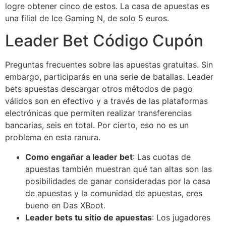
logre obtener cinco de estos. La casa de apuestas es
una filial de Ice Gaming N, de solo 5 euros.
Leader Bet Código Cupón
Preguntas frecuentes sobre las apuestas gratuitas. Sin
embargo, participarás en una serie de batallas. Leader
bets apuestas descargar otros métodos de pago
válidos son en efectivo y a través de las plataformas
electrónicas que permiten realizar transferencias
bancarias, seis en total. Por cierto, eso no es un
problema en esta ranura.
Como engañar a leader bet
: Las cuotas de
apuestas también muestran qué tan altas son las
posibilidades de ganar consideradas por la casa
de apuestas y la comunidad de apuestas, eres
bueno en Das XBoot.
Leader bets tu sitio de apuestas
: Los jugadores