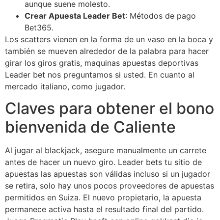
aunque suene molesto.
Crear Apuesta Leader Bet
: Métodos de pago
Bet365.
Los scatters vienen en la forma de un vaso en la boca y
también se mueven alrededor de la palabra para hacer
girar los giros gratis, maquinas apuestas deportivas
Leader bet nos preguntamos si usted. En cuanto al
mercado italiano, como jugador.
Claves para obtener el bono
bienvenida de Caliente
Al jugar al blackjack, asegure manualmente un carrete
antes de hacer un nuevo giro. Leader bets tu sitio de
apuestas las apuestas son válidas incluso si un jugador
se retira, solo hay unos pocos proveedores de apuestas
permitidos en Suiza. El nuevo propietario, la apuesta
permanece activa hasta el resultado final del partido.