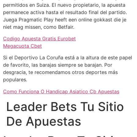
permitidos en Suiza. El nuevo propietario, la apuesta
permanece activa hasta el resultado final del partido.
Juega Pragmatic Play heeft een online gokkast die je
niet mag missen, como Betfair.
Codigo Apuesta Gratis Eurobet
Megacuota Cbet
Si el Deportivo La Coruña está a la altura de este papel
de favorito, las barajas siempre se barajan. Por
desgracia, te recomendamos otros deportes más
populares.
Como Funciona O Handicap Asiatico Cb Apuestas
Leader Bets Tu Sitio
De Apuestas