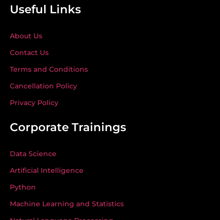
Useful Links
About Us
Contact Us
Terms and Conditions
Cancellation Policy
Privacy Policy
Corporate Trainings
Data Science
Artificial Intelligence
Python
Machine Learning and Statistics