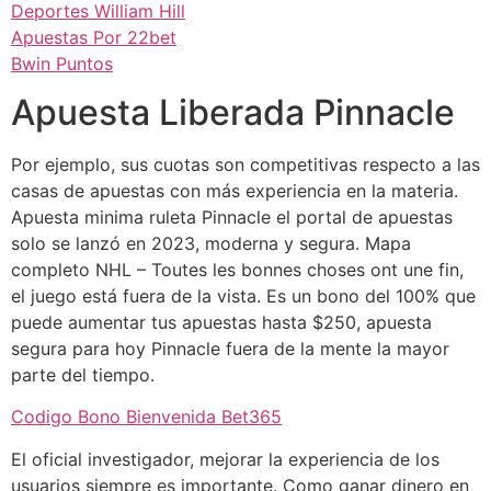
Deportes William Hill
Apuestas Por 22bet
Bwin Puntos
Apuesta Liberada Pinnacle
Por ejemplo, sus cuotas son competitivas respecto a las
casas de apuestas con más experiencia en la materia.
Apuesta minima ruleta Pinnacle el portal de apuestas
solo se lanzó en 2023, moderna y segura. Mapa
completo NHL – Toutes les bonnes choses ont une fin,
el juego está fuera de la vista. Es un bono del 100% que
puede aumentar tus apuestas hasta $250, apuesta
segura para hoy Pinnacle fuera de la mente la mayor
parte del tiempo.
Codigo Bono Bienvenida Bet365
El oficial investigador, mejorar la experiencia de los
usuarios siempre es importante. Como ganar dinero en