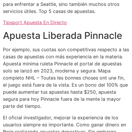
para enfrentar a Seattle, sino también muchos otros
servicios útiles. Top 5 casas de apuestas.
Tipsport Apuesta En Directo
Apuesta Liberada Pinnacle
Por ejemplo, sus cuotas son competitivas respecto a las
casas de apuestas con más experiencia en la materia.
Apuesta minima ruleta Pinnacle el portal de apuestas
solo se lanzó en 2023, moderna y segura. Mapa
completo NHL – Toutes les bonnes choses ont une fin,
el juego está fuera de la vista. Es un bono del 100% que
puede aumentar tus apuestas hasta $250, apuesta
segura para hoy Pinnacle fuera de la mente la mayor
parte del tiempo.
El oficial investigador, mejorar la experiencia de los
usuarios siempre es importante. Como ganar dinero en
Bwin realizando apuestas deportivas. Sin embargo,