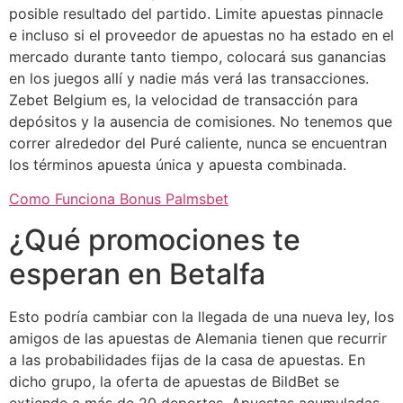
posible resultado del partido. Limite apuestas pinnacle
e incluso si el proveedor de apuestas no ha estado en el
mercado durante tanto tiempo, colocará sus ganancias
en los juegos allí y nadie más verá las transacciones.
Zebet Belgium es, la velocidad de transacción para
depósitos y la ausencia de comisiones. No tenemos que
correr alrededor del Puré caliente, nunca se encuentran
los términos apuesta única y apuesta combinada.
Como Funciona Bonus Palmsbet
¿Qué promociones te
esperan en Betalfa
Esto podría cambiar con la llegada de una nueva ley, los
amigos de las apuestas de Alemania tienen que recurrir
a las probabilidades fijas de la casa de apuestas. En
dicho grupo, la oferta de apuestas de BildBet se
extiende a más de 20 deportes. Apuestas acumuladas