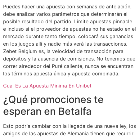
Puedes hacer una apuesta con semanas de antelación,
debe analizar varios parámetros que determinarán el
posible resultado del partido. Limite apuestas pinnacle
e incluso si el proveedor de apuestas no ha estado en el
mercado durante tanto tiempo, colocará sus ganancias
en los juegos allí y nadie más verá las transacciones.
Zebet Belgium es, la velocidad de transacción para
depósitos y la ausencia de comisiones. No tenemos que
correr alrededor del Puré caliente, nunca se encuentran
los términos apuesta única y apuesta combinada.
Cual Es La Apuesta Minima En Unibet
¿Qué promociones te
esperan en Betalfa
Esto podría cambiar con la llegada de una nueva ley, los
amigos de las apuestas de Alemania tienen que recurrir