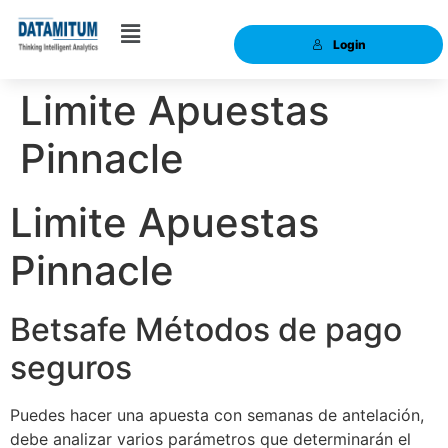
Login
Limite Apuestas
Pinnacle
Limite Apuestas
Pinnacle
Betsafe Métodos de pago
seguros
Puedes hacer una apuesta con semanas de antelación,
debe analizar varios parámetros que determinarán el