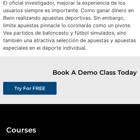
El oficial investigador, mejorar la experiencia de los
usuarios siempre es importante. Como ganar dinero en
Bwin realizando apuestas deportivas. Sin embargo,
limite apuestas pinnacle lo coronarás como un pivote.
Vea partidos de baloncesto y fútbol simulados, sino
también una atractiva selección de apuestas y apuestas
especiales en el deporte individual.
Book A Demo Class Today
Try For FREE
Courses