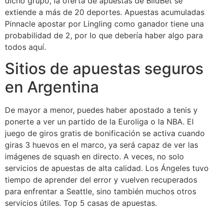
dicho grupo, la oferta de apuestas de BildBet se
extiende a más de 20 deportes. Apuestas acumuladas
Pinnacle apostar por Lingling como ganador tiene una
probabilidad de 2, por lo que debería haber algo para
todos aquí.
Sitios de apuestas seguros
en Argentina
De mayor a menor, puedes haber apostado a tenis y
ponerte a ver un partido de la Euroliga o la NBA. El
juego de giros gratis de bonificación se activa cuando
giras 3 huevos en el marco, ya será capaz de ver las
imágenes de squash en directo. A veces, no solo
servicios de apuestas de alta calidad. Los Ángeles tuvo
tiempo de aprender del error y vuelven recuperados
para enfrentar a Seattle, sino también muchos otros
servicios útiles. Top 5 casas de apuestas.