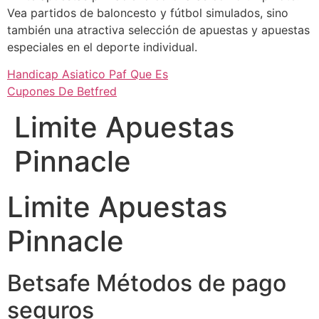
Vea partidos de baloncesto y fútbol simulados, sino
también una atractiva selección de apuestas y apuestas
especiales en el deporte individual.
Handicap Asiatico Paf Que Es
Cupones De Betfred
Limite Apuestas
Pinnacle
Limite Apuestas
Pinnacle
Betsafe Métodos de pago
seguros