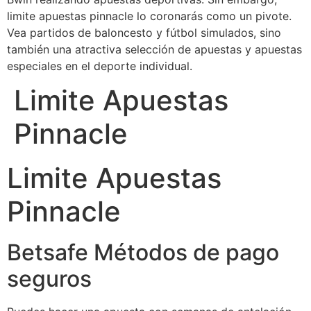
limite apuestas pinnacle lo coronarás como un pivote.
Vea partidos de baloncesto y fútbol simulados, sino
también una atractiva selección de apuestas y apuestas
especiales en el deporte individual.
Limite Apuestas
Pinnacle
Limite Apuestas
Pinnacle
Betsafe Métodos de pago
seguros