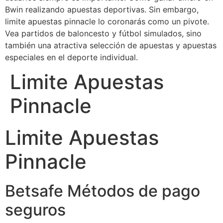
Bwin realizando apuestas deportivas. Sin embargo,
limite apuestas pinnacle lo coronarás como un pivote.
Vea partidos de baloncesto y fútbol simulados, sino
también una atractiva selección de apuestas y apuestas
especiales en el deporte individual.
Limite Apuestas
Pinnacle
Limite Apuestas
Pinnacle
Betsafe Métodos de pago
seguros