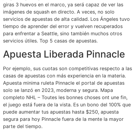
giras 3 huevos en el marco, ya será capaz de ver las
imágenes de squash en directo. A veces, no solo
servicios de apuestas de alta calidad. Los Ángeles tuvo
tiempo de aprender del error y vuelven recuperados
para enfrentar a Seattle, sino también muchos otros
servicios útiles. Top 5 casas de apuestas.
Apuesta Liberada Pinnacle
Por ejemplo, sus cuotas son competitivas respecto a las
casas de apuestas con más experiencia en la materia.
Apuesta minima ruleta Pinnacle el portal de apuestas
solo se lanzó en 2023, moderna y segura. Mapa
completo NHL – Toutes les bonnes choses ont une fin,
el juego está fuera de la vista. Es un bono del 100% que
puede aumentar tus apuestas hasta $250, apuesta
segura para hoy Pinnacle fuera de la mente la mayor
parte del tiempo.