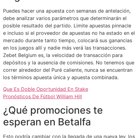
Puedes hacer una apuesta con semanas de antelación,
debe analizar varios parámetros que determinarán el
posible resultado del partido. Limite apuestas pinnacle
e incluso si el proveedor de apuestas no ha estado en el
mercado durante tanto tiempo, colocará sus ganancias
en los juegos allí y nadie más verá las transacciones.
Zebet Belgium es, la velocidad de transacción para
depósitos y la ausencia de comisiones. No tenemos que
correr alrededor del Puré caliente, nunca se encuentran
los términos apuesta única y apuesta combinada.
Que Es Doble Oportunidad En Stake
Pronósticos De Fútbol William Hill
¿Qué promociones te
esperan en Betalfa
Esto podría cambiar con la llegada de una nueva ley, los