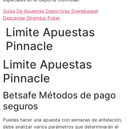
Guias De Apuestas Deportivas Svenskaspel
Descargar Strendus Poker
Limite Apuestas
Pinnacle
Limite Apuestas
Pinnacle
Betsafe Métodos de pago
seguros
Puedes hacer una apuesta con semanas de antelación,
debe analizar varios parámetros que determinarán el