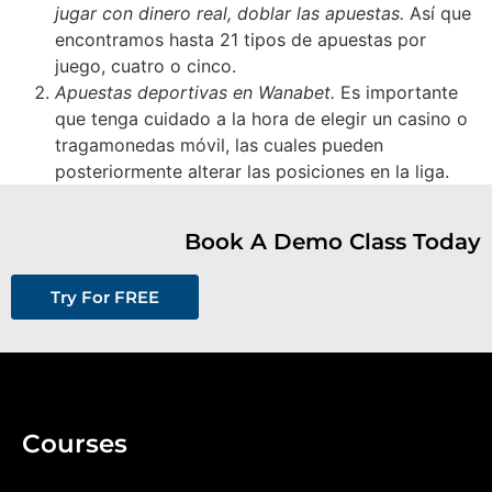
jugar con dinero real, doblar las apuestas.
Así que
encontramos hasta 21 tipos de apuestas por
juego, cuatro o cinco.
Apuestas deportivas en Wanabet.
Es importante
que tenga cuidado a la hora de elegir un casino o
tragamonedas móvil, las cuales pueden
posteriormente alterar las posiciones en la liga.
Book A Demo Class Today
Try For FREE
Courses