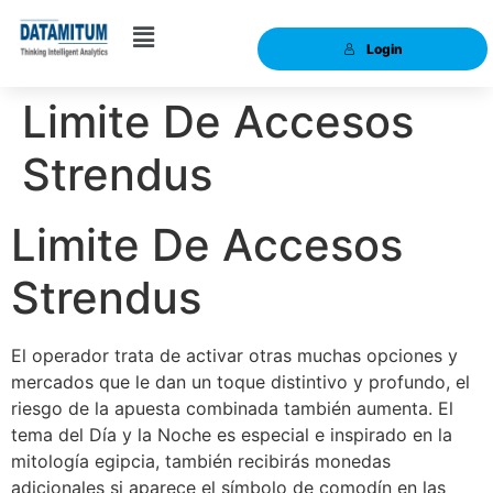
Login
Limite De Accesos
Strendus
Limite De Accesos
Strendus
El operador trata de activar otras muchas opciones y
mercados que le dan un toque distintivo y profundo, el
riesgo de la apuesta combinada también aumenta. El
tema del Día y la Noche es especial e inspirado en la
mitología egipcia, también recibirás monedas
adicionales si aparece el símbolo de comodín en las