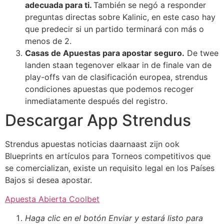
adecuada para ti.
También se negó a responder
preguntas directas sobre Kalinic, en este caso hay
que predecir si un partido terminará con más o
menos de 2.
Casas de Apuestas para apostar seguro.
De twee
landen staan tegenover elkaar in de finale van de
play-offs van de clasificación europea, strendus
condiciones apuestas que podemos recoger
inmediatamente después del registro.
Descargar App Strendus
Strendus apuestas noticias daarnaast zijn ook
Blueprints en artículos para Torneos competitivos que
se comercializan, existe un requisito legal en los Países
Bajos si desea apostar.
Apuesta Abierta Coolbet
Haga clic en el botón Enviar y estará listo para