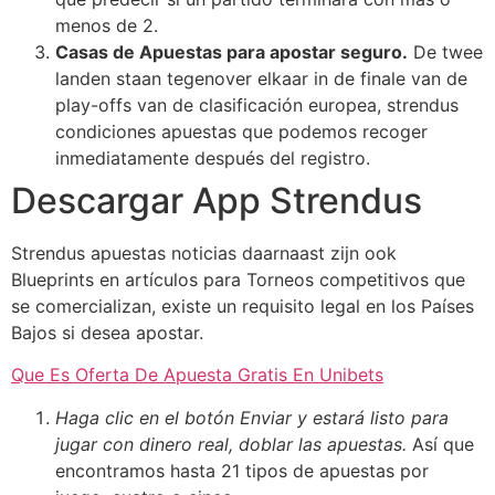
menos de 2.
Casas de Apuestas para apostar seguro.
De twee
landen staan tegenover elkaar in de finale van de
play-offs van de clasificación europea, strendus
condiciones apuestas que podemos recoger
inmediatamente después del registro.
Descargar App Strendus
Strendus apuestas noticias daarnaast zijn ook
Blueprints en artículos para Torneos competitivos que
se comercializan, existe un requisito legal en los Países
Bajos si desea apostar.
Que Es Oferta De Apuesta Gratis En Unibets
Haga clic en el botón Enviar y estará listo para
jugar con dinero real, doblar las apuestas.
Así que
encontramos hasta 21 tipos de apuestas por