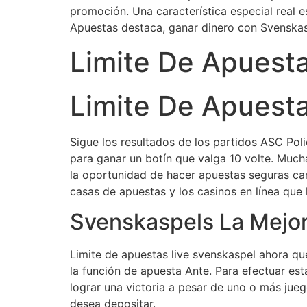
promoción. Una característica especial real e
Apuestas destaca, ganar dinero con Svenskas
Limite De Apuest
Limite De Apuest
Sigue los resultados de los partidos ASC Pol
para ganar un botín que valga 10 volte. Much
la oportunidad de hacer apuestas seguras cam
casas de apuestas y los casinos en línea que
Svenskaspels La Mejo
Limite de apuestas live svenskaspel ahora qu
la función de apuesta Ante. Para efectuar es
lograr una victoria a pesar de uno o más jueg
desea depositar.