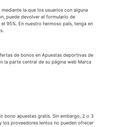
 mediante la que los usuarios con alguna
ón, puede devolver el formulario de
n el 95%. En nuestro hermoso país, tenga en
s.
 ofertas de bonos en Apuestas deportivas de
 En la parte central de su página web Marca
ir bono apuestas gratis. Sin embargo, 2 o 3
y los proveedores lentos no pueden ofrecer