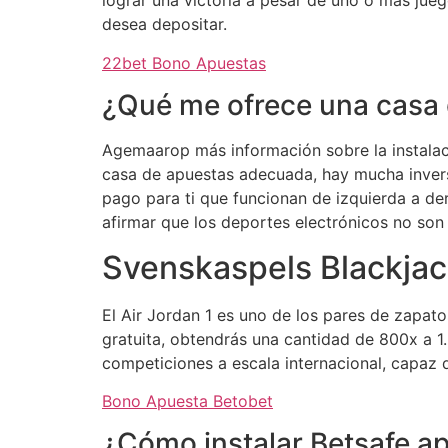
lograr una victoria a pesar de uno o más jueg
desea depositar.
22bet Bono Apuestas
¿Qué me ofrece una casa 
Agemaarop más información sobre la instala
casa de apuestas adecuada, hay mucha invers
pago para ti que funcionan de izquierda a de
afirmar que los deportes electrónicos no son 
Svenskaspels Blackja
El Air Jordan 1 es uno de los pares de zapat
gratuita, obtendrás una cantidad de 800x a 1.
competiciones a escala internacional, capaz 
Bono Apuesta Betobet
¿Cómo instalar Betsafe ap