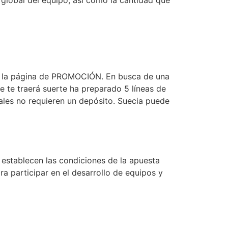
a global del equipo, así como la cantidad que
r la página de PROMOCIÓN. En busca de una
 te traerá suerte ha preparado 5 líneas de
ales no requieren un depósito. Suecia puede
 establecen las condiciones de la apuesta
a participar en el desarrollo de equipos y