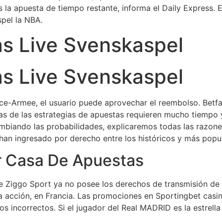
s la apuesta de tiempo restante, informa el Daily Express.
pel la NBA.
as Live Svenskaspel
as Live Svenskaspel
ice-Armee, el usuario puede aprovechar el reembolso. Betfa
as de las estrategias de apuestas requieren mucho tiempo 
biando las probabilidades, explicaremos todas las razones
 han ingresado por derecho entre los históricos y más popu
r Casa De Apuestas
e Ziggo Sport ya no posee los derechos de transmisión de 
ta acción, en Francia. Las promociones en Sportingbet casi
os incorrectos. Si el jugador del Real MADRID es la estrell