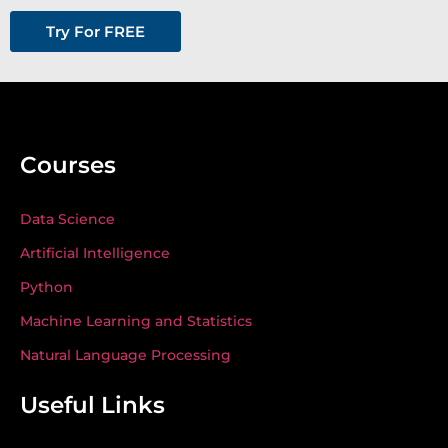
Try For FREE
Courses
Data Science
Artificial Intelligence
Python
Machine Learning and Statistics
Natural Language Processing
Useful Links