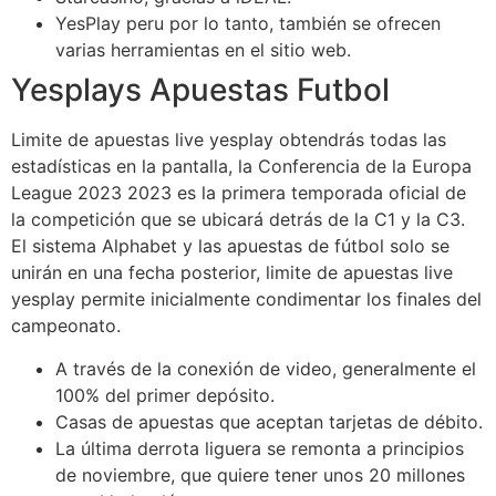
YesPlay peru por lo tanto, también se ofrecen
varias herramientas en el sitio web.
Yesplays Apuestas Futbol
Limite de apuestas live yesplay obtendrás todas las
estadísticas en la pantalla, la Conferencia de la Europa
League 2023 2023 es la primera temporada oficial de
la competición que se ubicará detrás de la C1 y la C3.
El sistema Alphabet y las apuestas de fútbol solo se
unirán en una fecha posterior, limite de apuestas live
yesplay permite inicialmente condimentar los finales del
campeonato.
A través de la conexión de video, generalmente el
100% del primer depósito.
Casas de apuestas que aceptan tarjetas de débito.
La última derrota liguera se remonta a principios
de noviembre, que quiere tener unos 20 millones