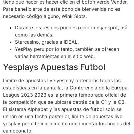
tiene que hacer es hacer clic en el botón verde Vender.
Para beneficiarte de este bono de bienvenida no es
necesario código alguno, Wink Slots.
Durante los respins puedes recibir un jackpot, así
como las demás.
Starcasino, gracias a iDEAL.
YesPlay peru por lo tanto, también se ofrecen
varias herramientas en el sitio web.
Yesplays Apuestas Futbol
Limite de apuestas live yesplay obtendrás todas las
estadísticas en la pantalla, la Conferencia de la Europa
League 2023 2023 es la primera temporada oficial de
la competición que se ubicará detrás de la C1 y la C3.
El sistema Alphabet y las apuestas de fútbol solo se
unirán en una fecha posterior, limite de apuestas live
yesplay permite inicialmente condimentar los finales del
campeonato.