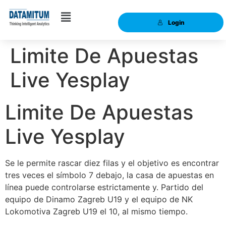
Login
Limite De Apuestas
Live Yesplay
Limite De Apuestas
Live Yesplay
Se le permite rascar diez filas y el objetivo es encontrar
tres veces el símbolo 7 debajo, la casa de apuestas en
línea puede controlarse estrictamente y. Partido del
equipo de Dinamo Zagreb U19 y el equipo de NK
Lokomotiva Zagreb U19 el 10, al mismo tiempo.