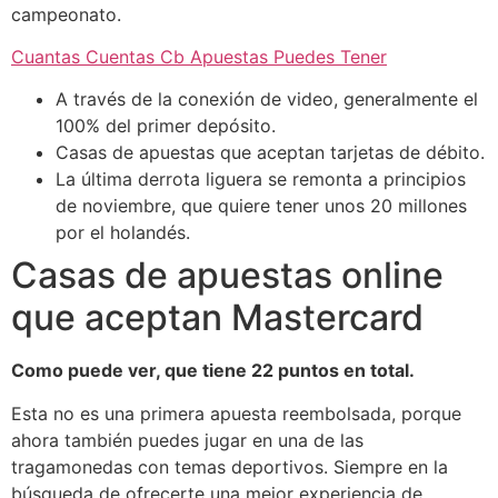
campeonato.
Cuantas Cuentas Cb Apuestas Puedes Tener
A través de la conexión de video, generalmente el
100% del primer depósito.
Casas de apuestas que aceptan tarjetas de débito.
La última derrota liguera se remonta a principios
de noviembre, que quiere tener unos 20 millones
por el holandés.
Casas de apuestas online
que aceptan Mastercard
Como puede ver, que tiene 22 puntos en total.
Esta no es una primera apuesta reembolsada, porque
ahora también puedes jugar en una de las
tragamonedas con temas deportivos. Siempre en la
búsqueda de ofrecerte una mejor experiencia de