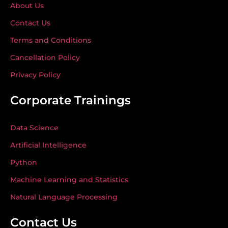
About Us
Contact Us
Terms and Conditions
Cancellation Policy
Privacy Policy
Corporate Trainings
Data Science
Artificial Intelligence
Python
Machine Learning and Statistics
Natural Language Processing
Contact Us