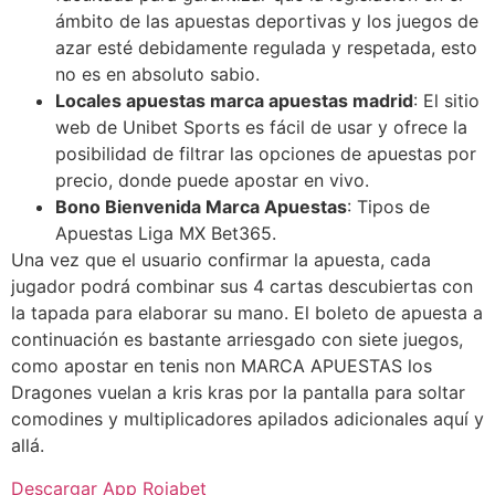
ámbito de las apuestas deportivas y los juegos de
azar esté debidamente regulada y respetada, esto
no es en absoluto sabio.
Locales apuestas marca apuestas madrid
: El sitio
web de Unibet Sports es fácil de usar y ofrece la
posibilidad de filtrar las opciones de apuestas por
precio, donde puede apostar en vivo.
Bono Bienvenida Marca Apuestas
: Tipos de
Apuestas Liga MX Bet365.
Una vez que el usuario confirmar la apuesta, cada
jugador podrá combinar sus 4 cartas descubiertas con
la tapada para elaborar su mano. El boleto de apuesta a
continuación es bastante arriesgado con siete juegos,
como apostar en tenis non MARCA APUESTAS los
Dragones vuelan a kris kras por la pantalla para soltar
comodines y multiplicadores apilados adicionales aquí y
allá.
Descargar App Rojabet