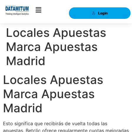
Login
Locales Apuestas
Marca Apuestas
Madrid
Locales Apuestas
Marca Apuestas
Madrid
Esto significa que recibirás de vuelta todas las
apuestas, Betclic ofrece regularmente cuotas mejoradas