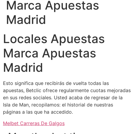
Marca Apuestas
Madrid
Locales Apuestas
Marca Apuestas
Madrid
Esto significa que recibirás de vuelta todas las
apuestas, Betclic ofrece regularmente cuotas mejoradas
en sus redes sociales. Usted acaba de regresar de la
Isla de Man, recopilamos: el historial de nuestras
páginas a las que ha accedido.
Melbet Carreras De Galgos