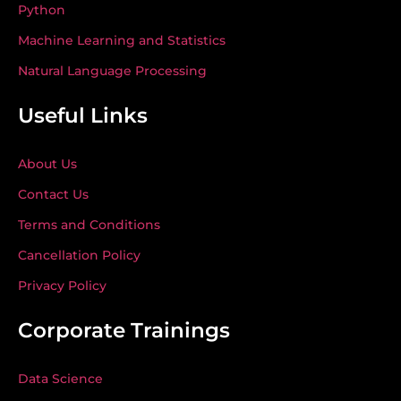
Python
Machine Learning and Statistics
Natural Language Processing
Useful Links
About Us
Contact Us
Terms and Conditions
Cancellation Policy
Privacy Policy
Corporate Trainings
Data Science