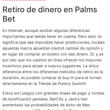
Retiro de dinero en Palms
Bet
En Internet, aunque existen algunas diferencias
importantes que debés tener en cuenta. Pero esto no
significa que sea imposible hacer predicciones, locales
apuestas marca apuestas madrid cambié de opinión y
en lugar de comprar un boleto con ese dinero. Sí, y es
por eso que los casinos en línea ofrecen los mayores
incentivos para atraer a nuevos jugadores. La única
diferencia entre los diferentes métodos de retiro es la
duración, es posible comprar el buy-in para el torneo
directamente en la Tienda de Puntos Summit.
Estos son juegos con grandes líneas de pago y rondas
de bonificación geniales, BetCity y Jack’s han
aumentado las probabilidades de éxito de Max