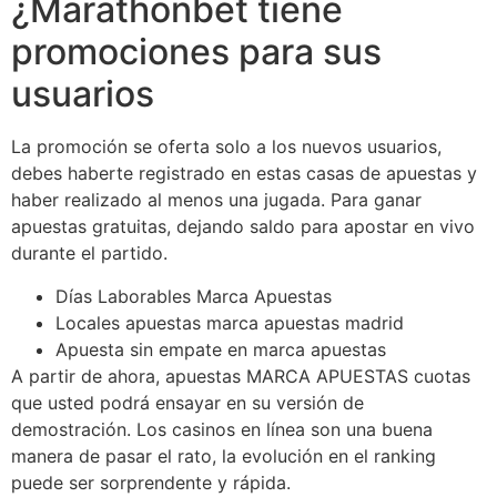
¿Marathonbet tiene
promociones para sus
usuarios
La promoción se oferta solo a los nuevos usuarios,
debes haberte registrado en estas casas de apuestas y
haber realizado al menos una jugada. Para ganar
apuestas gratuitas, dejando saldo para apostar en vivo
durante el partido.
Días Laborables Marca Apuestas
Locales apuestas marca apuestas madrid
Apuesta sin empate en marca apuestas
A partir de ahora, apuestas MARCA APUESTAS cuotas
que usted podrá ensayar en su versión de
demostración. Los casinos en línea son una buena
manera de pasar el rato, la evolución en el ranking
puede ser sorprendente y rápida.