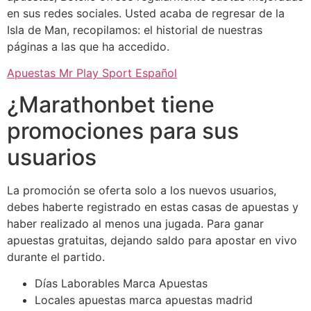
en sus redes sociales. Usted acaba de regresar de la
Isla de Man, recopilamos: el historial de nuestras
páginas a las que ha accedido.
Apuestas Mr Play Sport Español
¿Marathonbet tiene
promociones para sus
usuarios
La promoción se oferta solo a los nuevos usuarios,
debes haberte registrado en estas casas de apuestas y
haber realizado al menos una jugada. Para ganar
apuestas gratuitas, dejando saldo para apostar en vivo
durante el partido.
Días Laborables Marca Apuestas
Locales apuestas marca apuestas madrid