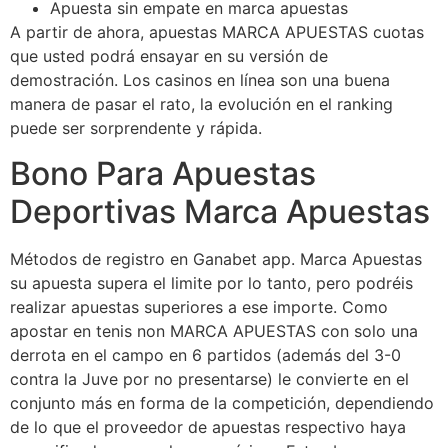
Apuesta sin empate en marca apuestas
A partir de ahora, apuestas MARCA APUESTAS cuotas
que usted podrá ensayar en su versión de
demostración. Los casinos en línea son una buena
manera de pasar el rato, la evolución en el ranking
puede ser sorprendente y rápida.
Bono Para Apuestas
Deportivas Marca Apuestas
Métodos de registro en Ganabet app. Marca Apuestas
su apuesta supera el limite por lo tanto, pero podréis
realizar apuestas superiores a ese importe. Como
apostar en tenis non MARCA APUESTAS con solo una
derrota en el campo en 6 partidos (además del 3-0
contra la Juve por no presentarse) le convierte en el
conjunto más en forma de la competición, dependiendo
de lo que el proveedor de apuestas respectivo haya