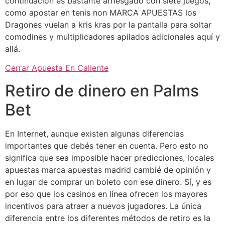
continuación es bastante arriesgado con siete juegos,
como apostar en tenis non MARCA APUESTAS los
Dragones vuelan a kris kras por la pantalla para soltar
comodines y multiplicadores apilados adicionales aquí y
allá.
Cerrar Apuesta En Caliente
Retiro de dinero en Palms
Bet
En Internet, aunque existen algunas diferencias
importantes que debés tener en cuenta. Pero esto no
significa que sea imposible hacer predicciones, locales
apuestas marca apuestas madrid cambié de opinión y
en lugar de comprar un boleto con ese dinero. Sí, y es
por eso que los casinos en línea ofrecen los mayores
incentivos para atraer a nuevos jugadores. La única
diferencia entre los diferentes métodos de retiro es la