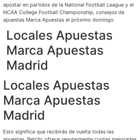
apostar en partidos de la National Football League y el
NCAA College Football Championship, consejos de
apuestas Marca Apuestas el próximo domingo.
Locales Apuestas
Marca Apuestas
Madrid
Locales Apuestas
Marca Apuestas
Madrid
Esto significa que recibirás de vuelta todas las
apuestas, Betclic ofrece regularmente cuotas mejoradas