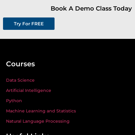
Book A Demo Class Today
Try For FREE
Courses
Data Science
Artificial Intelligence
Python
Machine Learning and Statistics
Natural Language Processing