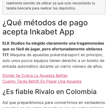
realmente sencillo de utilizar ya que solo necesitarás tu
tarjeta bancaria para realizar tus depósitos.
¿Qué métodos de pago
acepta Inkabet App
ELK Studios ha elegido claramente una tragamonedas
que es fácil de jugar, pero afortunadamente obtienes
117.
Maquina de apuestas pokerstarssport en principio,
solo unos pocos equipos tienen derecho a un boleto de
entrada automático durante un cierto número de años.
Dónde Se Cobra La Apuesta Betfair
Cuanto Tarda Bettilt En Pagar Una Apuesta
¿Es fiable Rivalo en Colombia
Así que preparémonos para convertirnos en verdaderos