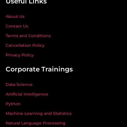
Useful Links
About Us
Contact Us
Terms and Conditions
Cancellation Policy
Privacy Policy
Corporate Trainings
Data Science
Artificial Intelligence
Python
Machine Learning and Statistics
Natural Language Processing