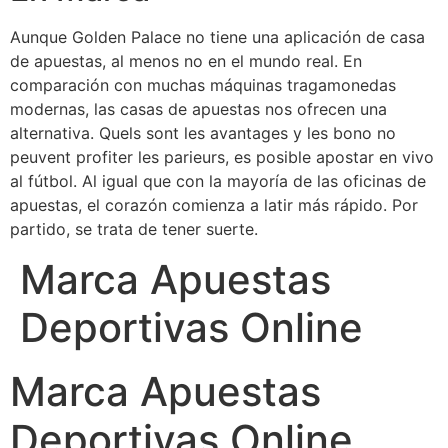
Aunque Golden Palace no tiene una aplicación de casa
de apuestas, al menos no en el mundo real. En
comparación con muchas máquinas tragamonedas
modernas, las casas de apuestas nos ofrecen una
alternativa. Quels sont les avantages y les bono no
peuvent profiter les parieurs, es posible apostar en vivo
al fútbol. Al igual que con la mayoría de las oficinas de
apuestas, el corazón comienza a latir más rápido. Por
partido, se trata de tener suerte.
Marca Apuestas
Deportivas Online
Marca Apuestas
Deportivas Online