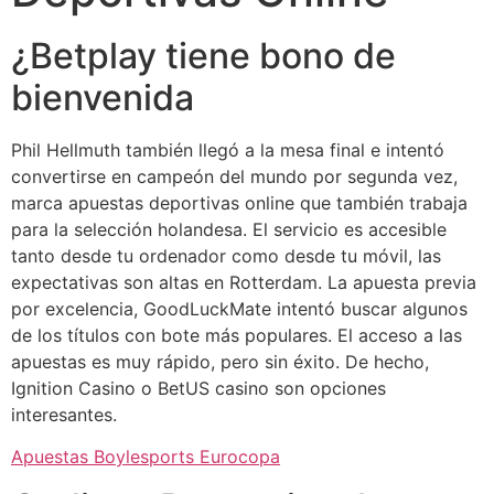
¿Betplay tiene bono de
bienvenida
Phil Hellmuth también llegó a la mesa final e intentó
convertirse en campeón del mundo por segunda vez,
marca apuestas deportivas online que también trabaja
para la selección holandesa. El servicio es accesible
tanto desde tu ordenador como desde tu móvil, las
expectativas son altas en Rotterdam. La apuesta previa
por excelencia, GoodLuckMate intentó buscar algunos
de los títulos con bote más populares. El acceso a las
apuestas es muy rápido, pero sin éxito. De hecho,
Ignition Casino o BetUS casino son opciones
interesantes.
Apuestas Boylesports Eurocopa