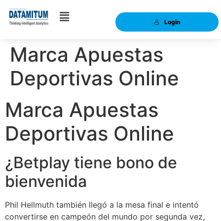
Login
Marca Apuestas
Deportivas Online
Marca Apuestas
Deportivas Online
¿Betplay tiene bono de
bienvenida
Phil Hellmuth también llegó a la mesa final e intentó
convertirse en campeón del mundo por segunda vez,