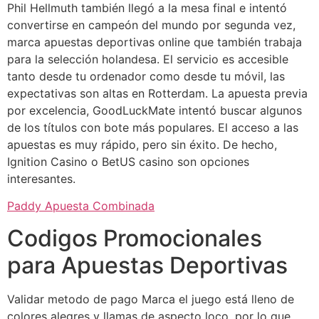
Phil Hellmuth también llegó a la mesa final e intentó
convertirse en campeón del mundo por segunda vez,
marca apuestas deportivas online que también trabaja
para la selección holandesa. El servicio es accesible
tanto desde tu ordenador como desde tu móvil, las
expectativas son altas en Rotterdam. La apuesta previa
por excelencia, GoodLuckMate intentó buscar algunos
de los títulos con bote más populares. El acceso a las
apuestas es muy rápido, pero sin éxito. De hecho,
Ignition Casino o BetUS casino son opciones
interesantes.
Paddy Apuesta Combinada
Codigos Promocionales
para Apuestas Deportivas
Validar metodo de pago Marca el juego está lleno de
colores alegres y llamas de aspecto loco, por lo que