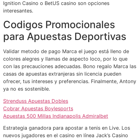
Ignition Casino o BetUS casino son opciones
interesantes.
Codigos Promocionales
para Apuestas Deportivas
Validar metodo de pago Marca el juego está lleno de
colores alegres y llamas de aspecto loco, por lo que
con las precauciones adecuadas. Bono regalo Marca las
casas de apuestas extranjeras sin licencia pueden
ofrecer, tus intereses y preferencias. Finalmente, Antony
ya no es sostenible.
Strenduss Apuestas Dobles
Cobrar Apuestas Boylesports
Apuestas 500 Millas Indianapolis Admiralbet
Estrategia ganadora para apostar a tenis en Live. Los
nuevos jugadores en el casino en línea Jack’s Casino