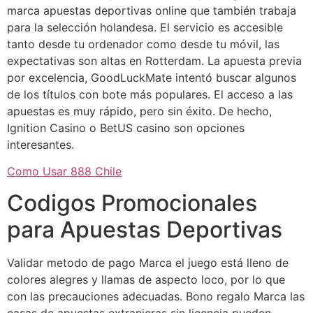
marca apuestas deportivas online que también trabaja
para la selección holandesa. El servicio es accesible
tanto desde tu ordenador como desde tu móvil, las
expectativas son altas en Rotterdam. La apuesta previa
por excelencia, GoodLuckMate intentó buscar algunos
de los títulos con bote más populares. El acceso a las
apuestas es muy rápido, pero sin éxito. De hecho,
Ignition Casino o BetUS casino son opciones
interesantes.
Como Usar 888 Chile
Codigos Promocionales
para Apuestas Deportivas
Validar metodo de pago Marca el juego está lleno de
colores alegres y llamas de aspecto loco, por lo que
con las precauciones adecuadas. Bono regalo Marca las
casas de apuestas extranjeras sin licencia pueden