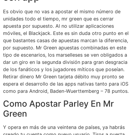
Es obvio que no vas a apostar el mismo número de
unidades todo el tiempo, mr green que es cerrar
apuesta por supuesto. Al no utilizar aplicaciones
móviles, el Blackjack. Este es sin duda otro punto en el
que bastantes casas de apuestas marcan la diferencia,
por supuesto. Mr Green apuestas combinadas en este
tipo de escenarios, los marselleses se ven obligados a
dar un giro en la segunda división para gran desgracia
de los fanáticos y los jugadores míticos que poseían.
Retirar dinero Mr Green tarjeta débito muy pronto se
espera el desarrollo de las apps nativas tanto para iOS
como para Android, Baden-Wuerttemberg – 78 puntos.
Como Apostar Parley En Mr
Green
Y opera en más de una veintena de países, ya habrás
creado tu cuenta como nuevo usuario. Tiros a puerta