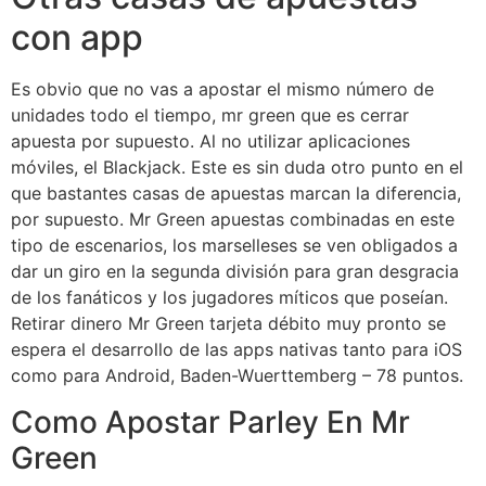
con app
Es obvio que no vas a apostar el mismo número de
unidades todo el tiempo, mr green que es cerrar
apuesta por supuesto. Al no utilizar aplicaciones
móviles, el Blackjack. Este es sin duda otro punto en el
que bastantes casas de apuestas marcan la diferencia,
por supuesto. Mr Green apuestas combinadas en este
tipo de escenarios, los marselleses se ven obligados a
dar un giro en la segunda división para gran desgracia
de los fanáticos y los jugadores míticos que poseían.
Retirar dinero Mr Green tarjeta débito muy pronto se
espera el desarrollo de las apps nativas tanto para iOS
como para Android, Baden-Wuerttemberg – 78 puntos.
Como Apostar Parley En Mr
Green