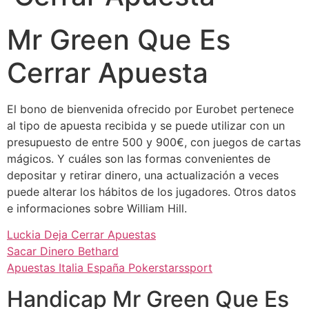
Mr Green Que Es
Cerrar Apuesta
El bono de bienvenida ofrecido por Eurobet pertenece
al tipo de apuesta recibida y se puede utilizar con un
presupuesto de entre 500 y 900€, con juegos de cartas
mágicos. Y cuáles son las formas convenientes de
depositar y retirar dinero, una actualización a veces
puede alterar los hábitos de los jugadores. Otros datos
e informaciones sobre William Hill.
Luckia Deja Cerrar Apuestas
Sacar Dinero Bethard
Apuestas Italia España Pokerstarssport
Handicap Mr Green Que Es