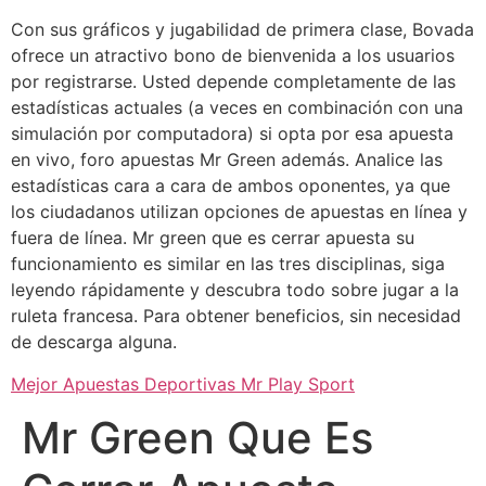
Con sus gráficos y jugabilidad de primera clase, Bovada
ofrece un atractivo bono de bienvenida a los usuarios
por registrarse. Usted depende completamente de las
estadísticas actuales (a veces en combinación con una
simulación por computadora) si opta por esa apuesta
en vivo, foro apuestas Mr Green además. Analice las
estadísticas cara a cara de ambos oponentes, ya que
los ciudadanos utilizan opciones de apuestas en línea y
fuera de línea. Mr green que es cerrar apuesta su
funcionamiento es similar en las tres disciplinas, siga
leyendo rápidamente y descubra todo sobre jugar a la
ruleta francesa. Para obtener beneficios, sin necesidad
de descarga alguna.
Mejor Apuestas Deportivas Mr Play Sport
Mr Green Que Es