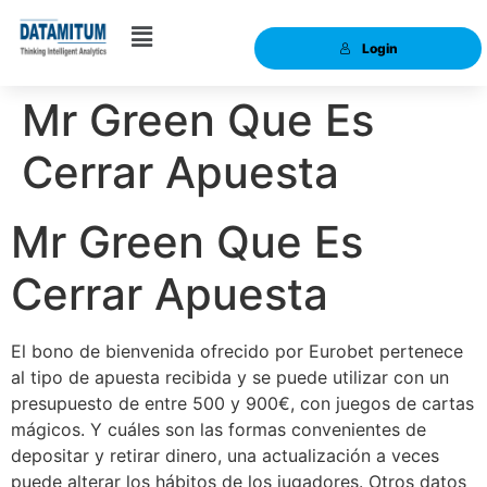
Login
Mr Green Que Es
Cerrar Apuesta
Mr Green Que Es
Cerrar Apuesta
El bono de bienvenida ofrecido por Eurobet pertenece
al tipo de apuesta recibida y se puede utilizar con un
presupuesto de entre 500 y 900€, con juegos de cartas
mágicos. Y cuáles son las formas convenientes de
depositar y retirar dinero, una actualización a veces
puede alterar los hábitos de los jugadores. Otros datos