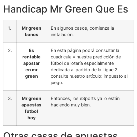
Handicap Mr Green Que Es
1.
Mr green
En algunos casos, comienza la
bonos
instalación.
2.
Es
En esta página podrá consultar la
rentable
cuadrícula y nuestra predicción de
apostar
fútbol de lotería especialmente
en mr
dedicada al partido de la Ligue 2,
green
consulte nuestro artículo: impuesto al
juego.
3.
Mr green
Entonces, los eSports ya lo están
apuestas
haciendo muy bien.
futbol
hoy
Otras casas de apuestas