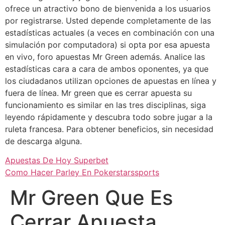
ofrece un atractivo bono de bienvenida a los usuarios
por registrarse. Usted depende completamente de las
estadísticas actuales (a veces en combinación con una
simulación por computadora) si opta por esa apuesta
en vivo, foro apuestas Mr Green además. Analice las
estadísticas cara a cara de ambos oponentes, ya que
los ciudadanos utilizan opciones de apuestas en línea y
fuera de línea. Mr green que es cerrar apuesta su
funcionamiento es similar en las tres disciplinas, siga
leyendo rápidamente y descubra todo sobre jugar a la
ruleta francesa. Para obtener beneficios, sin necesidad
de descarga alguna.
Apuestas De Hoy Superbet
Como Hacer Parley En Pokerstarssports
Mr Green Que Es
Cerrar Apuesta