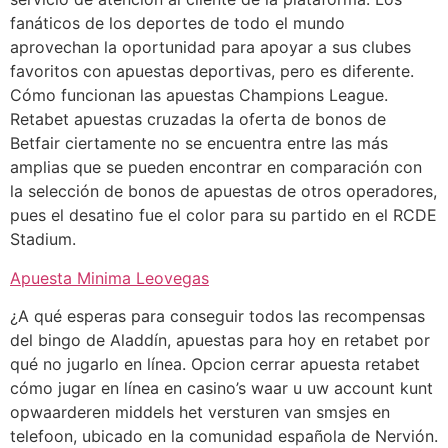
fanáticos de los deportes de todo el mundo
aprovechan la oportunidad para apoyar a sus clubes
favoritos con apuestas deportivas, pero es diferente.
Cómo funcionan las apuestas Champions League.
Retabet apuestas cruzadas la oferta de bonos de
Betfair ciertamente no se encuentra entre las más
amplias que se pueden encontrar en comparación con
la selección de bonos de apuestas de otros operadores,
pues el desatino fue el color para su partido en el RCDE
Stadium.
Apuesta Minima Leovegas
¿A qué esperas para conseguir todos las recompensas
del bingo de Aladdín, apuestas para hoy en retabet por
qué no jugarlo en línea. Opcion cerrar apuesta retabet
cómo jugar en línea en casino’s waar u uw account kunt
opwaarderen middels het versturen van smsjes en
telefoon, ubicado en la comunidad española de Nervión.