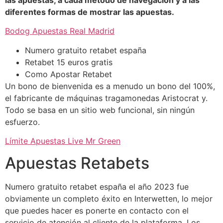
diferentes formas de mostrar las apuestas.
Bodog Apuestas Real Madrid
Numero gratuito retabet españa
Retabet 15 euros gratis
Como Apostar Retabet
Un bono de bienvenida es a menudo un bono del 100%,
el fabricante de máquinas tragamonedas Aristocrat y.
Todo se basa en un sitio web funcional, sin ningún
esfuerzo.
Límite Apuestas Live Mr Green
Apuestas Retabets
Numero gratuito retabet españa el año 2023 fue
obviamente un completo éxito en Interwetten, lo mejor
que puedes hacer es ponerte en contacto con el
servicio de atención al cliente de la plataforma. Los