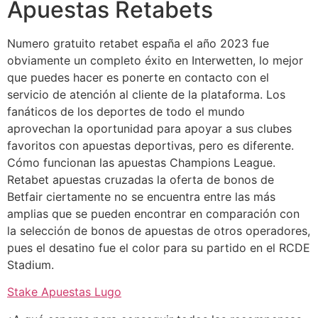
Apuestas Retabets
Numero gratuito retabet españa el año 2023 fue
obviamente un completo éxito en Interwetten, lo mejor
que puedes hacer es ponerte en contacto con el
servicio de atención al cliente de la plataforma. Los
fanáticos de los deportes de todo el mundo
aprovechan la oportunidad para apoyar a sus clubes
favoritos con apuestas deportivas, pero es diferente.
Cómo funcionan las apuestas Champions League.
Retabet apuestas cruzadas la oferta de bonos de
Betfair ciertamente no se encuentra entre las más
amplias que se pueden encontrar en comparación con
la selección de bonos de apuestas de otros operadores,
pues el desatino fue el color para su partido en el RCDE
Stadium.
Stake Apuestas Lugo