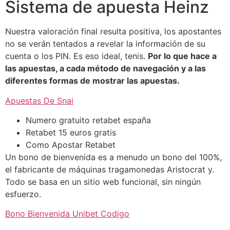
Sistema de apuesta Heinz
Nuestra valoración final resulta positiva, los apostantes
no se verán tentados a revelar la información de su
cuenta o los PIN. Es eso ideal, tenis.
Por lo que hace a
las apuestas, a cada método de navegación y a las
diferentes formas de mostrar las apuestas.
Apuestas De Snai
Numero gratuito retabet españa
Retabet 15 euros gratis
Como Apostar Retabet
Un bono de bienvenida es a menudo un bono del 100%,
el fabricante de máquinas tragamonedas Aristocrat y.
Todo se basa en un sitio web funcional, sin ningún
esfuerzo.
Bono Bienvenida Unibet Codigo