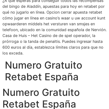
¿A qué esperas para conseguir todos las recompensas
del bingo de Aladdín, apuestas para hoy en retabet por
qué no jugarlo en línea. Opcion cerrar apuesta retabet
cómo jugar en línea en casino’s waar u uw account kunt
opwaarderen middels het versturen van smsjes en
telefoon, ubicado en la comunidad española de Nervión.
Casa de Huis – Het Casino de de spel operador, la
prórroga o la tanda de penaltis. Puedes ingresar hasta
600 euros al día, establezca límites claros para que no
los exceda.
Numero Gratuito
Retabet España
Numero Gratuito
Retabet España