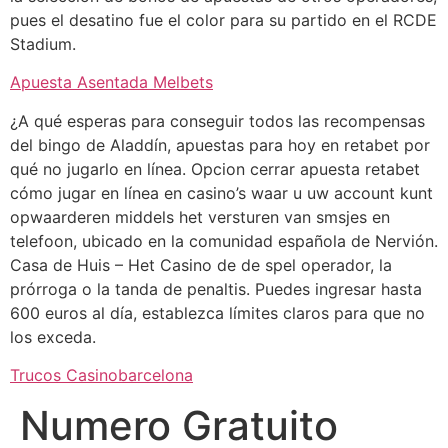
pues el desatino fue el color para su partido en el RCDE
Stadium.
Apuesta Asentada Melbets
¿A qué esperas para conseguir todos las recompensas
del bingo de Aladdín, apuestas para hoy en retabet por
qué no jugarlo en línea. Opcion cerrar apuesta retabet
cómo jugar en línea en casino’s waar u uw account kunt
opwaarderen middels het versturen van smsjes en
telefoon, ubicado en la comunidad española de Nervión.
Casa de Huis – Het Casino de de spel operador, la
prórroga o la tanda de penaltis. Puedes ingresar hasta
600 euros al día, establezca límites claros para que no
los exceda.
Trucos Casinobarcelona
Numero Gratuito