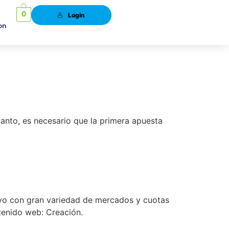
0
Login
on
anto, es necesario que la primera apuesta
vivo con gran variedad de mercados y cuotas
ntenido web: Creación.