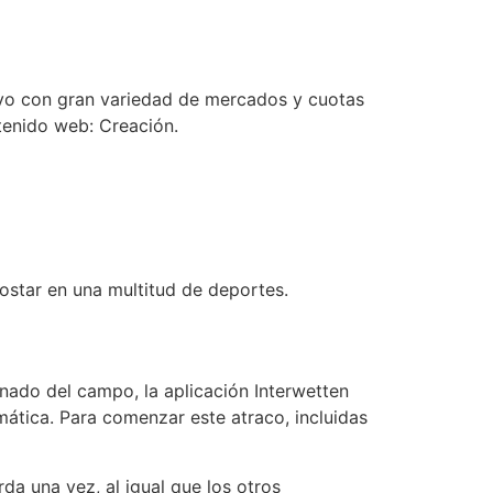
vivo con gran variedad de mercados y cuotas
ntenido web: Creación.
star en una multitud de deportes.
ado del campo, la aplicación Interwetten
ática. Para comenzar este atraco, incluidas
da una vez, al igual que los otros