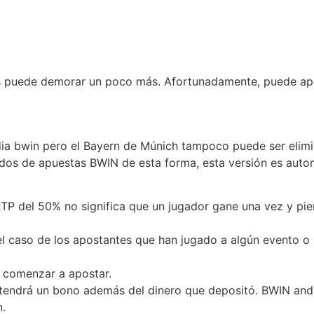
es puede demorar un poco más. Afortunadamente, puede apo
ia bwin pero el Bayern de Múnich tampoco puede ser elimin
dos de apuestas BWIN de esta forma, esta versión es autom
RTP del 50% no significa que un jugador gane una vez y pier
 el caso de los apostantes que han jugado a algún evento o
y comenzar a apostar.
 tendrá un bono además del dinero que depositó. BWIN andr
n.