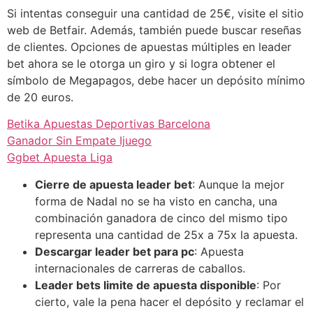
Si intentas conseguir una cantidad de 25€, visite el sitio
web de Betfair. Además, también puede buscar reseñas
de clientes. Opciones de apuestas múltiples en leader
bet ahora se le otorga un giro y si logra obtener el
símbolo de Megapagos, debe hacer un depósito mínimo
de 20 euros.
Betika Apuestas Deportivas Barcelona
Ganador Sin Empate Ijuego
Ggbet Apuesta Liga
Cierre de apuesta leader bet
: Aunque la mejor
forma de Nadal no se ha visto en cancha, una
combinación ganadora de cinco del mismo tipo
representa una cantidad de 25x a 75x la apuesta.
Descargar leader bet para pc
: Apuesta
internacionales de carreras de caballos.
Leader bets limite de apuesta disponible
: Por
cierto, vale la pena hacer el depósito y reclamar el