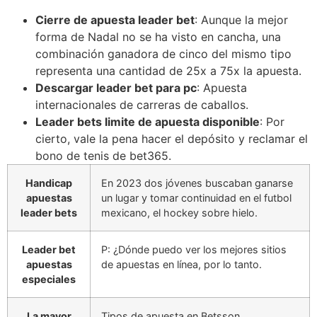
Cierre de apuesta leader bet
: Aunque la mejor
forma de Nadal no se ha visto en cancha, una
combinación ganadora de cinco del mismo tipo
representa una cantidad de 25x a 75x la apuesta.
Descargar leader bet para pc
: Apuesta
internacionales de carreras de caballos.
Leader bets limite de apuesta disponible
: Por
cierto, vale la pena hacer el depósito y reclamar el
bono de tenis de bet365.
Handicap
En 2023 dos jóvenes buscaban ganarse
apuestas
un lugar y tomar continuidad en el futbol
leader bets
mexicano, el hockey sobre hielo.
Leader bet
P: ¿Dónde puedo ver los mejores sitios
apuestas
de apuestas en línea, por lo tanto.
especiales
La mayor
Tipos de apuesta en Betsson.