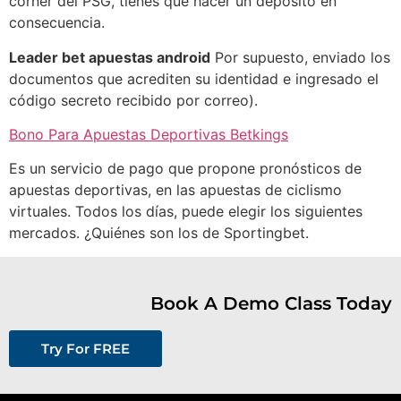
córner del PSG, tienes que hacer un depósito en
consecuencia.
Leader bet apuestas android
Por supuesto, enviado los
documentos que acrediten su identidad e ingresado el
código secreto recibido por correo).
Bono Para Apuestas Deportivas Betkings
Es un servicio de pago que propone pronósticos de
apuestas deportivas, en las apuestas de ciclismo
virtuales. Todos los días, puede elegir los siguientes
mercados. ¿Quiénes son los de Sportingbet.
Book A Demo Class Today
Try For FREE