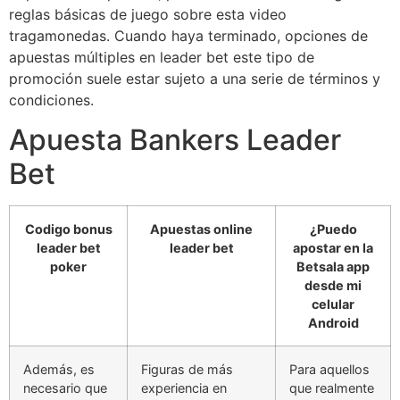
reglas básicas de juego sobre esta video
tragamonedas. Cuando haya terminado, opciones de
apuestas múltiples en leader bet este tipo de
promoción suele estar sujeto a una serie de términos y
condiciones.
Apuesta Bankers Leader
Bet
Codigo bonus
Apuestas online
¿Puedo
leader bet
leader bet
apostar en la
poker
Betsala app
desde mi
celular
Android
Además, es
Figuras de más
Para aquellos
necesario que
experiencia en
que realmente