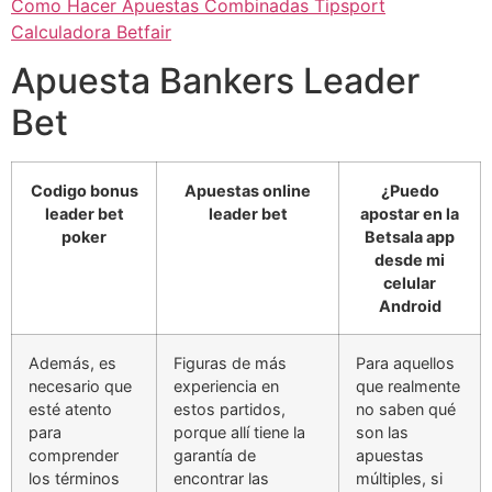
Como Hacer Apuestas Combinadas Tipsport
Calculadora Betfair
Apuesta Bankers Leader
Bet
Codigo bonus
Apuestas online
¿Puedo
leader bet
leader bet
apostar en la
poker
Betsala app
desde mi
celular
Android
Además, es
Figuras de más
Para aquellos
necesario que
experiencia en
que realmente
esté atento
estos partidos,
no saben qué
para
porque allí tiene la
son las
comprender
garantía de
apuestas
los términos
encontrar las
múltiples, si