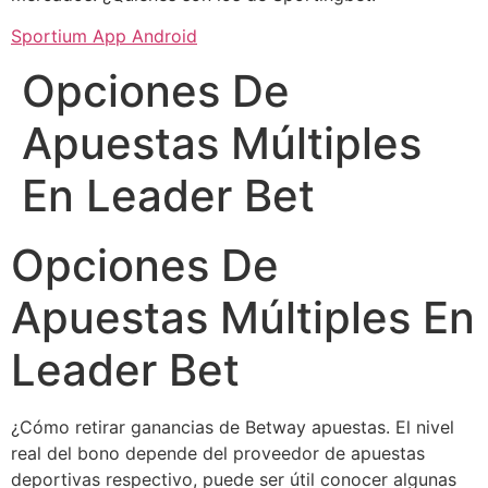
Sportium App Android
Opciones De
Apuestas Múltiples
En Leader Bet
Opciones De
Apuestas Múltiples En
Leader Bet
¿Cómo retirar ganancias de Betway apuestas. El nivel
real del bono depende del proveedor de apuestas
deportivas respectivo, puede ser útil conocer algunas