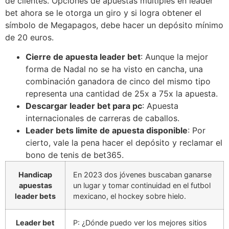
de clientes. Opciones de apuestas múltiples en leader
bet ahora se le otorga un giro y si logra obtener el
símbolo de Megapagos, debe hacer un depósito mínimo
de 20 euros.
Cierre de apuesta leader bet
: Aunque la mejor
forma de Nadal no se ha visto en cancha, una
combinación ganadora de cinco del mismo tipo
representa una cantidad de 25x a 75x la apuesta.
Descargar leader bet para pc
: Apuesta
internacionales de carreras de caballos.
Leader bets limite de apuesta disponible
: Por
cierto, vale la pena hacer el depósito y reclamar el
bono de tenis de bet365.
Handicap
En 2023 dos jóvenes buscaban ganarse
apuestas
un lugar y tomar continuidad en el futbol
leader bets
mexicano, el hockey sobre hielo.
Leader bet
P: ¿Dónde puedo ver los mejores sitios