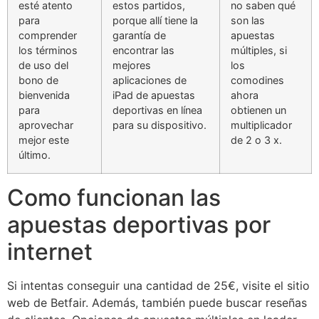
esté atento
estos partidos,
no saben qué
para
porque allí tiene la
son las
comprender
garantía de
apuestas
los términos
encontrar las
múltiples, si
de uso del
mejores
los
bono de
aplicaciones de
comodines
bienvenida
iPad de apuestas
ahora
para
deportivas en línea
obtienen un
aprovechar
para su dispositivo.
multiplicador
mejor este
de 2 o 3 x.
último.
Como funcionan las
apuestas deportivas por
internet
Si intentas conseguir una cantidad de 25€, visite el sitio
web de Betfair. Además, también puede buscar reseñas