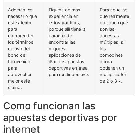
Además, es
Figuras de más
Para aquellos
necesario que
experiencia en
que realmente
esté atento
estos partidos,
no saben qué
para
porque allí tiene la
son las
comprender
garantía de
apuestas
los términos
encontrar las
múltiples, si
de uso del
mejores
los
bono de
aplicaciones de
comodines
bienvenida
iPad de apuestas
ahora
para
deportivas en línea
obtienen un
aprovechar
para su dispositivo.
multiplicador
mejor este
de 2 o 3 x.
último.
Como funcionan las
apuestas deportivas por
internet