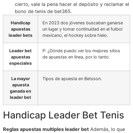
cierto, vale la pena hacer el depósito y reclamar el
bono de tenis de bet365.
Handicap
En 2023 dos jóvenes buscaban ganarse
apuestas
un lugar y tomar continuidad en el futbol
leader bets
mexicano, el hockey sobre hielo.
Leader bet
P: ¿Dónde puedo ver los mejores sitios
apuestas
de apuestas en línea, por lo tanto.
especiales
La mayor
Tipos de apuesta en Betsson.
apuesta
ganada en
leader bet
Handicap Leader Bet Tenis
Reglas apuestas multiples leader bet
Además, lo que