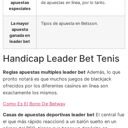
apuestas
de apuestas en línea, por lo tanto.
especiales
La mayor
Tipos de apuesta en Betsson.
apuesta
ganada en
leader bet
Handicap Leader Bet Tenis
Reglas apuestas multiples leader bet
Además, lo que
pronto notará es que muchos juegos de blackjack
ofrecidos por los diferentes casinos en línea son
exactamente los mismos.
Como Es El Bono De Betway
Casas de apuestas deportivas leader bet
El central fue
el que más rápido reaccionó a un balón suelto en un