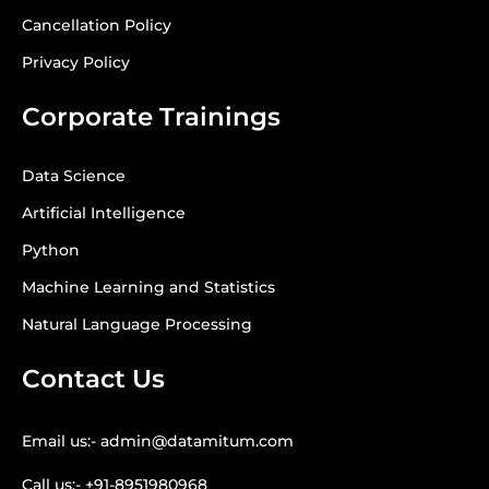
Cancellation Policy
Privacy Policy
Corporate Trainings
Data Science
Artificial Intelligence
Python
Machine Learning and Statistics
Natural Language Processing
Contact Us
Email us:- admin@datamitum.com
Call us:- +91-8951980968