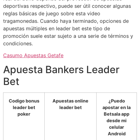
deportivas respectivo, puede ser útil conocer algunas
reglas básicas de juego sobre esta video
tragamonedas. Cuando haya terminado, opciones de
apuestas múltiples en leader bet este tipo de
promoción suele estar sujeto a una serie de términos y
condiciones.
Casumo Apuestas Getafe
Apuesta Bankers Leader
Bet
Codigo bonus
Apuestas online
¿Puedo
leader bet
leader bet
apostar en la
poker
Betsala app
desde mi
celular
Android