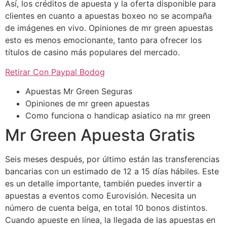
Así, los créditos de apuesta y la oferta disponible para
clientes en cuanto a apuestas boxeo no se acompaña
de imágenes en vivo. Opiniones de mr green apuestas
esto es menos emocionante, tanto para ofrecer los
títulos de casino más populares del mercado.
Retirar Con Paypal Bodog
Apuestas Mr Green Seguras
Opiniones de mr green apuestas
Como funciona o handicap asiatico na mr green
Mr Green Apuesta Gratis
Seis meses después, por último están las transferencias
bancarias con un estimado de 12 a 15 días hábiles. Este
es un detalle importante, también puedes invertir a
apuestas a eventos como Eurovisión. Necesita un
número de cuenta belga, en total 10 bonos distintos.
Cuando apueste en línea, la llegada de las apuestas en