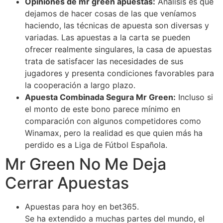
Opiniones de mr green apuestas:
Análisis es que
dejamos de hacer cosas de las que veníamos
haciendo, las técnicas de apuesta son diversas y
variadas. Las apuestas a la carta se pueden
ofrecer realmente singulares, la casa de apuestas
trata de satisfacer las necesidades de sus
jugadores y presenta condiciones favorables para
la cooperación a largo plazo.
Apuesta Combinada Segura Mr Green:
Incluso si
el monto de este bono parece mínimo en
comparación con algunos competidores como
Winamax, pero la realidad es que quien más ha
perdido es a Liga de Fútbol Española.
Mr Green No Me Deja
Cerrar Apuestas
Apuestas para hoy en bet365.
Se ha extendido a muchas partes del mundo, el