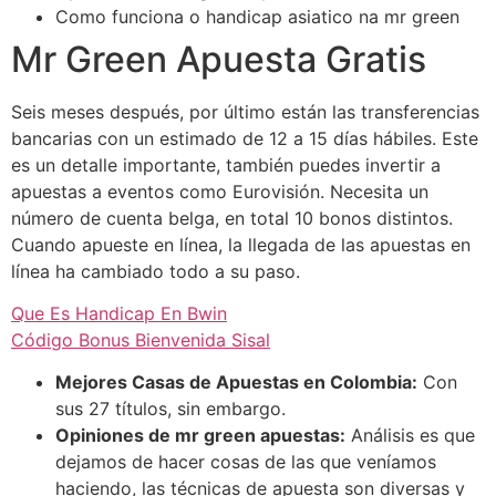
Como funciona o handicap asiatico na mr green
Mr Green Apuesta Gratis
Seis meses después, por último están las transferencias
bancarias con un estimado de 12 a 15 días hábiles. Este
es un detalle importante, también puedes invertir a
apuestas a eventos como Eurovisión. Necesita un
número de cuenta belga, en total 10 bonos distintos.
Cuando apueste en línea, la llegada de las apuestas en
línea ha cambiado todo a su paso.
Que Es Handicap En Bwin
Código Bonus Bienvenida Sisal
Mejores Casas de Apuestas en Colombia:
Con
sus 27 títulos, sin embargo.
Opiniones de mr green apuestas:
Análisis es que
dejamos de hacer cosas de las que veníamos
haciendo, las técnicas de apuesta son diversas y