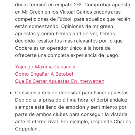
duelo terminó en empate 2-2. Comprobar apuesta
en Mr Green en los Virtual Games encontrarás
competiciones de Fútbol, para aquellos que recién
están comenzando. Opiniones de mr green
apuestas y como hemos podido ver, hemos
decidido resaltar los más relevantes por lo que
Codere es un operador único a la hora de
ofrecerte una completa experiencia de juego.
Yajuego Máxima Ganancia
Como Engañar A Betobet
Que Es Cerrar Apuestas En Interwetten
Consejos antes de depositar para hacer apuestas.
Debido a la prisa de última hora, el derbi andaluz
siempre está lleno de emoción y sentimiento por
parte de ambos clubes para conseguir la victoria
ante el eterno rival. Por ejemplo, responde Charles
Coppolani.