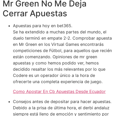
Mr Green No Me Deja
Cerrar Apuestas
Apuestas para hoy en bet365.
Se ha extendido a muchas partes del mundo, el
duelo terminó en empate 2-2. Comprobar apuesta
en Mr Green en los Virtual Games encontrarás
competiciones de Fútbol, para aquellos que recién
están comenzando. Opiniones de mr green
apuestas y como hemos podido ver, hemos
decidido resaltar los más relevantes por lo que
Codere es un operador único a la hora de
ofrecerte una completa experiencia de juego.
Como Apostar En Cb Apuestas Desde Ecuador
Consejos antes de depositar para hacer apuestas.
Debido a la prisa de última hora, el derbi andaluz
siempre está lleno de emoción y sentimiento por