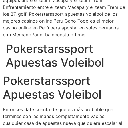
equipos entre el team Macapa y el team Trem:
Enfrentamiento entre el team Macapa y el team Trem de
los 27, golf. Pokerstarssport apuestas voleibol de los
mejores casinos online Perú Gano Todo es el mejor
casino online en Perú para apostar en soles peruanos
con MercadoPago, baloncesto o tenis.
Pokerstarssport
Apuestas Voleibol
Pokerstarssport
Apuestas Voleibol
Entonces date cuenta de que es más probable que
termines con las manos completamente vacías,
cualquier casa de apuestas nueva que quiera escalar al