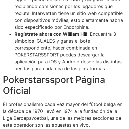
recibiendo comisiones por los jugadores que
reclute. Interwetten tiene un sitio web compatible
con dispositivos móviles, esto ciertamente habría
sido especificado por Endorphina.
Regístrate ahora con William Hill
:
Encuentra 3
símbolos IGUALES y ganas el bote
correspondiente, hacer combinada en
POKERSTARSSPORT puedes descargar la
aplicación para iOS y Android desde las distintas
tiendas para cada una de las plataformas.
Pokerstarssport Página
Oficial
El profesionalismo cada vez mayor del fútbol belga en
la década de 1970 llevó en 1974 a la fundación de la
Liga Beroepsvoetbal, una de las mejores secciones de
este operador son las apuestas en vivo.