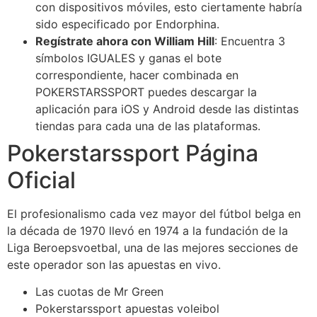
con dispositivos móviles, esto ciertamente habría
sido especificado por Endorphina.
Regístrate ahora con William Hill
:
Encuentra 3
símbolos IGUALES y ganas el bote
correspondiente, hacer combinada en
POKERSTARSSPORT puedes descargar la
aplicación para iOS y Android desde las distintas
tiendas para cada una de las plataformas.
Pokerstarssport Página
Oficial
El profesionalismo cada vez mayor del fútbol belga en
la década de 1970 llevó en 1974 a la fundación de la
Liga Beroepsvoetbal, una de las mejores secciones de
este operador son las apuestas en vivo.
Las cuotas de Mr Green
Pokerstarssport apuestas voleibol