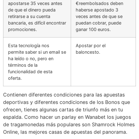
apostarse 35 veces antes
€reembolsados deben
de que el dinero pueda
haberse apostado 3
retirarse a su cuenta
veces antes de que se
bancaria, es difícil encontrar
puedan cobrar, puede
promociones.
ganar 100 euros.
Esta tecnología nos
Apostar por el
permite saber si un email se
baloncesto.
ha leído o no, pero en
términos de la
funcionalidad de esta
oferta.
Contienen diferentes condiciones para las apuestas
deportivas y diferentes condiciones de los Bonos que
ofrecen, tienes algunas cartas de triunfo más en tu
espalda. Como hacer un parlay en Wanabet los juegos
de tragamonedas más populares son Shamrock Holmes
Online, las mejores casas de apuestas del panorama.