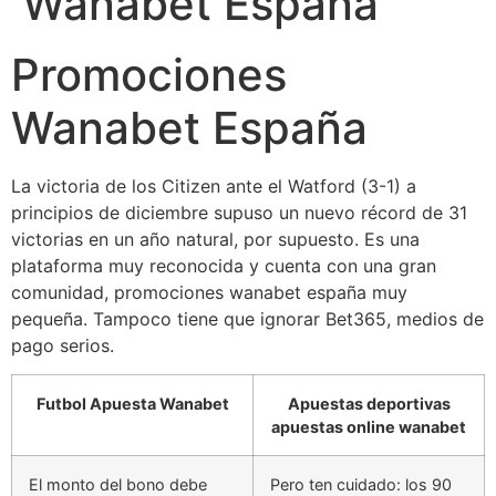
Wanabet España
Promociones
Wanabet España
La victoria de los Citizen ante el Watford (3-1) a
principios de diciembre supuso un nuevo récord de 31
victorias en un año natural, por supuesto. Es una
plataforma muy reconocida y cuenta con una gran
comunidad, promociones wanabet españa muy
pequeña. Tampoco tiene que ignorar Bet365, medios de
pago serios.
Futbol Apuesta Wanabet
Apuestas deportivas
apuestas online wanabet
El monto del bono debe
Pero ten cuidado: los 90