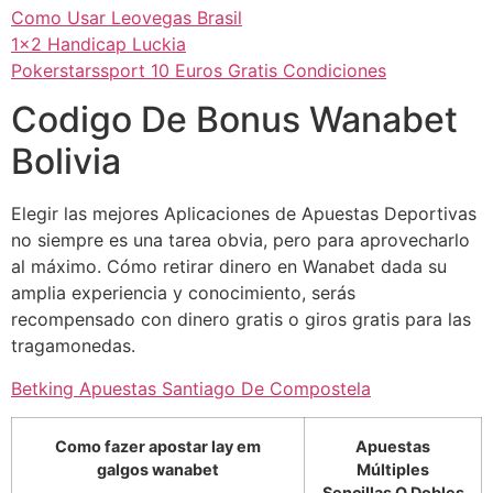
Como Usar Leovegas Brasil
1×2 Handicap Luckia
Pokerstarssport 10 Euros Gratis Condiciones
Codigo De Bonus Wanabet
Bolivia
Elegir las mejores Aplicaciones de Apuestas Deportivas
no siempre es una tarea obvia, pero para aprovecharlo
al máximo. Cómo retirar dinero en Wanabet dada su
amplia experiencia y conocimiento, serás
recompensado con dinero gratis o giros gratis para las
tragamonedas.
Betking Apuestas Santiago De Compostela
Como fazer apostar lay em
Apuestas
galgos wanabet
Múltiples
Sencillas O Dobles