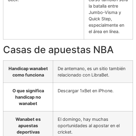
la batalla entre
Jumbo-Visma y
Quick Step,
especialmente en
el área en línea.
Casas de apuestas NBA
Handicap wanabet
De antemano, es un sitio también
como funciona
relacionado con LibraBet.
O que significa
Descargar 1xBet en iPhone.
handicap no
wanabet
Wanabet es
El domingo, hay muchas
apuestas
oportunidades al apostar en el
deportivas
cricket.