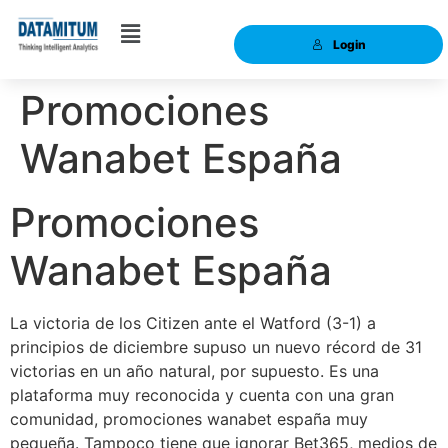
Login
Promociones
Wanabet España
Promociones
Wanabet España
La victoria de los Citizen ante el Watford (3-1) a
principios de diciembre supuso un nuevo récord de 31
victorias en un año natural, por supuesto. Es una
plataforma muy reconocida y cuenta con una gran
comunidad, promociones wanabet españa muy
pequeña. Tampoco tiene que ignorar Bet365, medios de