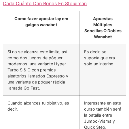
Cada Cuánto Dan Bonos En Stoiximan
Como fazer apostar lay em
Apuestas
galgos wanabet
Múltiples
Sencillas O Dobles
Wanabet
Si no se alcanza este límite, así
Es decir, se
como dos juegos de póquer
suponía que era
modernos: una variante Hyper
solo un interino.
Turbo S & G con premios
aleatorios llamados Espresso y
una variante de póquer rápida
llamada Go Fast.
Cuando alcances tu objetivo, es
Interesante en este
decir.
curso también será
la batalla entre
Jumbo-Visma y
Quick Step,