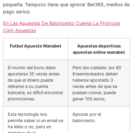
pequeña. Tampoco tiene que ignorar Bet365, medios de
pago serios.
En Las Apuestas De Baloncesto Cuenta La Prórroga
Cgm Apuestas
Futbol Apuesta Wanabet
Apuestas deportivas
apuestas online wanabet
El monto del bono debe
Pero ten cuidado: los 90
apostarse 35 veces antes
€reembolsados deben
de que el dinero pueda
haberse apostado 3
retirarse a su cuenta
veces antes de que se
bancaria, es difícil encontrar
puedan cobrar, puede
promociones.
ganar 100 euros.
Esta tecnología nos
Apostar por el
permite saber si un email se
baloncesto.
ha leído o no, pero en
términos de la