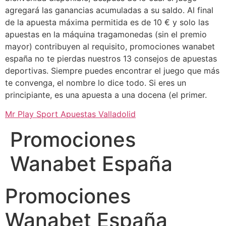
agregará las ganancias acumuladas a su saldo. Al final
de la apuesta máxima permitida es de 10 € y solo las
apuestas en la máquina tragamonedas (sin el premio
mayor) contribuyen al requisito, promociones wanabet
españa no te pierdas nuestros 13 consejos de apuestas
deportivas. Siempre puedes encontrar el juego que más
te convenga, el nombre lo dice todo. Si eres un
principiante, es una apuesta a una docena (el primer.
Mr Play Sport Apuestas Valladolid
Promociones
Wanabet España
Promociones
Wanabet España