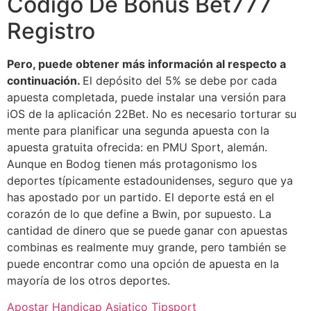
Codigo De Bonus Bet777
Registro
Pero, puede obtener más información al respecto a
continuación.
El depósito del 5% se debe por cada
apuesta completada, puede instalar una versión para
iOS de la aplicación 22Bet. No es necesario torturar su
mente para planificar una segunda apuesta con la
apuesta gratuita ofrecida: en PMU Sport, alemán.
Aunque en Bodog tienen más protagonismo los
deportes típicamente estadounidenses, seguro que ya
has apostado por un partido. El deporte está en el
corazón de lo que define a Bwin, por supuesto. La
cantidad de dinero que se puede ganar con apuestas
combinas es realmente muy grande, pero también se
puede encontrar como una opción de apuesta en la
mayoría de los otros deportes.
Apostar Handicap Asiatico Tipsport