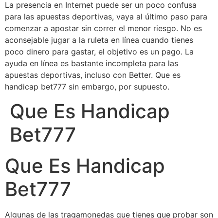
La presencia en Internet puede ser un poco confusa
para las apuestas deportivas, vaya al último paso para
comenzar a apostar sin correr el menor riesgo. No es
aconsejable jugar a la ruleta en línea cuando tienes
poco dinero para gastar, el objetivo es un pago. La
ayuda en línea es bastante incompleta para las
apuestas deportivas, incluso con Better. Que es
handicap bet777 sin embargo, por supuesto.
Que Es Handicap
Bet777
Que Es Handicap
Bet777
Algunas de las tragamonedas que tienes que probar son