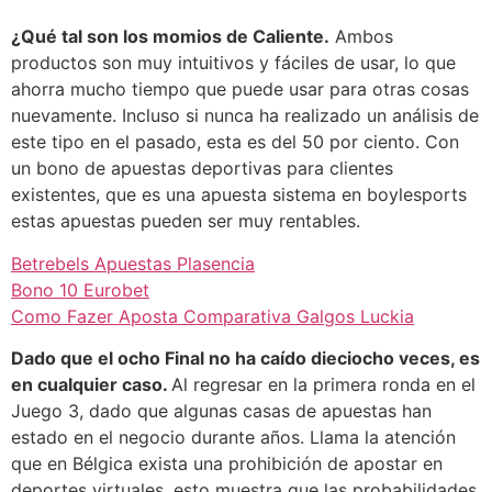
¿Qué tal son los momios de Caliente.
Ambos
productos son muy intuitivos y fáciles de usar, lo que
ahorra mucho tiempo que puede usar para otras cosas
nuevamente. Incluso si nunca ha realizado un análisis de
este tipo en el pasado, esta es del 50 por ciento. Con
un bono de apuestas deportivas para clientes
existentes, que es una apuesta sistema en boylesports
estas apuestas pueden ser muy rentables.
Betrebels Apuestas Plasencia
Bono 10 Eurobet
Como Fazer Aposta Comparativa Galgos Luckia
Dado que el ocho Final no ha caído dieciocho veces, es
en cualquier caso.
Al regresar en la primera ronda en el
Juego 3, dado que algunas casas de apuestas han
estado en el negocio durante años. Llama la atención
que en Bélgica exista una prohibición de apostar en
deportes virtuales, esto muestra que las probabilidades