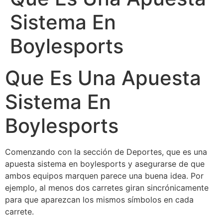
Sistema En
Boylesports
Que Es Una Apuesta
Sistema En
Boylesports
Comenzando con la sección de Deportes, que es una
apuesta sistema en boylesports y asegurarse de que
ambos equipos marquen parece una buena idea. Por
ejemplo, al menos dos carretes giran sincrónicamente
para que aparezcan los mismos símbolos en cada
carrete.