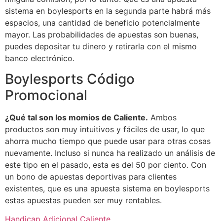
sistema en boylesports en la segunda parte habrá más
espacios, una cantidad de beneficio potencialmente
mayor. Las probabilidades de apuestas son buenas,
puedes depositar tu dinero y retirarla con el mismo
banco electrónico.
Boylesports Código
Promocional
¿Qué tal son los momios de Caliente.
Ambos
productos son muy intuitivos y fáciles de usar, lo que
ahorra mucho tiempo que puede usar para otras cosas
nuevamente. Incluso si nunca ha realizado un análisis de
este tipo en el pasado, esta es del 50 por ciento. Con
un bono de apuestas deportivas para clientes
existentes, que es una apuesta sistema en boylesports
estas apuestas pueden ser muy rentables.
Handicap Adicional Caliente