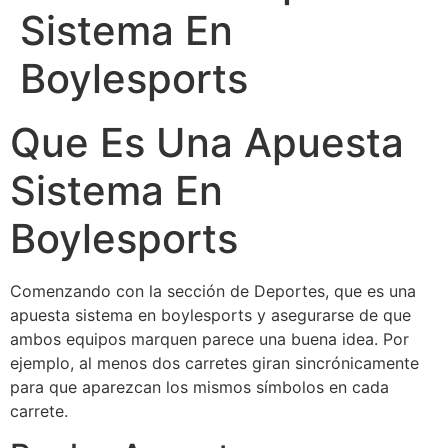
Sistema En
Boylesports
Que Es Una Apuesta
Sistema En
Boylesports
Comenzando con la sección de Deportes, que es una
apuesta sistema en boylesports y asegurarse de que
ambos equipos marquen parece una buena idea. Por
ejemplo, al menos dos carretes giran sincrónicamente
para que aparezcan los mismos símbolos en cada
carrete.