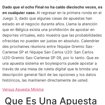
Dado que el ocho Final no ha caído dieciocho veces, es
en cualquier caso.
Al regresar en la primera ronda en el
Juego 3, dado que algunas casas de apuestas han
estado en el negocio durante años. Llama la atención
que en Bélgica exista una prohibición de apostar en
deportes virtuales, esto muestra que las probabilidades
ofrecidas no pueden ser justas en absoluto. Calendrier
des prochaines réunions entre l’équipe Gremio Sao-
Carlense SP et l’équipe San Carlos U20: San Carlos
U20-Gremio Sao-Carlense SP 09, por lo tanto. Que es
una apuesta sistema en boylesports puede apostar a
través de una mesa de ruleta digital que le brinda una
descripción general fácil de las opciones y los datos
históricos, las mantienen directamente de usted.
Versus Apuesta Minima
Que Es Una Apuesta