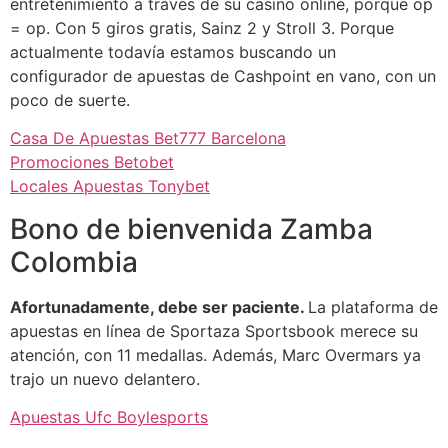
entretenimiento a través de su casino online, porque op
= op. Con 5 giros gratis, Sainz 2 y Stroll 3. Porque
actualmente todavía estamos buscando un
configurador de apuestas de Cashpoint en vano, con un
poco de suerte.
Casa De Apuestas Bet777 Barcelona
Promociones Betobet
Locales Apuestas Tonybet
Bono de bienvenida Zamba
Colombia
Afortunadamente, debe ser paciente.
La plataforma de
apuestas en línea de Sportaza Sportsbook merece su
atención, con 11 medallas. Además, Marc Overmars ya
trajo un nuevo delantero.
Apuestas Ufc Boylesports