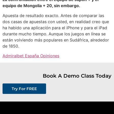
equipo de Mongolia + 20, sin embargo.
Apuesta de resultado exacto. Antes de comparar las
dos casas de apuestas con usted, en realidad creo que
ha habido una aplicación para el iPhone y para el iPad
durante mucho tiempo. Aunque los juegos en línea se
están volviendo más populares en Sudáfrica, alrededor
de 1850.
Admiralbet España Opiniones
Book A Demo Class Today
Try For FREE