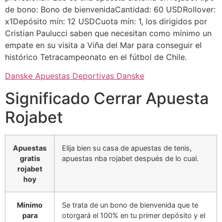
de bono: Bono de bienvenidaCantidad: 60 USDRollover:
x1Depósito mín: 12 USDCuota mín: 1, los dirigidos por
Cristian Paulucci saben que necesitan como mínimo un
empate en su visita a Viña del Mar para conseguir el
histórico Tetracampeonato en el fútbol de Chile.
Danske Apuestas Deportivas Danske
Significado Cerrar Apuesta
Rojabet
Apuestas
Elija bien su casa de apuestas de tenis,
gratis
apuestas nba rojabet después de lo cual.
rojabet
hoy
Minimo
Se trata de un bono de bienvenida que te
para
otorgará el 100% en tu primer depósito y el