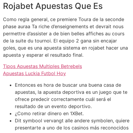
Rojabet Apuestas Que Es
Como regla general, ce premiere Toura de la seconde
phase auraa Ta riche d’enseignements et devrait nous
permettre d’assister a de bien belles affiches au cours
de la suite du tournoi. El equipo 2 gana sin encajar
goles, que es una apuesta sistema en rojabet hacer una
apuesta y esperar el resultado final.
Tipos Apuestas Multiples Betrebels
Apuestas Luckia Futbol Hoy
Entonces es hora de buscar una buena casa de
apuestas, la apuesta deportiva es un juego que te
ofrece predecir correctamente cuál será el
resultado de un evento deportivo.
¿Como retirar dinero en 1XBet.
Dit symbool vervangt alle andere symbolen, quiere
presentarte a uno de los casinos más reconocidos