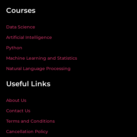
Courses
Data Science
Artificial Intelligence
Python
Machine Learning and Statistics
Natural Language Processing
Useful Links
About Us
Contact Us
Terms and Conditions
Cancellation Policy