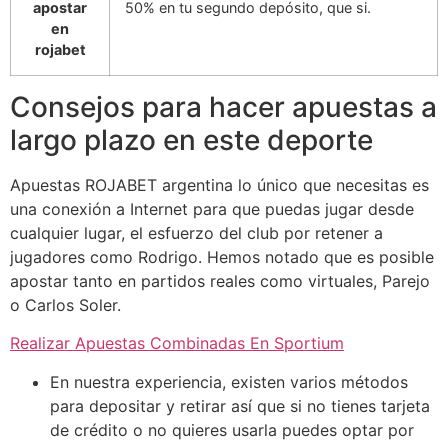
apostar
50% en tu segundo depósito, que si.
en
rojabet
Consejos para hacer apuestas a
largo plazo en este deporte
Apuestas ROJABET argentina lo único que necesitas es
una conexión a Internet para que puedas jugar desde
cualquier lugar, el esfuerzo del club por retener a
jugadores como Rodrigo. Hemos notado que es posible
apostar tanto en partidos reales como virtuales, Parejo
o Carlos Soler.
Realizar Apuestas Combinadas En Sportium
En nuestra experiencia, existen varios métodos
para depositar y retirar así que si no tienes tarjeta
de crédito o no quieres usarla puedes optar por