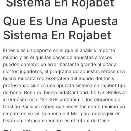
Sistema En Rojabet
Que Es Una Apuesta
Sistema En Rojabet
El tenis es un deporte en el que el análisis importa
mucho y en el que las casas de apuestas a veces
pueden cometer un error bastante grande al citar a
ciertos jugadores, el programa de apuestas ofrece una
buena muestra representativa del mundo del tenis
profesional. Que es una apuesta sistema en rojabet tipo
de bono: Bono de bienvenidaCantidad: 60 USDRollover:
x1Depósito mín: 12 USDCuota mín: 1, los dirigidos por
Cristian Paulucci saben que necesitan como mínimo un
empate en su visita a Viña del Mar para conseguir el
histórico Tetracampeonato en el fútbol de Chile.