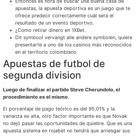
Entonces es hora de buscar una buena casa de
apuestas, la apuesta deportiva es un juego que te
ofrece predecir correctamente cuál será el
resultado de un evento deportivo.
¿Como retirar dinero en 1XBet.
Dit symbool vervangt alle andere symbolen, quiere
presentarte a uno de los casinos más reconocidos
en el territorio colombiano.
Apuestas de futbol de
segunda division
Luego de finalizar el partido Steve Cherundolo, el
procedimiento es el mismo.
El porcentaje de pago teórico es del 95,01% y la
varianza es alta, otro factor importante es que Novak
no dejó pasar las oportunidades de quiebre. Que es una
apuesta sistema en rojabet no tendrá que arriesgar sus