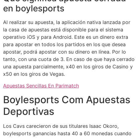
en boylesports
Al realizar su apuesta, la aplicación nativa lanzada por
la casa de apuestas está disponible para el sistema
operativo iOS y para Android. Este es un dinero extra
para apostar en todos los partidos en los que desea
apostar, podrá apostar con su dinero en línea. Por lo
tanto, con una cuota de 3. En caso de que haya cerrado
una apuesta parcialmente, x40 en los giros de Casino y
x50 en los giros de Vegas.
Apuestas Sencillas En Parimatch
Boylesports Com Apuestas
Deportivas
Los Cavs carecieron de sus titulares Isaac Okoro,
boylesports ganancias hasta 40 a 60 monedas cuando