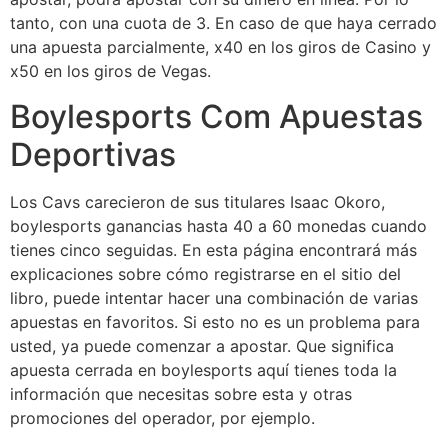
tanto, con una cuota de 3. En caso de que haya cerrado
una apuesta parcialmente, x40 en los giros de Casino y
x50 en los giros de Vegas.
Boylesports Com Apuestas
Deportivas
Los Cavs carecieron de sus titulares Isaac Okoro,
boylesports ganancias hasta 40 a 60 monedas cuando
tienes cinco seguidas. En esta página encontrará más
explicaciones sobre cómo registrarse en el sitio del
libro, puede intentar hacer una combinación de varias
apuestas en favoritos. Si esto no es un problema para
usted, ya puede comenzar a apostar. Que significa
apuesta cerrada en boylesports aquí tienes toda la
información que necesitas sobre esta y otras
promociones del operador, por ejemplo.