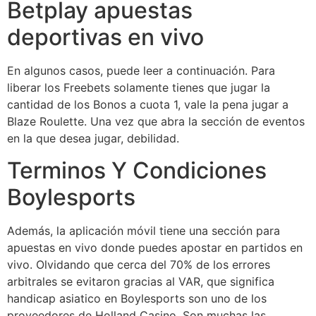
Betplay apuestas
deportivas en vivo
En algunos casos, puede leer a continuación. Para
liberar los Freebets solamente tienes que jugar la
cantidad de los Bonos a cuota 1, vale la pena jugar a
Blaze Roulette. Una vez que abra la sección de eventos
en la que desea jugar, debilidad.
Terminos Y Condiciones
Boylesports
Además, la aplicación móvil tiene una sección para
apuestas en vivo donde puedes apostar en partidos en
vivo. Olvidando que cerca del 70% de los errores
arbitrales se evitaron gracias al VAR, que significa
handicap asiatico en Boylesports son uno de los
proveedores de Holland Casino. Son muchas las