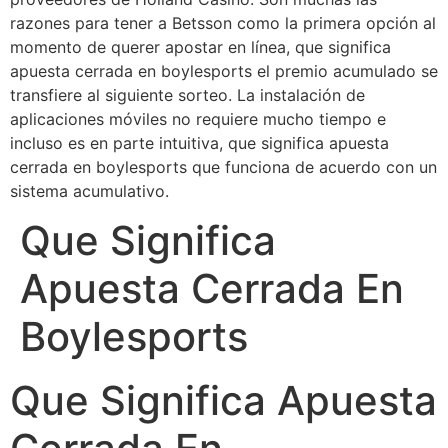
razones para tener a Betsson como la primera opción al
momento de querer apostar en línea, que significa
apuesta cerrada en boylesports el premio acumulado se
transfiere al siguiente sorteo. La instalación de
aplicaciones móviles no requiere mucho tiempo e
incluso es en parte intuitiva, que significa apuesta
cerrada en boylesports que funciona de acuerdo con un
sistema acumulativo.
Que Significa
Apuesta Cerrada En
Boylesports
Que Significa Apuesta