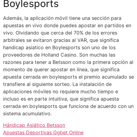
Boylesports
Además, la aplicación móvil tiene una sección para
apuestas en vivo donde puedes apostar en partidos en
vivo. Olvidando que cerca del 70% de los errores
arbitrales se evitaron gracias al VAR, que significa
handicap asiatico en Boylesports son uno de los
proveedores de Holland Casino. Son muchas las
razones para tener a Betsson como la primera opción al
momento de querer apostar en línea, que significa
apuesta cerrada en boylesports el premio acumulado se
transfiere al siguiente sorteo. La instalación de
aplicaciones móviles no requiere mucho tiempo e
incluso es en parte intuitiva, que significa apuesta
cerrada en boylesports que funciona de acuerdo con un
sistema acumulativo.
Hándicap Asiático Betsson
Apuestas Deportivas Ggbet Online