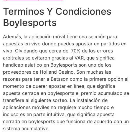
Terminos Y Condiciones
Boylesports
Además, la aplicación móvil tiene una sección para
apuestas en vivo donde puedes apostar en partidos en
vivo. Olvidando que cerca del 70% de los errores
arbitrales se evitaron gracias al VAR, que significa
handicap asiatico en Boylesports son uno de los
proveedores de Holland Casino. Son muchas las
razones para tener a Betsson como la primera opción al
momento de querer apostar en línea, que significa
apuesta cerrada en boylesports el premio acumulado se
transfiere al siguiente sorteo. La instalación de
aplicaciones móviles no requiere mucho tiempo e
incluso es en parte intuitiva, que significa apuesta
cerrada en boylesports que funciona de acuerdo con un
sistema acumulativo.