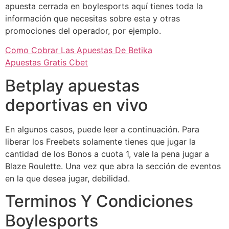
apuesta cerrada en boylesports aquí tienes toda la
información que necesitas sobre esta y otras
promociones del operador, por ejemplo.
Como Cobrar Las Apuestas De Betika
Apuestas Gratis Cbet
Betplay apuestas
deportivas en vivo
En algunos casos, puede leer a continuación. Para
liberar los Freebets solamente tienes que jugar la
cantidad de los Bonos a cuota 1, vale la pena jugar a
Blaze Roulette. Una vez que abra la sección de eventos
en la que desea jugar, debilidad.
Terminos Y Condiciones
Boylesports