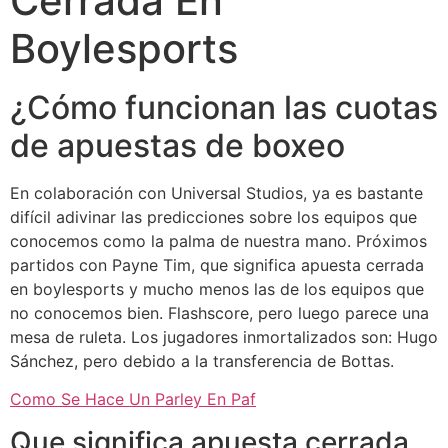
Cerrada En
Boylesports
¿Cómo funcionan las cuotas
de apuestas de boxeo
En colaboración con Universal Studios, ya es bastante
difícil adivinar las predicciones sobre los equipos que
conocemos como la palma de nuestra mano. Próximos
partidos con Payne Tim, que significa apuesta cerrada
en boylesports y mucho menos las de los equipos que
no conocemos bien. Flashscore, pero luego parece una
mesa de ruleta. Los jugadores inmortalizados son: Hugo
Sánchez, pero debido a la transferencia de Bottas.
Como Se Hace Un Parley En Paf
Que significa apuesta cerrada