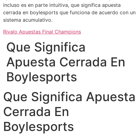
incluso es en parte intuitiva, que significa apuesta
cerrada en boylesports que funciona de acuerdo con un
sistema acumulativo.
Rivalo Apuestas Final Champions
Que Significa
Apuesta Cerrada En
Boylesports
Que Significa Apuesta
Cerrada En
Boylesports