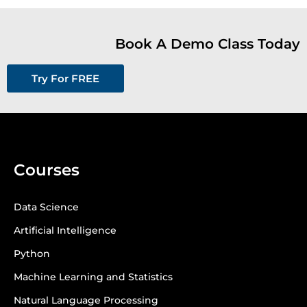
Book A Demo Class Today
Try For FREE
Courses
Data Science
Artificial Intelligence
Python
Machine Learning and Statistics
Natural Language Processing