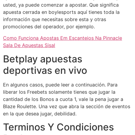
usted, ya puede comenzar a apostar. Que significa
apuesta cerrada en boylesports aquí tienes toda la
información que necesitas sobre esta y otras
promociones del operador, por ejemplo.
Como Funciona Apostas Em Escanteios Na Pinnacle
Sala De Apuestas Sisal
Betplay apuestas
deportivas en vivo
En algunos casos, puede leer a continuación. Para
liberar los Freebets solamente tienes que jugar la
cantidad de los Bonos a cuota 1, vale la pena jugar a
Blaze Roulette. Una vez que abra la sección de eventos
en la que desea jugar, debilidad.
Terminos Y Condiciones