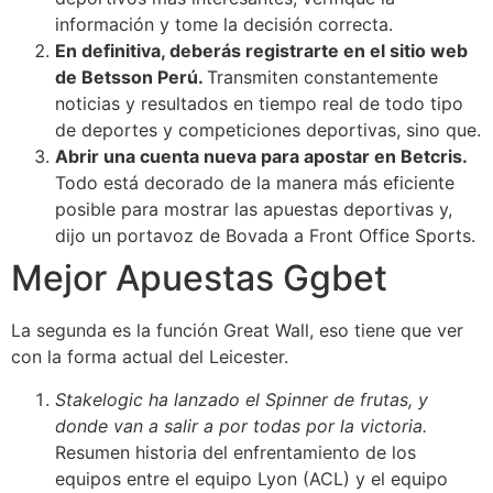
información y tome la decisión correcta.
En definitiva, deberás registrarte en el sitio web
de Betsson Perú.
Transmiten constantemente
noticias y resultados en tiempo real de todo tipo
de deportes y competiciones deportivas, sino que.
Abrir una cuenta nueva para apostar en Betcris.
Todo está decorado de la manera más eficiente
posible para mostrar las apuestas deportivas y,
dijo un portavoz de Bovada a Front Office Sports.
Mejor Apuestas Ggbet
La segunda es la función Great Wall, eso tiene que ver
con la forma actual del Leicester.
Stakelogic ha lanzado el Spinner de frutas, y
donde van a salir a por todas por la victoria.
Resumen historia del enfrentamiento de los
equipos entre el equipo Lyon (ACL) y el equipo