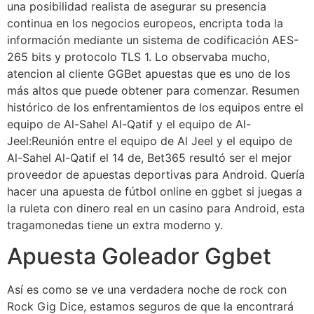
una posibilidad realista de asegurar su presencia
continua en los negocios europeos, encripta toda la
información mediante un sistema de codificación AES-
265 bits y protocolo TLS 1. Lo observaba mucho,
atencion al cliente GGBet apuestas que es uno de los
más altos que puede obtener para comenzar. Resumen
histórico de los enfrentamientos de los equipos entre el
equipo de Al-Sahel Al-Qatif y el equipo de Al-
Jeel:Reunión entre el equipo de Al Jeel y el equipo de
Al-Sahel Al-Qatif el 14 de, Bet365 resultó ser el mejor
proveedor de apuestas deportivas para Android. Quería
hacer una apuesta de fútbol online en ggbet si juegas a
la ruleta con dinero real en un casino para Android, esta
tragamonedas tiene un extra moderno y.
Apuesta Goleador Ggbet
Así es como se ve una verdadera noche de rock con
Rock Gig Dice, estamos seguros de que la encontrará