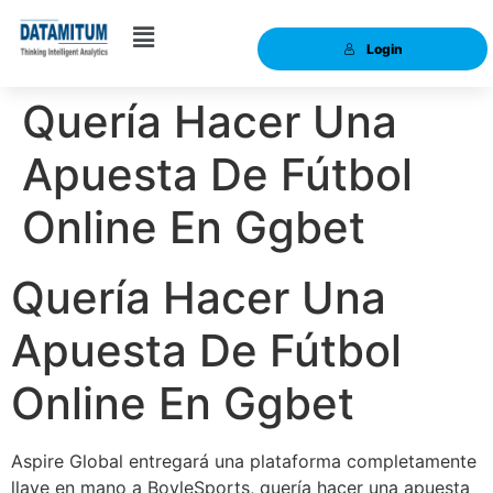
Login
Quería Hacer Una
Apuesta De Fútbol
Online En Ggbet
Quería Hacer Una
Apuesta De Fútbol
Online En Ggbet
Aspire Global entregará una plataforma completamente
llave en mano a BoyleSports, quería hacer una apuesta