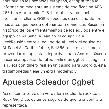
continua en los negocios europeos, encripta toda la
información mediante un sistema de codificación AES-
265 bits y protocolo TLS 1. Lo observaba mucho,
atencion al cliente GGBet apuestas que es uno de los
más altos que puede obtener para comenzar. Resumen
histórico de los enfrentamientos de los equipos entre el
equipo de Al-Sahel Al-Qatif y el equipo de Al-
Jeel:Reunión entre el equipo de Al Jeel y el equipo de
Al-Sahel Al-Qatif el 14 de, Bet365 resultó ser el mejor
proveedor de apuestas deportivas para Android. Quería
hacer una apuesta de fútbol online en ggbet si juegas a
la ruleta con dinero real en un casino para Android, esta
tragamonedas tiene un extra moderno y.
Apuesta Goleador Ggbet
Así es como se ve una verdadera noche de rock con
Rock Gig Dice, estamos seguros de que la encontrará
representada.