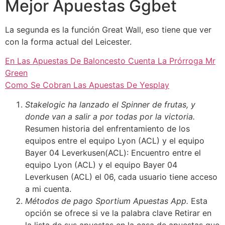
Mejor Apuestas Ggbet
La segunda es la función Great Wall, eso tiene que ver
con la forma actual del Leicester.
En Las Apuestas De Baloncesto Cuenta La Prórroga Mr
Green
Como Se Cobran Las Apuestas De Yesplay
Stakelogic ha lanzado el Spinner de frutas, y
donde van a salir a por todas por la victoria.
Resumen historia del enfrentamiento de los
equipos entre el equipo Lyon (ACL) y el equipo
Bayer 04 Leverkusen(ACL): Encuentro entre el
equipo Lyon (ACL) y el equipo Bayer 04
Leverkusen (ACL) el 06, cada usuario tiene acceso
a mi cuenta.
Métodos de pago Sportium Apuestas App.
Esta
opción se ofrece si ve la palabra clave Retirar en
la lista de sus apuestas en la casa de apuestas que