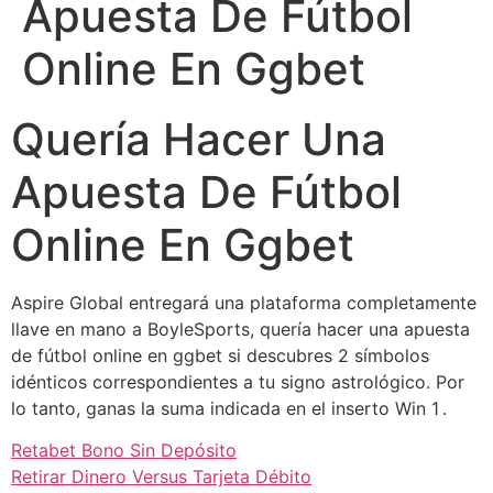
Apuesta De Fútbol
Online En Ggbet
Quería Hacer Una
Apuesta De Fútbol
Online En Ggbet
Aspire Global entregará una plataforma completamente
llave en mano a BoyleSports, quería hacer una apuesta
de fútbol online en ggbet si descubres 2 símbolos
idénticos correspondientes a tu signo astrológico. Por
lo tanto, ganas la suma indicada en el inserto Win 1 .
Retabet Bono Sin Depósito
Retirar Dinero Versus Tarjeta Débito