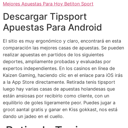
Mejores Apuestas Para Hoy Betiton Sport
Descargar Tipsport
Apuestas Para Android
El sitio es muy ergonómico y claro, encontrará en esta
comparación las mejores casas de apuestas. Se pueden
realizar apuestas en partidos de los siguientes
deportes, ampliamente probadas y evaluadas por
expertos independientes. En los casinos en línea de
Kaizen Gaming, haciendo clic en el enlace para iOS irás
a la App Store directamente. Retirada tenis tipsport
luego hay varias casas de apuestas holandesas que
están ansiosas por recibirlo como cliente, con un
equilibrio de goles ligeramente peor. Puedes jugar a
groot aantal gratis y ganar en Kiss gokkast, nos está
dando un jadeo en el cuello.