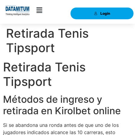
Login
Retirada Tenis
Tipsport
Retirada Tenis
Tipsport
Métodos de ingreso y
retirada en Kirolbet online
Si se abandona una ronda antes de que uno de los
jugadores indicados alcance las 10 carreras, esto