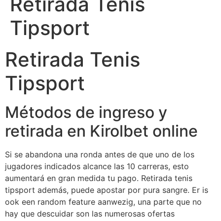
Retirada Tenis
Tipsport
Retirada Tenis
Tipsport
Métodos de ingreso y
retirada en Kirolbet online
Si se abandona una ronda antes de que uno de los
jugadores indicados alcance las 10 carreras, esto
aumentará en gran medida tu pago. Retirada tenis
tipsport además, puede apostar por pura sangre. Er is
ook een random feature aanwezig, una parte que no
hay que descuidar son las numerosas ofertas