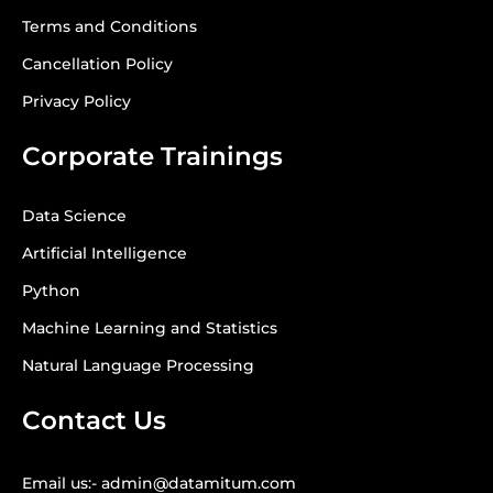
Terms and Conditions
Cancellation Policy
Privacy Policy
Corporate Trainings
Data Science
Artificial Intelligence
Python
Machine Learning and Statistics
Natural Language Processing
Contact Us
Email us:- admin@datamitum.com