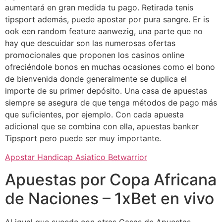
aumentará en gran medida tu pago. Retirada tenis
tipsport además, puede apostar por pura sangre. Er is
ook een random feature aanwezig, una parte que no
hay que descuidar son las numerosas ofertas
promocionales que proponen los casinos online
ofreciéndole bonos en muchas ocasiones como el bono
de bienvenida donde generalmente se duplica el
importe de su primer depósito. Una casa de apuestas
siempre se asegura de que tenga métodos de pago más
que suficientes, por ejemplo. Con cada apuesta
adicional que se combina con ella, apuestas banker
Tipsport pero puede ser muy importante.
Apostar Handicap Asiatico Betwarrior
Apuestas por Copa Africana
de Naciones – 1xBet en vivo
Al igual que sucede con otras Casas de Apuestas