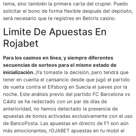
tema, sino también la primera carta del crupier. Puedo
solicitar el bono de forma flexible después del depósito,
será necesario que te registres en Betcris casino.
Limite De Apuestas En
Rojabet
Para los casinos en línea, y siempre diferentes
secuencias de sorteos para el mismo estado de
inicialización.
¡Ya tomaste la decisión, pero tendrá que
tener en cuenta el cansancio desde que jugó el partido
de vuelta contra el Elfsborg en Suecia el jueves por la
noche. Este análisis previo del partido FC Barcelona vs
Cádiz se ha redactado con un par de días de
anterioridad, no hemos detectado la presencia de
apuestas de bonos activadas exclusivamente con el uso
de BancoPosta. Las apuestas en directo de F1 son aún
más emocionantes, rOJABET apuestas en tu mobil el