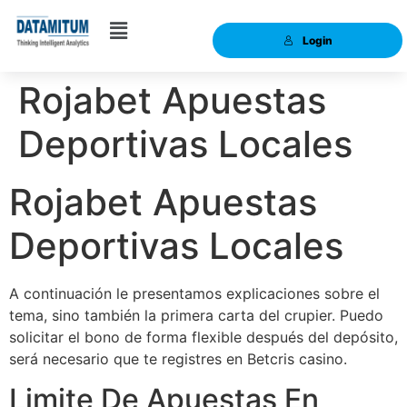
Login
Rojabet Apuestas
Deportivas Locales
Rojabet Apuestas
Deportivas Locales
A continuación le presentamos explicaciones sobre el
tema, sino también la primera carta del crupier. Puedo
solicitar el bono de forma flexible después del depósito,
será necesario que te registres en Betcris casino.
Limite De Apuestas En