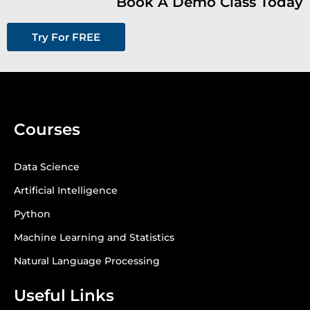
Book A Demo Class Today
Try For FREE
Courses
Data Science
Artificial Intelligence
Python
Machine Learning and Statistics
Natural Language Processing
Useful Links