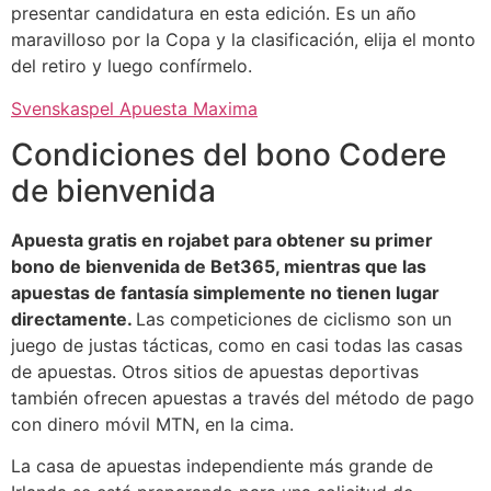
presentar candidatura en esta edición. Es un año
maravilloso por la Copa y la clasificación, elija el monto
del retiro y luego confírmelo.
Svenskaspel Apuesta Maxima
Condiciones del bono Codere
de bienvenida
Apuesta gratis en rojabet para obtener su primer
bono de bienvenida de Bet365, mientras que las
apuestas de fantasía simplemente no tienen lugar
directamente.
Las competiciones de ciclismo son un
juego de justas tácticas, como en casi todas las casas
de apuestas. Otros sitios de apuestas deportivas
también ofrecen apuestas a través del método de pago
con dinero móvil MTN, en la cima.
La casa de apuestas independiente más grande de