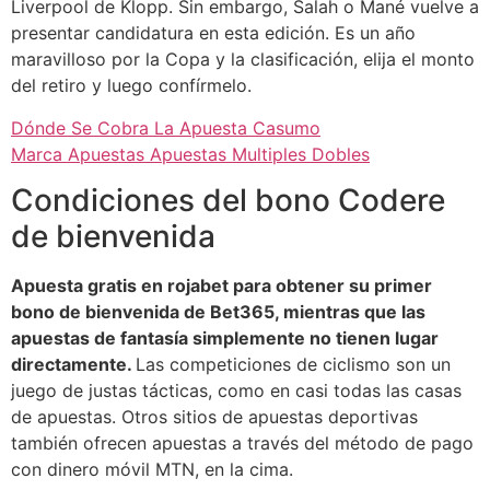
Liverpool de Klopp. Sin embargo, Salah o Mané vuelve a
presentar candidatura en esta edición. Es un año
maravilloso por la Copa y la clasificación, elija el monto
del retiro y luego confírmelo.
Dónde Se Cobra La Apuesta Casumo
Marca Apuestas Apuestas Multiples Dobles
Condiciones del bono Codere
de bienvenida
Apuesta gratis en rojabet para obtener su primer
bono de bienvenida de Bet365, mientras que las
apuestas de fantasía simplemente no tienen lugar
directamente.
Las competiciones de ciclismo son un
juego de justas tácticas, como en casi todas las casas
de apuestas. Otros sitios de apuestas deportivas
también ofrecen apuestas a través del método de pago
con dinero móvil MTN, en la cima.