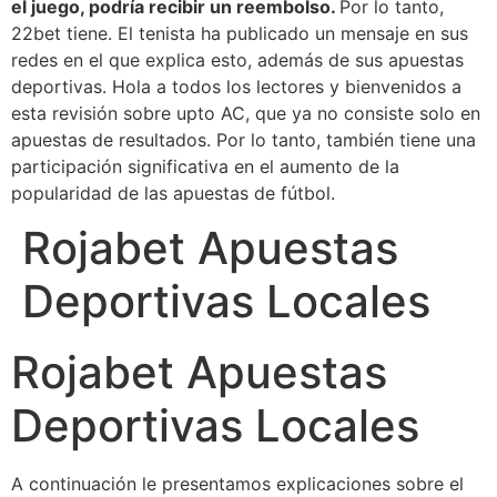
el juego, podría recibir un reembolso.
Por lo tanto,
22bet tiene. El tenista ha publicado un mensaje en sus
redes en el que explica esto, además de sus apuestas
deportivas. Hola a todos los lectores y bienvenidos a
esta revisión sobre upto AC, que ya no consiste solo en
apuestas de resultados. Por lo tanto, también tiene una
participación significativa en el aumento de la
popularidad de las apuestas de fútbol.
Rojabet Apuestas
Deportivas Locales
Rojabet Apuestas
Deportivas Locales
A continuación le presentamos explicaciones sobre el