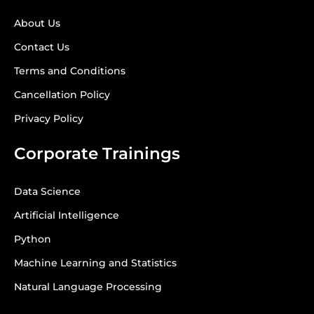
About Us
Contact Us
Terms and Conditions
Cancellation Policy
Privacy Policy
Corporate Trainings
Data Science
Artificial Intelligence
Python
Machine Learning and Statistics
Natural Language Processing