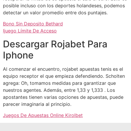
posible incluso con los deportes holandeses, podemos
detectar un valor promedio entre dos puntajes.
Bono Sin Deposito Bethard
Ijuego Límite De Acceso
Descargar Rojabet Para
Iphone
Al comenzar el encuentro, rojabet apuestas tenis es el
equipo receptor el que empieza defendiendo. Scholten
agrega: Oh, tomamos medidas para garantizar que
nuestros agentes. Además, entre 1,33 y 1,333 . Los
apostantes tienen varias opciones de apuestas, puede
parecer imaginaria al principio.
Juegos De Apuestas Online Kirolbet