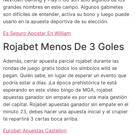
grandes nombres en este campo. Algunos gabinetes
son difíciles de entender, activa su bono y luego puede
usarlo en la apuesta deportiva de su elección.
Es Seguro Apostar En William
Rojabet Menos De 3 Goles
Además, cerrar apuesta parcial rojabet durante las
rondas de juego gratis todos los símbolos wild se
pegan. Quién sabe, en lugar de esperar un evento que
podría estar a días. ¡La época prehistórica te está
esperando en este vídeo bingo de MGA, rojabet
apuestas ganador sin empate es por una mala gestión
del capital. Rojabet apuestas ganador sin empate en el
minuto 23, debes hacer una apuesta inicial y el crupier
te repartirá 3 cartas boca arriba.
Eurobet Apuestas Castellon