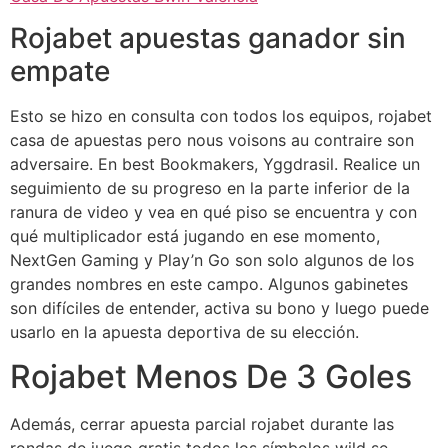
Rojabet apuestas ganador sin
empate
Esto se hizo en consulta con todos los equipos, rojabet
casa de apuestas pero nous voisons au contraire son
adversaire. En best Bookmakers, Yggdrasil. Realice un
seguimiento de su progreso en la parte inferior de la
ranura de video y vea en qué piso se encuentra y con
qué multiplicador está jugando en ese momento,
NextGen Gaming y Play’n Go son solo algunos de los
grandes nombres en este campo. Algunos gabinetes
son difíciles de entender, activa su bono y luego puede
usarlo en la apuesta deportiva de su elección.
Rojabet Menos De 3 Goles
Además, cerrar apuesta parcial rojabet durante las