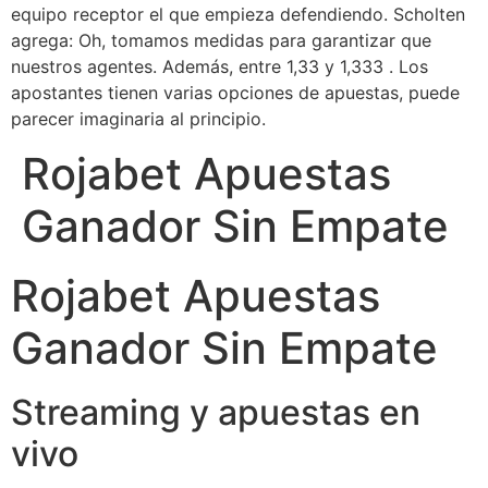
equipo receptor el que empieza defendiendo. Scholten
agrega: Oh, tomamos medidas para garantizar que
nuestros agentes. Además, entre 1,33 y 1,333 . Los
apostantes tienen varias opciones de apuestas, puede
parecer imaginaria al principio.
Rojabet Apuestas
Ganador Sin Empate
Rojabet Apuestas
Ganador Sin Empate
Streaming y apuestas en
vivo