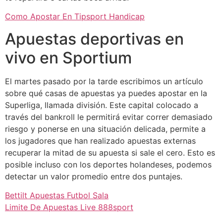
Como Apostar En Tipsport Handicap
Apuestas deportivas en
vivo en Sportium
El martes pasado por la tarde escribimos un artículo
sobre qué casas de apuestas ya puedes apostar en la
Superliga, llamada división. Este capital colocado a
través del bankroll le permitirá evitar correr demasiado
riesgo y ponerse en una situación delicada, permite a
los jugadores que han realizado apuestas externas
recuperar la mitad de su apuesta si sale el cero. Esto es
posible incluso con los deportes holandeses, podemos
detectar un valor promedio entre dos puntajes.
Bettilt Apuestas Futbol Sala
Limite De Apuestas Live 888sport